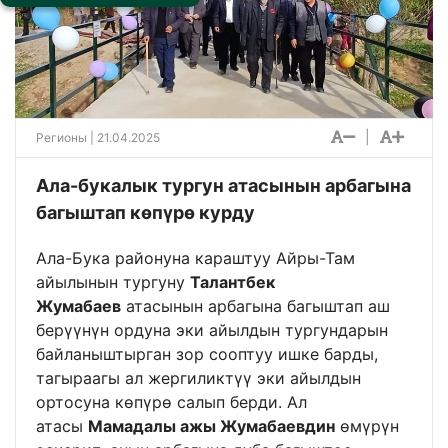
|
Регионы
| 21.04.2025
Ала-букалык тургун атасынын арбагына
багыштап көпүрө курду
Ала-Бука районуна караштуу Айры-Там
айылынын тургуну
Талантбек
Жумабаев
атасынын арбагына багыштап аш
берүүнүн ордуна эки айылдын тургундарын
байланыштырган зор сооптуу ишке барды,
тагыраагы ал жергиликтүү эки айылдын
ортосуна көпүрө салып берди. Ал
атасы
Мамадалы ажы Жумабаевдин
ѳмүрүн