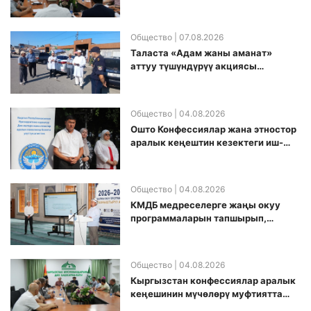
топ аккредитация өткөрүү күнүн
белгиледи
Общество
| 07.08.2026
Таласта «Адам жаны аманат»
аттуу түшүндүрүү акциясы
өткөрүлдү
Общество
| 04.08.2026
Ошто Конфессиялар жана этностор
аралык кеңештин кезектеги иш-
чарасы уюштурулду
Общество
| 04.08.2026
КМДБ медреселерге жаңы окуу
программаларын тапшырып,
санариптик билим берүү боюнча
долбоорду ишке киргизди
Общество
| 04.08.2026
Кыргызстан конфессиялар аралык
кеӊешинин мүчөлөрү муфтиятта
болушту