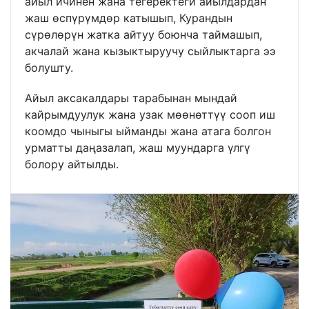
айыл ичинен жана тегеректеги айылдардан
жаш өспүрүмдөр катышып, Курандын
сүрөлөрүн жатка айтуу боюнча таймашып,
акчалай жана кызыктыруучу сыйлыктарга ээ
болушту.
Айыл аксакалдары тарабынан мындай
кайрымдуулук жана узак мөөнөттүү сооп иш
коомдо чыныгы ыйманды жана атага болгон
урматты даңазалап, жаш муундарга үлгү
болору айтылды.