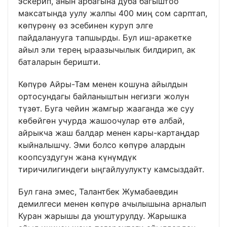
эскерип, анын арбагына дуба багыштоо
максатында уулу жалпы 400 миң сом сарптап,
көпүрөнү өз эсебинен куруп элге
пайдаланууга тапшырды. Бул иш-аракетке
айыл эли терең ыраазычылык билдирип, ак
баталарын беришти.
Көпүрө Айры-Там менен кошуна айылдын
ортосундагы байланыштын негизги жолун
түзөт. Буга чейин жамгыр жааганда же суу
көбөйгөн учурда жашоочулар өтө албай,
айрыкча жаш балдар менен кары-картаңдар
кыйналышчу. Эми болсо көпүрө алардын
коопсуздугун жана күнүмдүк
тиричилигиндеги ыңгайлуулукту камсыздайт.
Бул гана эмес, Талантбек Жумабаевдин
демилгеси менен көпүрө ачылышына арналып
Куран жарышы да уюштурулду. Жарышка