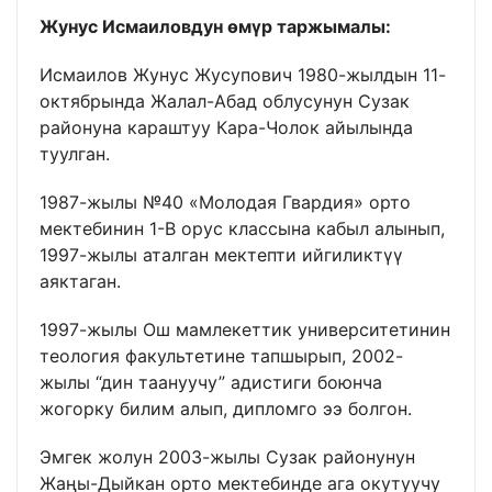
Жунус Исмаиловдун өмүр таржымалы:
Исмаилов Жунус Жусупович 1980-жылдын 11-
октябрында Жалал-Абад облусунун Сузак
районуна караштуу Кара-Чолок айылында
туулган.
1987-жылы №40 «Молодая Гвардия» орто
мектебинин 1-В орус классына кабыл алынып,
1997-жылы аталган мектепти ийгиликтүү
аяктаган.
1997-жылы Ош мамлекеттик университетинин
теология факультетине тапшырып, 2002-
жылы “дин таануучу” адистиги боюнча
жогорку билим алып, дипломго ээ болгон.
Эмгек жолун 2003-жылы Сузак районунун
Жаңы-Дыйкан орто мектебинде ага окутуучу