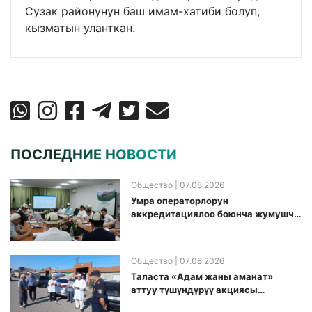
Сузак районунун баш имам-хатиби болуп,
кызматын уланткан.
ПОСЛЕДНИЕ НОВОСТИ
Общество
| 07.08.2026
Умра операторлорун
аккредитациялоо боюнча жумушчу
топ аккредитация өткөрүү күнүн
белгиледи
Общество
| 07.08.2026
Таласта «Адам жаны аманат»
аттуу түшүндүрүү акциясы
өткөрүлдү