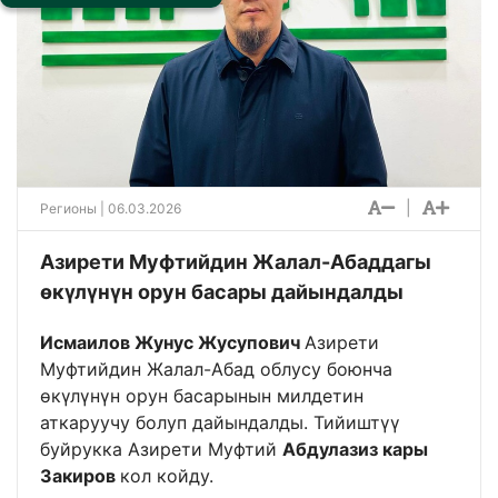
|
Регионы
| 06.03.2026
Азирети Муфтийдин Жалал-Абаддагы
өкүлүнүн орун басары дайындалды
Исмаилов Жунус Жусупович
Азирети
Муфтийдин Жалал-Абад облусу боюнча
өкүлүнүн орун басарынын милдетин
аткаруучу болуп дайындалды. Тийиштүү
буйрукка Азирети Муфтий
Абдулазиз кары
Закиров
кол койду.