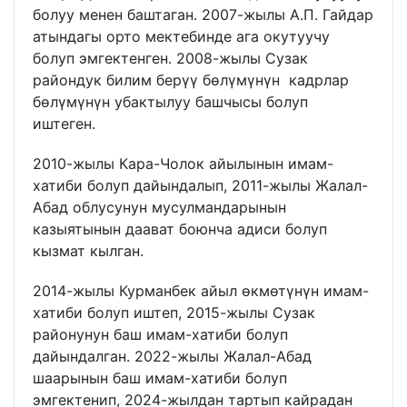
болуу менен баштаган. 2007-жылы А.П. Гайдар
атындагы орто мектебинде ага окутуучу
болуп эмгектенген. 2008-жылы Сузак
райондук билим берүү бөлүмүнүн кадрлар
бөлүмүнүн убактылуу башчысы болуп
иштеген.
2010-жылы Кара-Чолок айылынын имам-
хатиби болуп дайындалып, 2011-жылы Жалал-
Абад облусунун мусулмандарынын
казыятынын даават боюнча адиси болуп
кызмат кылган.
2014-жылы Курманбек айыл өкмөтүнүн имам-
хатиби болуп иштеп, 2015-жылы Сузак
районунун баш имам-хатиби болуп
дайындалган. 2022-жылы Жалал-Абад
шаарынын баш имам-хатиби болуп
эмгектенип, 2024-жылдан тартып кайрадан