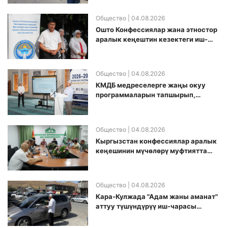
Общество
| 04.08.2026
Ошто Конфессиялар жана этностор
аралык кеңештин кезектеги иш-
чарасы уюштурулду
Общество
| 04.08.2026
КМДБ медреселерге жаңы окуу
программаларын тапшырып,
санариптик билим берүү боюнча
долбоорду ишке киргизди
Общество
| 04.08.2026
Кыргызстан конфессиялар аралык
кеӊешинин мүчөлөрү муфтиятта
болушту
Общество
| 04.08.2026
Кара-Кулжада "Адам жаны аманат"
аттуу түшүндүрүү иш-чарасы
өткөрүлдү