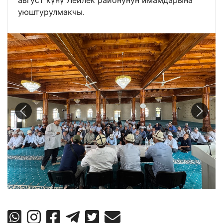
уюштурулмакчы.