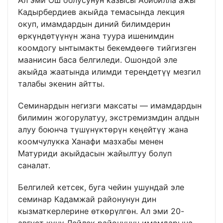
Кадырбердиев акыйда темасында лекция
окуп, имамдардын диний билимдерин
өркүндөтүүнүн жана туура ишенимдин
коомдогу ынтымакты бекемдөөгө тийгизген
маанисин баса белгиледи. Ошондой эле
акыйда жаатында илимди тереңдетүү мезгил
талабы экенин айтты.
Семинардын негизги максаты — имамдардын
билимин жогорулатуу, экстремизмдин алдын
алуу боюнча түшүнүктөрүн кеңейтүү жана
коомчулукка Ханафи мазхабы менен
Матуриди акыйдасын жайылтуу болуп
саналат.
Белгилей кетсек, буга чейин ушундай эле
семинар Кадамжай районунун дин
кызматкерлерине өткөрүлгөн. Ал эми 20-
август күнү Лейлек районунун имамдарына