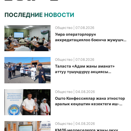
ПОСЛЕДНИЕ НОВОСТИ
Общество
| 07.08.2026
Умра операторлорун
аккредитациялоо боюнча жумушчу
топ аккредитация өткөрүү күнүн
белгиледи
Общество
| 07.08.2026
Таласта «Адам жаны аманат»
аттуу түшүндүрүү акциясы
өткөрүлдү
Общество
| 04.08.2026
Ошто Конфессиялар жана этностор
аралык кеңештин кезектеги иш-
чарасы уюштурулду
Общество
| 04.08.2026
КМДБ медреселерге жаңы окуу