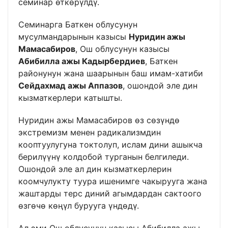
семинар өткөрүлдү.
Семинарга Баткен облусунун
мусулмандарынын казысы
Нуридин ажы
Мамасабиров
, Ош облусунун казысы
Абибилла ажы Кадырбердиев
, Баткен
районунун жана шаарынын баш имам-хатиби
Сейдахмад ажы Аппазов
, ошондой эле дин
кызматкерлери катышты.
Нуридин ажы Мамасабиров өз сөзүндө
экстремизм менен радикализмдин
кооптуулугуна токтолуп, ислам дини ашыкча
берилүүнү колдобой турганын белгиледи.
Ошондой эле ал дин кызматкерлерин
коомчулукту туура ишенимге чакырууга жана
жаштарды терс диний агымдардан сактоого
өзгөчө көңүл бурууга үндөдү.
Ал эми Ош облусунун казысы Абибилла ажы