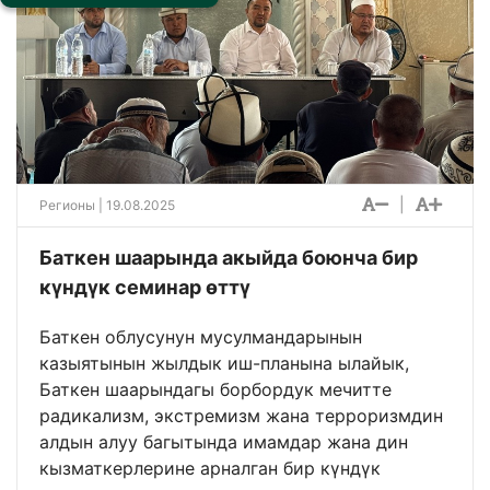
|
Регионы
| 19.08.2025
Баткен шаарында акыйда боюнча бир
күндүк семинар өттү
Баткен облусунун мусулмандарынын
казыятынын жылдык иш-планына ылайык,
Баткен шаарындагы борбордук мечитте
радикализм, экстремизм жана терроризмдин
алдын алуу багытында имамдар жана дин
кызматкерлерине арналган бир күндүк