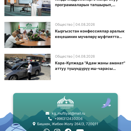
программаларын тапшырып,
санариптик билим берүү боюнча
долбоорду ишке киргизди
Общество
| 04.08.2026
Кыргызстан конфессиялар аралык
кеӊешинин мүчөлөрү муфтиятта
болушту
Общество
| 04.08.2026
Кара-Кулжада "Адам жаны аманат"
аттуу түшүндүрүү иш-чарасы
өткөрүлдү
kg_muftiyat@mail.ru
+996312430206
Бишкек, Жибек-Жолу 264/3, 720011