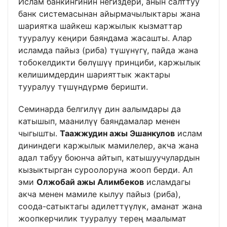
Ислам банкингинин негиздери, анын салттуу
банк системасынан айырмачылыктары жана
шариятка шайкеш каржылык кызматтар
тууралуу кеңири баяндама жасашты. Алар
исламда пайыз (риба) түшүнүгү, пайда жана
тобокелдикти бөлүшүү принциби, каржылык
келишимдердин шарияттык жактары
тууралуу түшүндүрмө беришти.
Семинарда белгилүү дин аалымдары да
катышып, маанилүү баяндамалар менен
чыгышты.
Таажжудин ажы Эшанкулов
ислам
дининдеги каржылык мамилелер, акча жана
адал табуу боюнча айтып, катышуучулардын
кызыктырган суроолоруна жооп берди. Ал
эми
Олжобай ажы Алимбеков
исламдагы
акча менен мамиле кылуу пайыз (риба),
соода-сатыктагы адилеттүүлүк, аманат жана
жоопкерчилик тууралуу терең маалымат