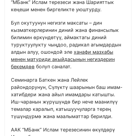
“МБанк” Ислам терезеси жана Шарияттык
кеңеши менен биргеликте уюштурду.
Бул окутуунун негизги максаты – дин
кызматкерлеринин диний жана финансылык
билимин өркүндөтүү, аймактагы диний
туруктуулукту чыңдоо, радикал агымдардын
алдын алуу, ошондой эле
ханафи мазхабы
менен матуриди акыйдасынын негиздерин
бекемдөө
болуп саналат.
Семинарга Баткен жана Лейлек
райондорунун, Сүлүктү шаарынын баш имам-
хатибдери жана айыл имамдары катышты.
Иш-чаранын жүрүшүндө бир нече маанилүү
темалар каралып, катышуучуларга терең
түшүндүрмө жана маалыматтар берилди.
ААК “МБанк” Ислам терезесинин өкүлдөрү