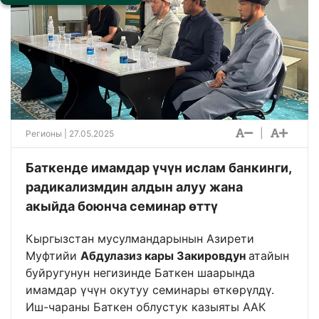
|
Регионы
| 27.05.2025
Баткенде имамдар үчүн ислам банкинги,
радикализмдин алдын алуу жана
акыйда боюнча семинар өттү
Кыргызстан мусулмандарынын Азирети
Муфтийи
Абдулазиз кары Закировдун
атайын
буйругунун негизинде Баткен шаарында
имамдар үчүн окутуу семинары өткөрүлдү.
Иш-чараны Баткен облустук казыяты ААК