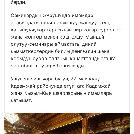
берди.
Семинардын жүрүшүндө имамдар
арасындагы пикир алмашуу жандуу өтүп,
катышуучулар тарабынан бир катар суроолор
жана жоптор менен коштолду. Мындай
окутуу-семинары аймактагы диний
кызматкерлердин билим деңгээлин жана
коомдун суроо талабын канааттандырганга
чоң өбөлгө түзөрү белгиленди.
Ушул эле иш-чара бүгүн, 27-май күнү
Кадамжай районунда өтүп, ага Кадамжай
жана Кызыл-Кыя шаарларынын имамдары
катышат.