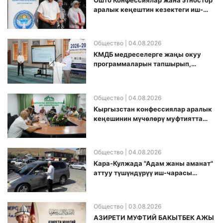
Ошто Конфессиялар жана этностор
аралык кеңештин кезектеги иш-
чарасы уюштурулду
Общество
| 04.08.2026
КМДБ медреселерге жаңы окуу
программаларын тапшырып,
санариптик билим берүү боюнча
долбоорду ишке киргизди
Общество
| 04.08.2026
Кыргызстан конфессиялар аралык
кеӊешинин мүчөлөрү муфтиятта
болушту
Общество
| 04.08.2026
Кара-Кулжада "Адам жаны аманат"
аттуу түшүндүрүү иш-чарасы
өткөрүлдү
Общество
| 03.08.2026
АЗИРЕТИ МУФТИЙ БАКЫТБЕК АЖЫ