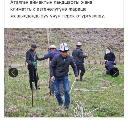
Аталган аймактын ландшафты жана
климаттык өзгөчөлүгүнө жараша
жашылдандыруу үчүн терек отургузулду.