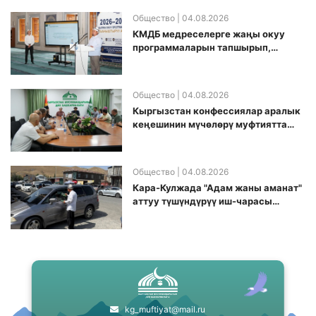
Общество
| 04.08.2026
КМДБ медреселерге жаңы окуу
программаларын тапшырып,
санариптик билим берүү боюнча
долбоорду ишке киргизди
Общество
| 04.08.2026
Кыргызстан конфессиялар аралык
кеӊешинин мүчөлөрү муфтиятта
болушту
Общество
| 04.08.2026
Кара-Кулжада "Адам жаны аманат"
аттуу түшүндүрүү иш-чарасы
өткөрүлдү
kg_muftiyat@mail.ru