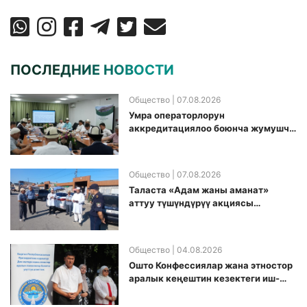
ПОСЛЕДНИЕ НОВОСТИ
Общество
| 07.08.2026
Умра операторлорун
аккредитациялоо боюнча жумушчу
топ аккредитация өткөрүү күнүн
белгиледи
Общество
| 07.08.2026
Таласта «Адам жаны аманат»
аттуу түшүндүрүү акциясы
өткөрүлдү
Общество
| 04.08.2026
Ошто Конфессиялар жана этностор
аралык кеңештин кезектеги иш-
чарасы уюштурулду