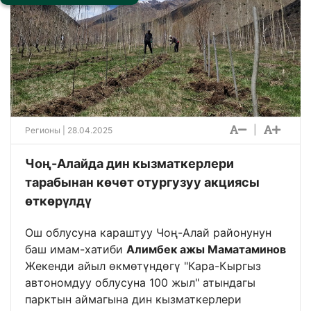
|
Регионы
| 28.04.2025
Чоң-Алайда дин кызматкерлери
тарабынан көчөт отургузуу акциясы
өткөрүлдү
Ош облусуна караштуу Чоң-Алай районунун
баш имам-хатиби
Алимбек ажы Маматаминов
Жекенди айыл өкмөтүндөгү "Кара-Кыргыз
автономдуу облусуна 100 жыл" атындагы
парктын аймагына дин кызматкерлери