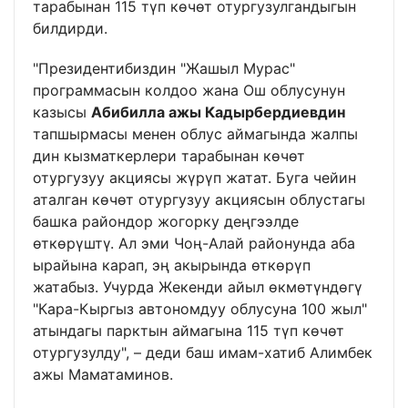
тарабынан 115 түп көчөт отургузулгандыгын
билдирди.
"Президентибиздин "Жашыл Мурас"
программасын колдоо жана Ош облусунун
казысы
Абибилла ажы Кадырбердиевдин
тапшырмасы менен облус аймагында жалпы
дин кызматкерлери тарабынан көчөт
отургузуу акциясы жүрүп жатат. Буга чейин
аталган көчөт отургузуу акциясын облустагы
башка райондор жогорку деңгээлде
өткөрүштү. Ал эми Чоң-Алай районунда аба
ырайына карап, эң акырында өткөрүп
жатабыз. Учурда Жекенди айыл өкмөтүндөгү
"Кара-Кыргыз автономдуу облусуна 100 жыл"
атындагы парктын аймагына 115 түп көчөт
отургузулду", – деди баш имам-хатиб Алимбек
ажы Маматаминов.