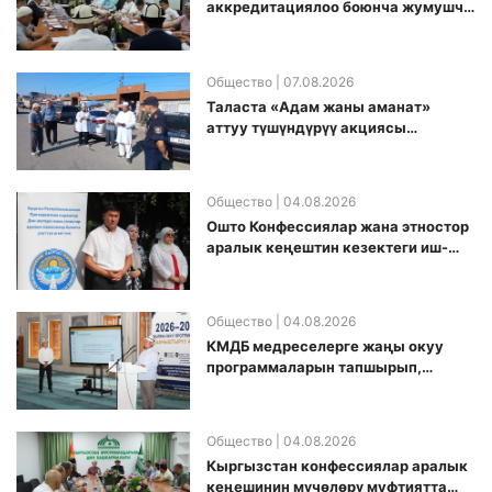
аккредитациялоо боюнча жумушчу
топ аккредитация өткөрүү күнүн
белгиледи
Общество
| 07.08.2026
Таласта «Адам жаны аманат»
аттуу түшүндүрүү акциясы
өткөрүлдү
Общество
| 04.08.2026
Ошто Конфессиялар жана этностор
аралык кеңештин кезектеги иш-
чарасы уюштурулду
Общество
| 04.08.2026
КМДБ медреселерге жаңы окуу
программаларын тапшырып,
санариптик билим берүү боюнча
долбоорду ишке киргизди
Общество
| 04.08.2026
Кыргызстан конфессиялар аралык
кеӊешинин мүчөлөрү муфтиятта