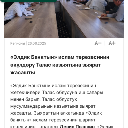
|
Регионы
| 26.06.2025
«Элдик Банктын» ислам терезесинин
өкүлдөрү Талас казыятына зыярат
жасашты
«Элдик Банктын» ислам терезесинин
жетекчилери Талас облусуна иш сапары
менен барып, Талас облустук
мусулмандарынын казыятына зыярат
жасашты. Зыяраттын алкагында «Элдик
банктын» ислам терезесинин шарият
кеңешинин төрагасы
Денис Пышкин
, «Элдик