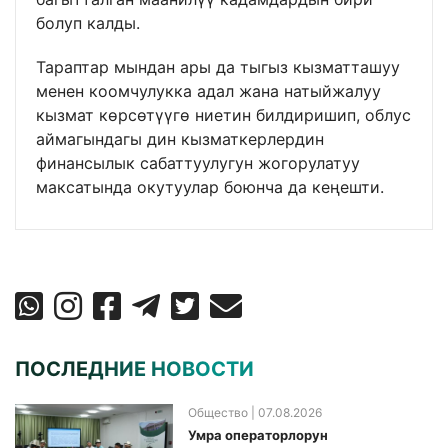
болуп калды.
Тараптар мындан ары да тыгыз кызматташуу
менен коомчулукка адал жана натыйжалуу
кызмат көрсөтүүгө ниетин билдиришип, облус
аймагындагы дин кызматкерлердин
финансылык сабаттуулугун жогорулатуу
максатында окутуулар боюнча да кеңешти.
ПОСЛЕДНИЕ НОВОСТИ
Общество
| 07.08.2026
Умра операторлорун