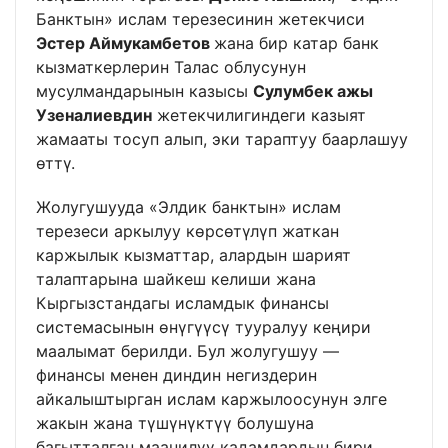
Банктын» ислам терезесинин жетекчиси
Эстер Аймукамбетов
жана бир катар банк
кызматкерлерин Талас облусунун
мусулмандарынын казысы
Сулумбек ажы
Узеналиевдин
жетекчилигиндеги казыят
жамааты тосуп алып, эки тараптуу баарлашуу
өттү.
Жолугушууда «Элдик банктын» ислам
терезеси аркылуу көрсөтүлүп жаткан
каржылык кызматтар, алардын шарият
талаптарына шайкеш келиши жана
Кыргызстандагы исламдык финансы
системасынын өнүгүүсү тууралуу кеңири
маалымат берилди. Бул жолугушуу —
финансы менен диндин негиздерин
айкалыштырган ислам каржылоосунун элге
жакын жана түшүнүктүү болушуна
багытталган маанилүү кадамдардын бири