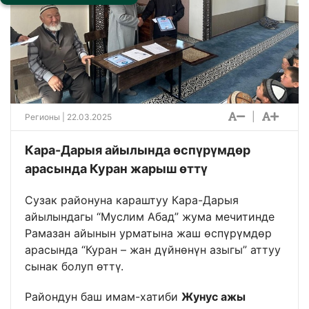
|
Регионы
| 22.03.2025
Кара-Дарыя айылында өспүрүмдөр
арасында Куран жарыш өттү
Сузак районуна караштуу Кара-Дарыя
айылындагы “Муслим Абад” жума мечитинде
Рамазан айынын урматына жаш өспүрүмдөр
арасында “Куран – жан дүйнөнүн азыгы” аттуу
сынак болуп өттү.
Райондун баш имам-хатиби
Жунус ажы