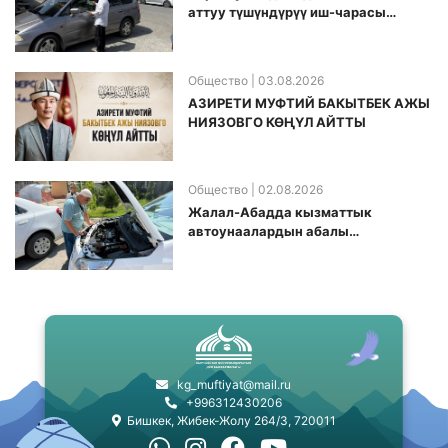
аттуу түшүндүрүү иш-чарасы
өткөрүлдү
Общество
| 03.08.2026
АЗИРЕТИ МУФТИЙ БАКЫТБЕК АЖЫ
НИЯЗОВГО КӨҢҮЛ АЙТТЫ
Общество
| 02.08.2026
Жалал-Абадда кызматтык
автоунаалардын абалы
текшерилди
kg_muftiyat@mail.ru
+996312430206
Бишкек, Жибек-Жолу 264/3, 720011