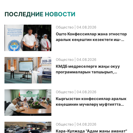
ПОСЛЕДНИЕ НОВОСТИ
Общество
| 04.08.2026
Ошто Конфессиялар жана этностор
аралык кеңештин кезектеги иш-
чарасы уюштурулду
Общество
| 04.08.2026
КМДБ медреселерге жаңы окуу
программаларын тапшырып,
санариптик билим берүү боюнча
долбоорду ишке киргизди
Общество
| 04.08.2026
Кыргызстан конфессиялар аралык
кеӊешинин мүчөлөрү муфтиятта
болушту
Общество
| 04.08.2026
Кара-Кулжада "Адам жаны аманат"