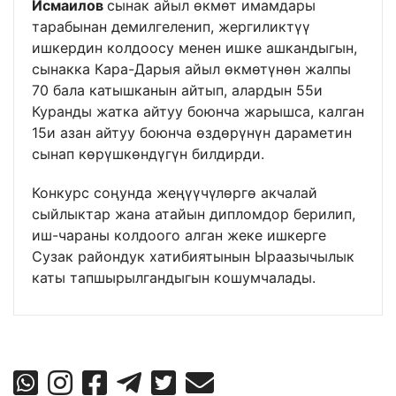
Исмаилов
сынак айыл өкмөт имамдары
тарабынан демилгеленип, жергиликтүү
ишкердин колдоосу менен ишке ашкандыгын,
сынакка Кара-Дарыя айыл өкмөтүнөн жалпы
70 бала катышканын айтып, алардын 55и
Куранды жатка айтуу боюнча жарышса, калган
15и азан айтуу боюнча өздөрүнүн дараметин
сынап көрүшкөндүгүн билдирди.
Конкурс соңунда жеңүүчүлөргө акчалай
сыйлыктар жана атайын дипломдор берилип,
иш-чараны колдоого алган жеке ишкерге
Сузак райондук хатибиятынын Ыраазычылык
каты тапшырылгандыгын кошумчалады.