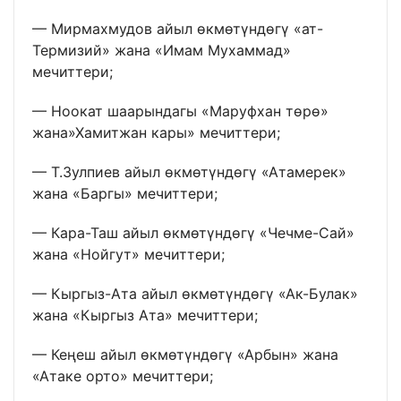
— Мирмахмудов айыл өкмөтүндөгү «ат-
Термизий» жана «Имам Мухаммад»
мечиттери;
— Ноокат шаарындагы «Маруфхан төрө»
жана»Хамитжан кары» мечиттери;
— Т.Зулпиев айыл өкмөтүндөгү «Атамерек»
жана «Баргы» мечиттери;
— Кара-Таш айыл өкмөтүндөгү «Чечме-Сай»
жана «Нойгут» мечиттери;
— Кыргыз-Ата айыл өкмөтүндөгү «Ак-Булак»
жана «Кыргыз Ата» мечиттери;
— Кеңеш айыл өкмөтүндөгү «Арбын» жана
«Атаке орто» мечиттери;