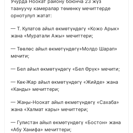
Учурда Ноокат району боюнча 23 жүз
таануучу камералар төмөнкү мечиттерде
орнотулуп жатат:
— Т. Кулатов айыл өкмөтүндөгү «Кожо Арык»
жана «Муратали Ажы» мечиттери;
— Төөлөс айыл өкмөтүндөгү»Молдо Шарап»
мечити;
— Бел айыл өкмөтүндөгү «Бел Өрүк» мечити;
— Көк-Жар айыл өкмөтүндөгү «Жийде» жана
«Канды» мечиттери;
— Жаңы-Ноокат айыл өкмөтүндөгү «Сахаба»
жана «Халмат кары» мечиттери;
— Гулистан айыл өкмөтүндөгү «Бостон» жана
«Абу Ханифа» мечиттери;