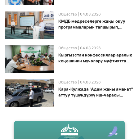
Общество
| 04.08.2026
КМДБ медреселерге жаңы окуу
программаларын тапшырып,
санариптик билим берүү боюнча
долбоорду ишке киргизди
Общество
| 04.08.2026
Кыргызстан конфессиялар аралык
кеӊешинин мүчөлөрү муфтиятта
болушту
Общество
| 04.08.2026
Кара-Кулжада "Адам жаны аманат"
аттуу түшүндүрүү иш-чарасы
өткөрүлдү