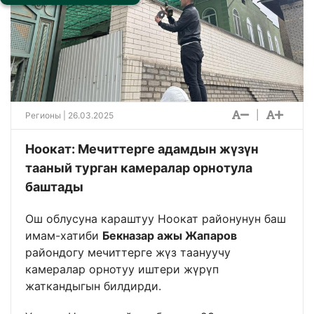
|
Регионы
| 26.03.2025
Ноокат: Мечиттерге адамдын жүзүн
тааный турган камералар орнотула
баштады
Ош облусуна караштуу Ноокат районунун баш
имам-хатиби
Бекназар ажы Жапаров
райондогу мечиттерге жүз таануучу
камералар орнотуу иштери жүрүп
жаткандыгын билдирди.