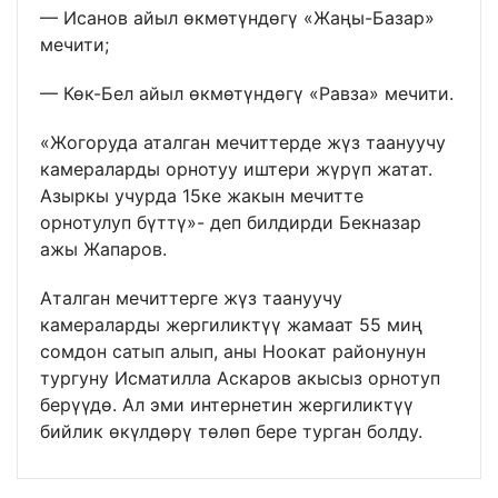
— Исанов айыл өкмөтүндөгү «Жаңы-Базар»
мечити;
— Көк-Бел айыл өкмөтүндөгү «Равза» мечити.
«Жогоруда аталган мечиттерде жүз таануучу
камераларды орнотуу иштери жүрүп жатат.
Азыркы учурда 15ке жакын мечитте
орнотулуп бүттү»- деп билдирди Бекназар
ажы Жапаров.
Аталган мечиттерге жүз таануучу
камераларды жергиликтүү жамаат 55 миң
сомдон сатып алып, аны Ноокат районунун
тургуну Исматилла Аскаров акысыз орнотуп
берүүдө. Ал эми интернетин жергиликтүү
бийлик өкүлдөрү төлөп бере турган болду.