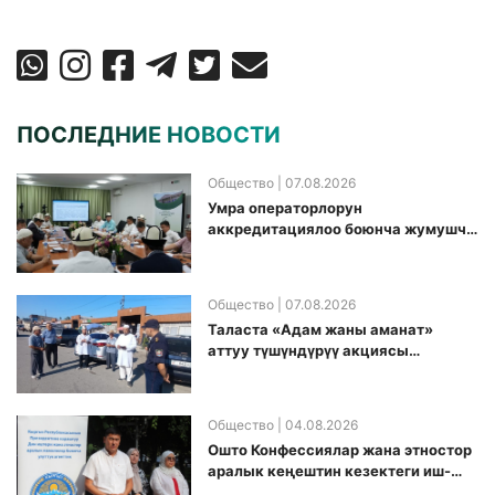
ПОСЛЕДНИЕ НОВОСТИ
Общество
| 07.08.2026
Умра операторлорун
аккредитациялоо боюнча жумушчу
топ аккредитация өткөрүү күнүн
белгиледи
Общество
| 07.08.2026
Таласта «Адам жаны аманат»
аттуу түшүндүрүү акциясы
өткөрүлдү
Общество
| 04.08.2026
Ошто Конфессиялар жана этностор
аралык кеңештин кезектеги иш-
чарасы уюштурулду