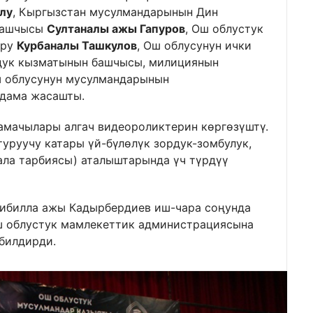
лу
, Кыргызстан мусулмандарынын Дин
 башчысы
Султаналы ажы Гапуров
, Ош облустук
ору
Курбаналы Ташкулов
, Ош облусунун ички
дук кызматынын башчысы, милициянын
 облусунун мусулмандарынын
дама жасашты.
амачылары алгач видеороликтерин көргөзүштү.
уруучу катары үй-бүлөлүк зордук-зомбулук,
бала тарбиясы) аталыштарында үч түрдүү
ибилла ажы Кадырбердиев иш-чара соңунда
ш облустук мамлекеттик администрациясына
билдирди.