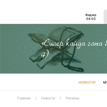
Фаджр
04:03
«Силер кайда гана
4)
НОВОСТИ
М
Главная
Новости
Регионы