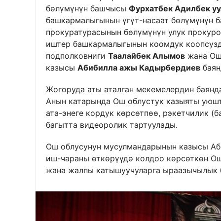
бөлүмүнүн башчысы
Фурхатбек Адилбек уу
башкармалыгынын үгүт-насаат бөлүмүнүн
прокуратурасынын бөлүмүнүн улук прокур
иштер башкармалыгынын коомдук коопсуз
подполковниги
Таалайбек Алымов
жана Ош
казысы
Абибилла ажы Кадырбердиев
баян
Жогоруда аты аталган мекемелердин баянд
Анын катарында Ош облустук казыяты уюшт
ата-энеге кордук көрсөтпөө, рэкетчилик (
багытта видеоролик тартуулады.
Ош облусунун мусулмандарынын казысы Аб
иш-чараны өткөрүүдө колдоо көрсөткөн О
жана жалпы катышуучуларга ыраазычылык 