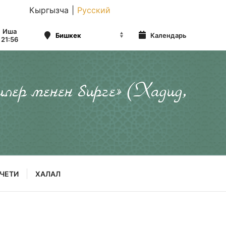
Кыргызча
|
Русский
Иша
Календарь
21:56
илер менен бирге» (Хадид,
ЧЕТИ
ХАЛАЛ