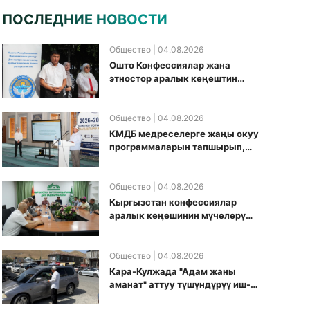
ПОСЛЕДНИЕ НОВОСТИ
Общество
| 04.08.2026
Ошто Конфессиялар жана
этностор аралык кеңештин
кезектеги иш-чарасы
уюштурулду
Общество
| 04.08.2026
КМДБ медреселерге жаңы окуу
программаларын тапшырып,
санариптик билим берүү
боюнча долбоорду ишке
киргизди
Общество
| 04.08.2026
Кыргызстан конфессиялар
аралык кеӊешинин мүчөлөрү
муфтиятта болушту
Общество
| 04.08.2026
Кара-Кулжада "Адам жаны
аманат" аттуу түшүндүрүү иш-
чарасы өткөрүлдү