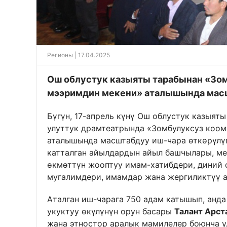
Регионы
| 17.04.2025
Ош облустук казыяты тарабынан «Зом
мээримдин мекени» аталышында масш
Бүгүн, 17-апрель күнү Ош облустук казыят
улуттук драмтеатрында «Зомбулуксуз коом
аталышында масштабдуу иш-чара өткөрүлүп
катталган айылдардын айыл башчылары, ме
өкмөттүн жооптуу имам-хатибдери, диний
мугалимдери, имамдар жана жергиликтүү 
Аталган иш-чарага 750 адам катышып, анд
укуктуу өкүлүнүн орун басары
Талант Арст
жана этностор аралык мамилелер боюнча у