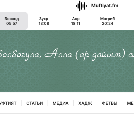
Muftiyat.fm
Восход
Зухр
Аср
Магриб
05:57
13:08
18:11
20:24
 болбогула, Алла (ар дайым) с
УФТИЯТ
СТАТЬИ
МЕДИА
ХАДЖ
ФЕТВЫ
МЕ