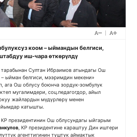
|
булуксуз коом – ыймандын белгиси,
табдуу иш-чара өткөрүлдү
ы тарабынан Султан Ибраимов атындагы Ош
 – ыйман белгиси, мээримдин мекени»
, ага Ош облусу боюнча зордук-зомбулук
ктеп мугалимдери, соц.педагогдор, айыл
 окуу жайлардын мүдүрлөрү менен
айымдар катышты.
а КР президентинин Ош облусундагы ыйгарым
анкулов
, КР президентине караштуу Дин иштери
луттук агенттигинин түштүк аймактык