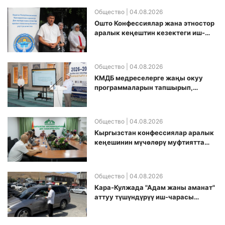
Общество
| 04.08.2026
Ошто Конфессиялар жана этностор
аралык кеңештин кезектеги иш-
чарасы уюштурулду
Общество
| 04.08.2026
КМДБ медреселерге жаңы окуу
программаларын тапшырып,
санариптик билим берүү боюнча
долбоорду ишке киргизди
Общество
| 04.08.2026
Кыргызстан конфессиялар аралык
кеӊешинин мүчөлөрү муфтиятта
болушту
Общество
| 04.08.2026
Кара-Кулжада "Адам жаны аманат"
аттуу түшүндүрүү иш-чарасы
өткөрүлдү