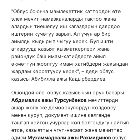
"Облус боюнча мамлекеттик каттоодон өтө
элек мечит-намазканаларды тактоо жана
алардын тиешелүү иш кагаздарын даярдоо
иштерин күчөтүү зарыл. Ал үчүн ар бир
айылды кыдырып чыгуу керек. Бул ишти
аткарууда казыят кызматкерлери жана
райондук баш имам-хатибдерге айыл
өкмөттүн жооптуу имам-хатибдери жакындан
жардам көрсөтүүсү керек", – деди облус
казысы Абибилла ажы Кадырбердиев.
Ошондой эле, облус казысынын орун басары
Абдималик ажы Турсунбеков
мечиттерди
ашар жолу же демөөрчүлөрдүн колдоосу
менен куруп, документ ишине келгенде
таштап койгон учурлар көп болгондугун айтып
өтсө, казыяттын үгүт-насаат жана мечиттер
адиси
Мухаммадсали ажы Рахмидинов
облус