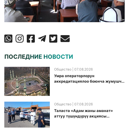
ПОСЛЕДНИЕ НОВОСТИ
Общество
| 07.08.2026
Умра операторлорун
аккредитациялоо боюнча жумушчу
топ аккредитация өткөрүү күнүн
белгиледи
Общество
| 07.08.2026
Таласта «Адам жаны аманат»
аттуу түшүндүрүү акциясы
өткөрүлдү