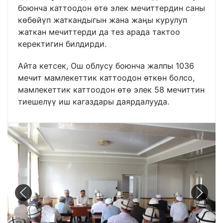
боюнча каттоодон өтө элек мечиттердин саны
көбөйүп жаткандыгын жана жаңы курулуп
жаткан мечиттерди да тез арада тактоо
керектигин билдирди.
Айта кетсек, Ош облусу боюнча жалпы 1036
мечит мамлекеттик каттоодон өткөн болсо,
мамлекеттик каттоодон өтө элек 58 мечиттин
тиешелүү иш кагаздары даярдалууда.