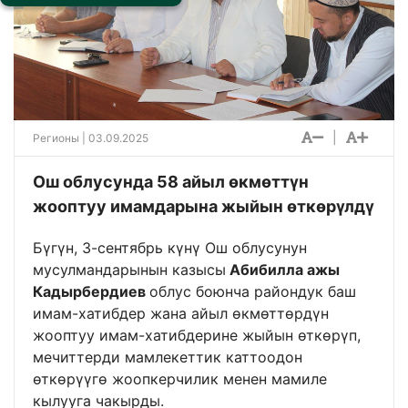
|
Регионы
| 03.09.2025
Ош облусунда 58 айыл өкмөттүн
жооптуу имамдарына жыйын өткөрүлдү
Бүгүн, 3-сентябрь күнү Ош облусунун
мусулмандарынын казысы
Абибилла ажы
Кадырбердиев
облус боюнча райондук баш
имам-хатибдер жана айыл өкмөттөрдүн
жооптуу имам-хатибдерине жыйын өткөрүп,
мечиттерди мамлекеттик каттоодон
өткөрүүгө жоопкерчилик менен мамиле
кылууга чакырды.