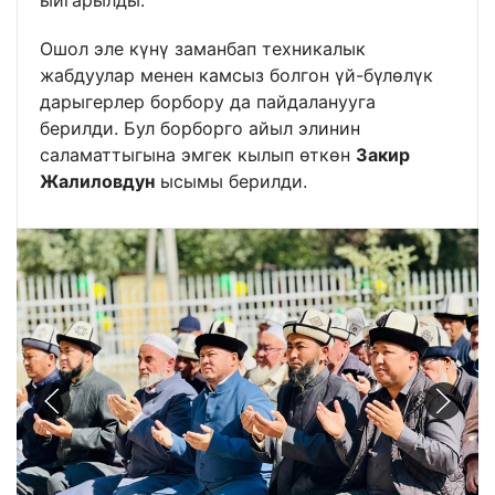
Ошол эле күнү заманбап техникалык
жабдуулар менен камсыз болгон үй-бүлөлүк
дарыгерлер борбору да пайдаланууга
берилди. Бул борборго айыл элинин
саламаттыгына эмгек кылып өткөн
Закир
Жалиловдун
ысымы берилди.