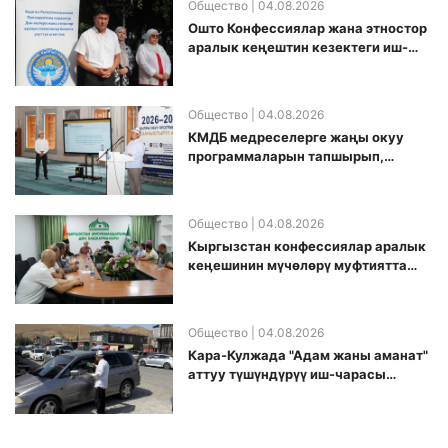
Общество
| 04.08.2026
Ошто Конфессиялар жана этностор
аралык кеңештин кезектеги иш-
чарасы уюштурулду
Общество
| 04.08.2026
КМДБ медреселерге жаңы окуу
программаларын тапшырып,
санариптик билим берүү боюнча
долбоорду ишке киргизди
Общество
| 04.08.2026
Кыргызстан конфессиялар аралык
кеӊешинин мүчөлөрү муфтиятта
болушту
Общество
| 04.08.2026
Кара-Кулжада "Адам жаны аманат"
аттуу түшүндүрүү иш-чарасы
өткөрүлдү