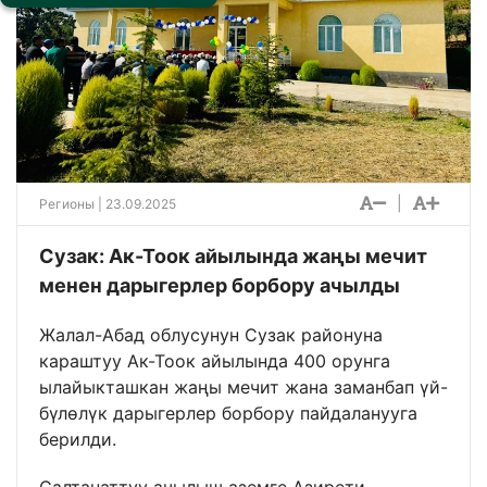
|
Регионы
| 23.09.2025
Сузак: Ак-Тоок айылында жаңы мечит
менен дарыгерлер борбору ачылды
Жалал-Абад облусунун Сузак районуна
караштуу Ак-Тоок айылында 400 орунга
ылайыкташкан жаңы мечит жана заманбап үй-
бүлөлүк дарыгерлер борбору пайдаланууга
берилди.
Салтанаттуу ачылыш аземге Азирети