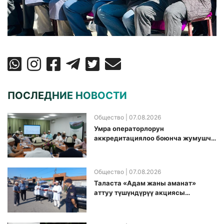
ПОСЛЕДНИЕ НОВОСТИ
Общество
| 07.08.2026
Умра операторлорун
аккредитациялоо боюнча жумушчу
топ аккредитация өткөрүү күнүн
белгиледи
Общество
| 07.08.2026
Таласта «Адам жаны аманат»
аттуу түшүндүрүү акциясы
өткөрүлдү