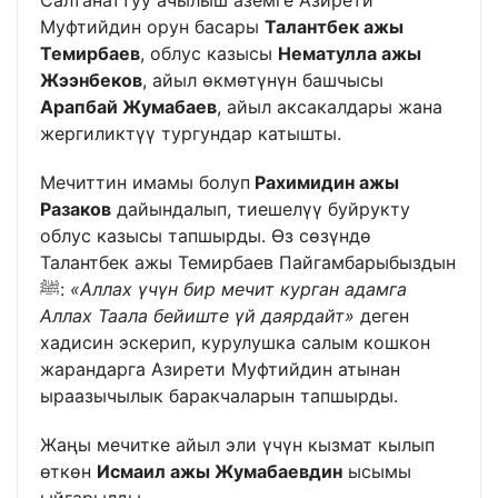
Муфтийдин орун басары
Талантбек ажы
Темирбаев
, облус казысы
Нематулла ажы
Жээнбеков
, айыл өкмөтүнүн башчысы
Арапбай Жумабаев
, айыл аксакалдары жана
жергиликтүү тургундар катышты.
Мечиттин имамы болуп
Рахимидин ажы
Разаков
дайындалып, тиешелүү буйрукту
облус казысы тапшырды. Өз сөзүндө
Талантбек ажы Темирбаев Пайгамбарыбыздын
ﷺ:
«Аллах үчүн бир мечит курган адамга
Аллах Таала бейиште үй даярдайт»
деген
хадисин эскерип, курулушка салым кошкон
жарандарга Азирети Муфтийдин атынан
ыраазычылык баракчаларын тапшырды.
Жаңы мечитке айыл эли үчүн кызмат кылып
өткөн
Исмаил ажы Жумабаевдин
ысымы
ыйгарылды.