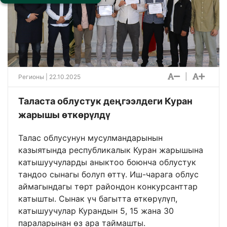
|
Регионы
| 22.10.2025
Таласта облустук деңгээлдеги Куран
жарышы өткөрүлдү
Талас облусунун мусулмандарынын
казыятында республикалык Куран жарышына
катышуучуларды аныктоо боюнча облустук
тандоо сынагы болуп өттү. Иш-чарага облус
аймагындагы төрт райондон конкурсанттар
катышты. Сынак үч багытта өткөрүлүп,
катышуучулар Курандын 5, 15 жана 30
параларынан өз ара таймашты.