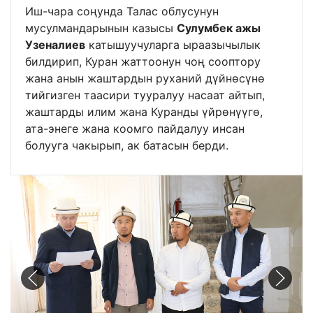
Иш-чара соңунда Талас облусунун
мусулмандарынын казысы
Сулумбек ажы
Узеналиев
катышуучуларга ыраазычылык
билдирип, Куран жаттоонун чоң сооптору
жана анын жаштардын руханий дүйнөсүнө
тийгизген таасири тууралуу насаат айтып,
жаштарды илим жана Куранды үйрөнүүгө,
ата-энеге жана коомго пайдалуу инсан
болууга чакырып, ак батасын берди.