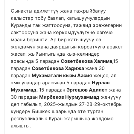
Сынакты адилеттүү жана тажрыйбалуу
калыстар тобу баалап, катышуучулардын
Куранды так жаттоосуна, тажвид эрежелерин
сактоосуна жана көркөмдүүлүгүнө өзгөчө
маани беришти. Ар бир катышуучу өз
жөндөмүн жана даярдыгын көрсөтүүгө аракет
жасап, жыйынтыгында кыз-келиндер
арасында 5 парадан
Советбекова Халима
,15
парадан
Советбекова Хадижа
жана 30
парадан
Мухаматали кызы Аасия
жеңсе, ал
эми уландар арасынан 5 парадан
Нурлан
Мухаммад
, 15 парадан
Эргешов Адилет
жана
30 парадан
Мирбеков Нурмухаммад
жеңүүчү
деп табылып, 2025-жылдын 27-28-29-октябрь
күндөрү Бишкек шаарында өтө турган
республикалык Куран жарышына жолдомо
алышты.