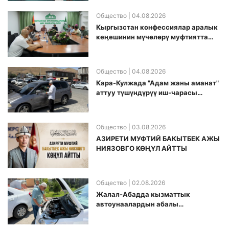
долбоорду ишке киргизди
Общество
| 04.08.2026
Кыргызстан конфессиялар аралык
кеӊешинин мүчөлөрү муфтиятта
болушту
Общество
| 04.08.2026
Кара-Кулжада "Адам жаны аманат"
аттуу түшүндүрүү иш-чарасы
өткөрүлдү
Общество
| 03.08.2026
АЗИРЕТИ МУФТИЙ БАКЫТБЕК АЖЫ
НИЯЗОВГО КӨҢҮЛ АЙТТЫ
Общество
| 02.08.2026
Жалал-Абадда кызматтык
автоунаалардын абалы
текшерилди