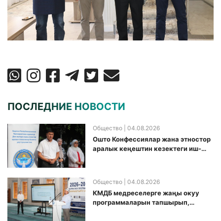
ПОСЛЕДНИЕ НОВОСТИ
Общество
| 04.08.2026
Ошто Конфессиялар жана этностор
аралык кеңештин кезектеги иш-
чарасы уюштурулду
Общество
| 04.08.2026
КМДБ медреселерге жаңы окуу
программаларын тапшырып,
санариптик билим берүү боюнча