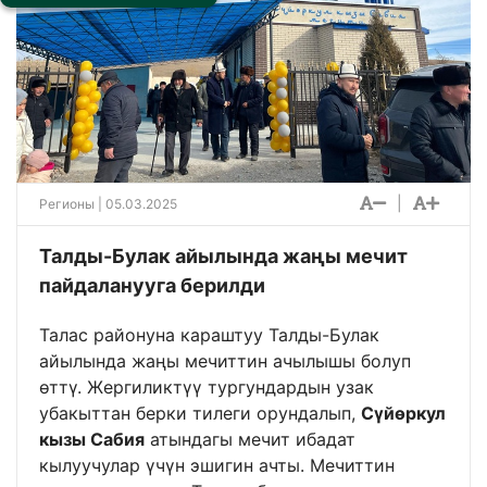
|
Регионы
| 05.03.2025
Талды-Булак айылында жаңы мечит
пайдаланууга берилди
Талас районуна караштуу Талды-Булак
айылында жаңы мечиттин ачылышы болуп
өттү. Жергиликтүү тургундардын узак
убакыттан берки тилеги орундалып,
Сүйөркул
кызы Сабия
атындагы мечит ибадат
кылуучулар үчүн эшигин ачты. Мечиттин