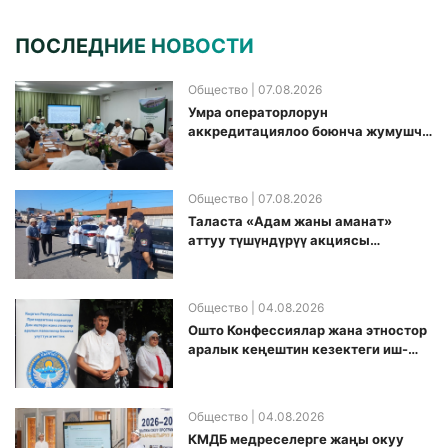
ПОСЛЕДНИЕ НОВОСТИ
Общество
| 07.08.2026
Умра операторлорун
аккредитациялоо боюнча жумушчу
топ аккредитация өткөрүү күнүн
белгиледи
Общество
| 07.08.2026
Таласта «Адам жаны аманат»
аттуу түшүндүрүү акциясы
өткөрүлдү
Общество
| 04.08.2026
Ошто Конфессиялар жана этностор
аралык кеңештин кезектеги иш-
чарасы уюштурулду
Общество
| 04.08.2026
КМДБ медреселерге жаңы окуу