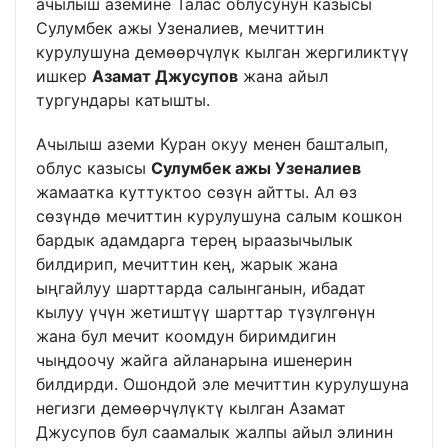
ачылыш аземине Талас облусунун казысы
Сулумбек ажы Узеналиев, мечиттин
курулушуна демөөрчүлүк кылган жергиликтүү
ишкер
Азамат Джусупов
жана айыл
тургундары катышты.
Ачылыш аземи Куран окуу менен башталып,
облус казысы
Сулумбек ажы Узеналиев
жамаатка куттуктоо сөзүн айтты. Ал өз
сөзүндө мечиттин курулушуна салым кошкон
бардык адамдарга терең ыраазычылык
билдирип, мечиттин кең, жарык жана
ыңгайлуу шарттарда салынганын, ибадат
кылуу үчүн жетиштүү шарттар түзүлгөнүн
жана бул мечит коомдун биримдигин
чыңдоочу жайга айланарына ишенерин
билдирди. Ошондой эле мечиттин курулушуна
негизги демөөрчүлүктү кылган Азамат
Джусупов бул саамалык жалпы айыл элинин