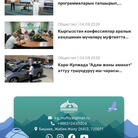
программаларын тапшырып,
санариптик билим берүү боюнча
долбоорду ишке киргизди
Общество
| 04.08.2026
Кыргызстан конфессиялар аралык
кеӊешинин мүчөлөрү муфтиятта
болушту
Общество
| 04.08.2026
Кара-Кулжада "Адам жаны аманат"
аттуу түшүндүрүү иш-чарасы
өткөрүлдү
kg_muftiyat@mail.ru
+996312430206
Бишкек, Жибек-Жолу 264/3, 720011