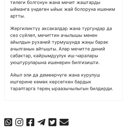
тилеги болгонун жана мечит жаштарды
ыйманга үндөгөн ыйык жай болоруна ишеним
артты.
Жергиликтүү аксакалдар жана тургундар да
сөз сүйлөп, мечиттин ачылышы менен
айылдын руханий турмушунда жаңы барак
ачылганын айтышты. Алар мечитте диний
сабактар, кайрымдуулук иш-чаралары
уюштуруларына ишенерин билгизишти.
Айыл эли да демөөрчүгө жана курулуш
иштерине көмөк көрсөткөн бардык
тараптарга терең ыраазычылыгын билдирди.