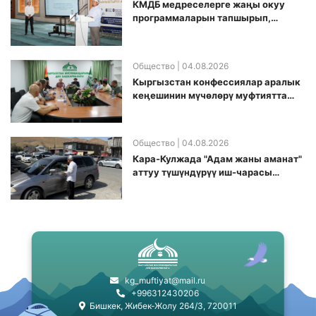
КМДБ медреселерге жаңы окуу
программаларын тапшырып,
санариптик билим берүү боюнча
долбоорду ишке киргизди
Общество
| 04.08.2026
Кыргызстан конфессиялар аралык
кеӊешинин мүчөлөрү муфтиятта
болушту
Общество
| 04.08.2026
Кара-Кулжада "Адам жаны аманат"
аттуу түшүндүрүү иш-чарасы
өткөрүлдү
kg_muftiyat@mail.ru
+996312430206
Бишкек, Жибек-Жолу 264/3, 720011