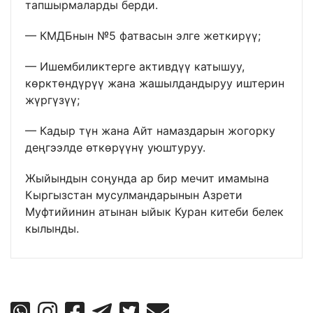
тапшырмаларды берди.
— КМДБнын №5 фатвасын элге жеткирүү;
— Ишембиликтерге активдүү катышуу,
көрктөндүрүү жана жашылдандыруу иштерин
жүргүзүү;
— Кадыр түн жана Айт намаздарын жогорку
деңгээлде өткөрүүнү уюштуруу.
Жыйындын соңунда ар бир мечит имамына
Кыргызстан мусулмандарынын Азрети
Муфтийинин атынан ыйык Куран китеби белек
кылынды.