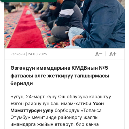
|
Регионы
| 24.03.2025
Өзгөндүн имамдарына КМДБнын №5
фатвасы элге жеткирүү тапшырмасы
берилди
Бүгүн, 24-март күнү Ош облусуна караштуу
Өзгөн районунун баш имам-хатиби
Үсөн
Маматтурсун уулу
борбордук «Топанса
Отумбу» мечитинде райондогу жалпы
имамдарга жыйын өткөрүп, бир канча