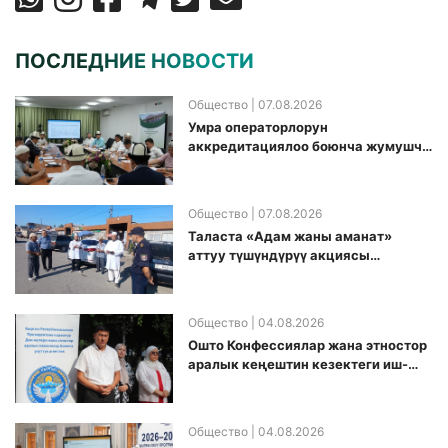
ПОСЛЕДНИЕ НОВОСТИ
Общество
| 07.08.2026
Умра операторлорун
аккредитациялоо боюнча жумушчу
топ аккредитация өткөрүү күнүн
белгиледи
Общество
| 07.08.2026
Таласта «Адам жаны аманат»
аттуу түшүндүрүү акциясы
өткөрүлдү
Общество
| 04.08.2026
Ошто Конфессиялар жана этностор
аралык кеңештин кезектеги иш-
чарасы уюштурулду
Общество
| 04.08.2026