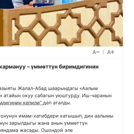
|
кармануу – үммөттүн биримдигинин
казыяты Жалал-Абад шаарындагы «Аалым
 атайын окуу сабагын уюштурду. Иш-чаранын
мдигинин кепили”
деп аталды.
йонунун имам-хатибдери катышып, дин аалымы
нун зарылдыгы жана анын үммөттүн
аяндама жасады. Ошондой эле