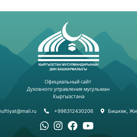
Официальный сайт 

Духовного управления мусульман 

Кыргызстана

uftiyat@mail.ru
+996312430206
Бишкек, Жи