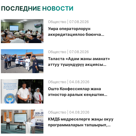
ПОСЛЕДНИЕ НОВОСТИ
Общество
| 07.08.2026
Умра операторлорун
аккредитациялоо боюнча
жумушчу топ аккредитация
өткөрүү күнүн белгиледи
Общество
| 07.08.2026
Таласта «Адам жаны аманат»
аттуу түшүндүрүү акциясы
өткөрүлдү
Общество
| 04.08.2026
Ошто Конфессиялар жана
этностор аралык кеңештин
кезектеги иш-чарасы
уюштурулду
Общество
| 04.08.2026
КМДБ медреселерге жаңы окуу
программаларын тапшырып,
санариптик билим берүү