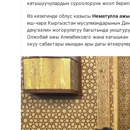
катышуучулардын суроолоруна жооп берип,
Өз кезегинде облус казысы
Нематулла ажы
иш-чара Кыргызстан мусулмандарынын Ди
деңгээлин жогорулатуу багытында уюштуру
Олжобай ажы Алимбековго жана катышкан
окуу сабактары мындан ары дагы өткөрүл