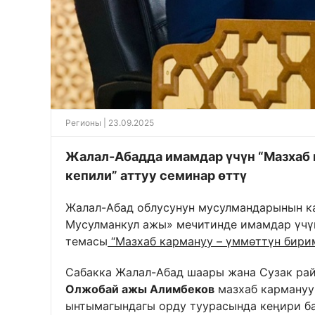
Регионы
| 23.09.2025
Жалал-Абадда имамдар үчүн “Мазхаб 
кепили” аттуу семинар өттү
Жалал-Абад облусунун мусулмандарынын 
Мусулманкул ажы» мечитинде имамдар үчүн
темасы
“Мазхаб кармануу – үммөттүн бири
Сабакка Жалал-Абад шаары жана Сузак ра
Олжобай ажы Алимбеков
мазхаб кармануу
ынтымагындагы орду туурасында кеңири б