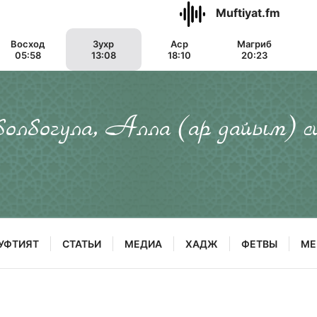
Muftiyat.fm
Восход
Зухр
Аср
Магриб
05:58
13:08
18:10
20:23
 болбогула, Алла (ар дайым) с
УФТИЯТ
СТАТЬИ
МЕДИА
ХАДЖ
ФЕТВЫ
МЕ