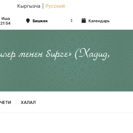
Кыргызча
|
Русский
Иша
Календарь
21:54
илер менен бирге» (Хадид,
ЧЕТИ
ХАЛАЛ