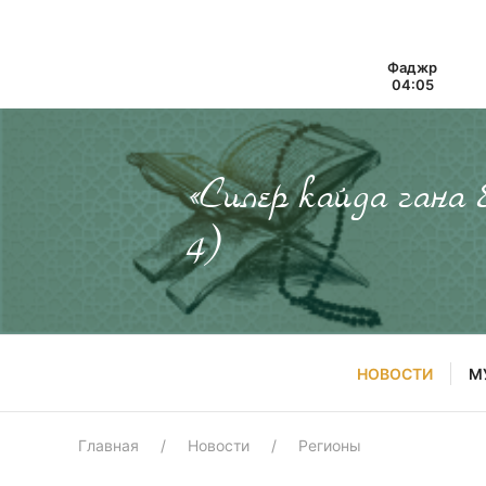
Фаджр
04:05
«Силер кайда гана
4)
НОВОСТИ
М
Главная
Новости
Регионы