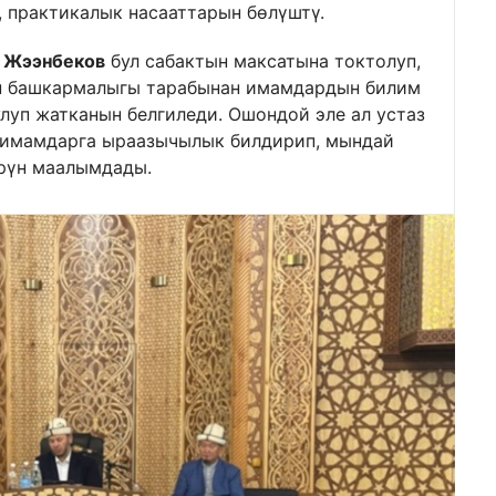
 практикалык насааттарын бөлүштү.
 Жээнбеков
бул сабактын максатына токтолуп,
н башкармалыгы тарабынан имамдардын билим
луп жатканын белгиледи. Ошондой эле ал устаз
 имамдарга ыраазычылык билдирип, мындай
өрүн маалымдады.