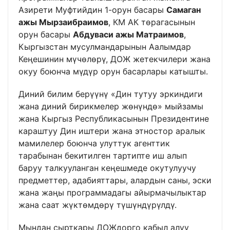
Азирети Муфтийдин 1-орун басары
Самаган
ажы Мырзаибраимов
, КМ АК төрагасынын
орун басары
Абдуваси ажы Матраимов
,
Кыргызстан мусулмандарынын Аалымдар
Кеңешинин мүчөлөрү, ДОЖ жетекчилери жана
окуу боюнча мүдүр орун басарлары катышты.
Диний билим берүүнү «Дин тутуу эркиндиги
жана диний бирикмелер жөнүндө» мыйзамы
жана Кыргыз Республикасынын Президентине
караштуу Дин иштери жана этностор аралык
мамилелер боюнча улуттук агенттик
тарабынан бекитилген тартипте иш алып
баруу талкууланган кеңешмеде окутулуучу
предметтер, адабияттары, алардын саны, эски
жана жаңы программадагы айырмачылыктар
жана саат жүктөмдөрү түшүндүрүлдү.
Мындан сырткары ДОЖдорго кабыл алуу