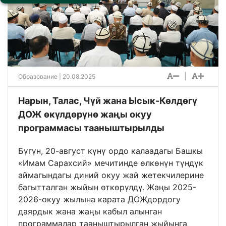
|
Образование
| 20.08.2025
Нарын, Талас, Чүй жана Ысык-Көлдөгү
ДОЖ өкүлдөрүнө жаңы окуу
программасы тааныштырылды
Бүгүн, 20-август күнү ордо калаадагы Башкы
«Имам Сарахсий» мечитинде өлкөнүн түндүк
аймагындагы диний окуу жай жетекчилерине
багытталган жыйын өткөрүлдү. Жаңы 2025-
2026-окуу жылына карата ДОЖдордогу
даярдык жана жаңы кабыл алынган
программалар тааныштырылган жыйынга