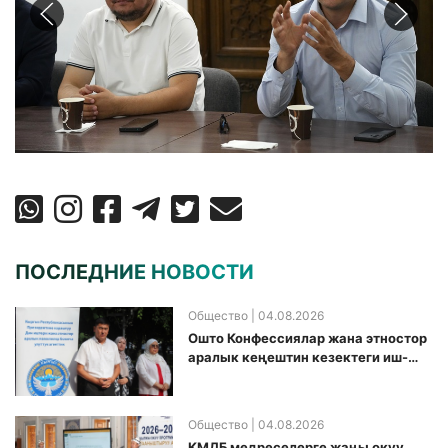
ПОСЛЕДНИЕ НОВОСТИ
Общество
| 04.08.2026
Ошто Конфессиялар жана этностор
аралык кеңештин кезектеги иш-
чарасы уюштурулду
Общество
| 04.08.2026
КМДБ медреселерге жаңы окуу