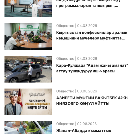
программаларын тапшырып,
санариптик билим берүү боюнча
долбоорду ишке киргизди
Общество
| 04.08.2026
Кыргызстан конфессиялар аралык
кеӊешинин мүчөлөрү муфтиятта
болушту
Общество
| 04.08.2026
Кара-Кулжада "Адам жаны аманат"
аттуу түшүндүрүү иш-чарасы
өткөрүлдү
Общество
| 03.08.2026
АЗИРЕТИ МУФТИЙ БАКЫТБЕК АЖЫ
НИЯЗОВГО КӨҢҮЛ АЙТТЫ
Общество
| 02.08.2026
Жалал-Абадда кызматтык