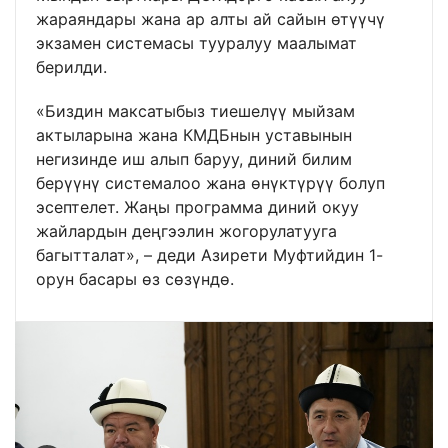
жараяндары жана ар алты ай сайын өтүүчү
экзамен системасы тууралуу маалымат
берилди.
«Биздин максатыбыз тиешелүү мыйзам
актыларына жана КМДБнын уставынын
негизинде иш алып баруу, диний билим
берүүнү системалоо жана өнүктүрүү болуп
эсептелет. Жаңы программа диний окуу
жайлардын деңгээлин жогорулатууга
багытталат», – деди Азирети Муфтийдин 1-
орун басары өз сөзүндө.