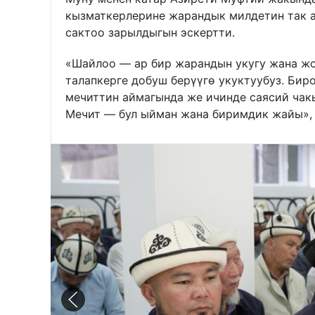
кызматкерлерине жарандык милдетин так а
сактоо зарылдыгын эскертти.
«Шайлоо — ар бир жарандын укугу жана жо
талапкерге добуш берүүгө укуктуубуз. Бир
мечиттин аймагында же ичинде саясий чак
Мечит — бул ыйман жана биримдик жайы», 