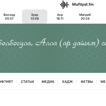
Muftiyat.fm
Восход
Зухр
Аср
Магриб
05:57
13:08
18:11
20:24
 болбогула, Алла (ар дайым) с
УФТИЯТ
СТАТЬИ
МЕДИА
ХАДЖ
ФЕТВЫ
МЕ