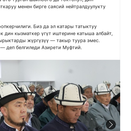
ткаруу менен бирге саясий нейтралдуулукту
опкерчилиги. Биз да эл катары татыктуу
ок дин кызматкер үгүт иштерине катыша албайт,
ырыктарды жүргүзүү — такыр туура эмес.
— деп белгиледи Азирети Муфтий.