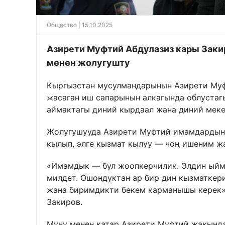
Общество
| 15.10.2025
Азирети Муфтий Абдулазиз кары Заки
менен жолугушту
Кыргызстан мусулмандарынын Азирети М
жасаган иш сапарынын алкагында облустаг
аймактагы диний кырдаал жана диний мек
Жолугушууда Азирети Муфтий имамдардын 
кылып, элге кызмат кылуу — чоң ишеним ж
«Имамдык — бул жоопкерчилик. Элдин ыйма
милдет. Ошондуктан ар бир дин кызматкери
жана биримдикти бекем карманышы керек»
Закиров.
Муну менен катар Азирети Муфтий жакында 