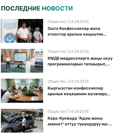
ПОСЛЕДНИЕ НОВОСТИ
Общество
| 04.08.2026
Ошто Конфессиялар жана
этностор аралык кеңештин
кезектеги иш-чарасы
уюштурулду
Общество
| 04.08.2026
КМДБ медреселерге жаңы окуу
программаларын тапшырып,
санариптик билим берүү
боюнча долбоорду ишке
киргизди
Общество
| 04.08.2026
Кыргызстан конфессиялар
аралык кеӊешинин мүчөлөрү
муфтиятта болушту
Общество
| 04.08.2026
Кара-Кулжада "Адам жаны
аманат" аттуу түшүндүрүү иш-
чарасы өткөрүлдү