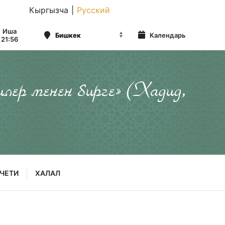
Кыргызча
|
Русский
Иша
Календарь
21:56
илер менен бирге» (Хадид,
ЧЕТИ
ХАЛАЛ