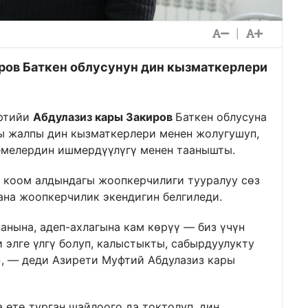
|
ров Баткен облусунун дин кызматкерлери
уфтийи
Абдулазиз кары Закиров
Баткен облусуна
ы жалпы дин кызматкерлери менен жолугушуп,
емелердин ишмердүүлүгү менен таанышты.
коом алдындагы жоопкерчилиги тууралуу сөз
ана жоопкерчилик экендигин белгиледи.
нына, адеп-ахлагына кам көрүү — биз үчүн
 элге үлгү болуп, калыстыкты, сабырдуулукту
, — деди Азирети Муфтий Абдулазиз кары
өтө турган шайлоого да токтолуп, дин