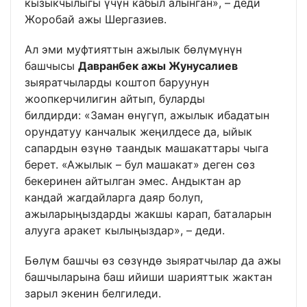
кызыкчылыгы үчүн кабыл алынган», – деди
Жоробай ажы Шергазиев.
Ал эми муфтияттын ажылык бөлүмүнүн
башчысы
Давранбек ажы Жунусалиев
зыяратчыларды коштоп баруунун
жоопкерчилигин айтып, буларды
билдирди: «Заман өнүгүп, ажылык ибадатын
орундатуу канчалык жеңилдесе да, ыйык
сапардын өзүнө таандык машакаттары чыга
берет. «Ажылык – бул машакат» деген сөз
бекеринен айтылган эмес. Андыктан ар
кандай жагдайларга даяр болуп,
ажыларыңыздарды жакшы карап, баталарын
алууга аракет кылыңыздар», – деди.
Бөлүм башчы өз сөзүндө зыяратчылар да ажы
башчыларына баш ийиши шарияттык жактан
зарыл экенин белгиледи.