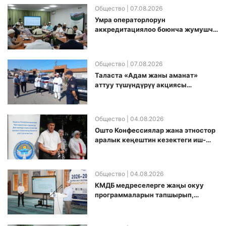
Общество
| 07.08.2026
Умра операторлорун
аккредитациялоо боюнча жумушчу
топ аккредитация өткөрүү күнүн
белгиледи
Общество
| 07.08.2026
Таласта «Адам жаны аманат»
аттуу түшүндүрүү акциясы
өткөрүлдү
Общество
| 04.08.2026
Ошто Конфессиялар жана этностор
аралык кеңештин кезектеги иш-
чарасы уюштурулду
Общество
| 04.08.2026
КМДБ медреселерге жаңы окуу
программаларын тапшырып,
санариптик билим берүү боюнча
долбоорду ишке киргизди