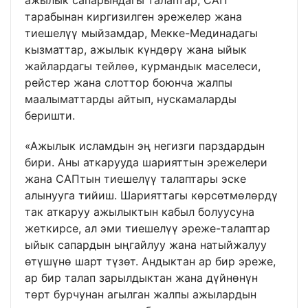
ажылык сапарындагы талаптар, САП
тарабынан киргизилген эрежелер жана
тиешелүү мыйзамдар, Мекке-Мединадагы
кызматтар, ажылык күндөрү жана ыйык
жайлардагы тейлөө, курмандык маселеси,
рейстер жана слоттор боюнча жалпы
маалыматтарды айтып, нускамаларды
беришти.
«Ажылык исламдын эң негизги парздардын
бири. Аны аткарууда шарияттын эрежелери
жана САПтын тиешелүү талаптары эске
алынууга тийиш. Шарияттагы көрсөтмөлөрдү
так аткаруу ажылыктын кабыл болуусуна
жеткирсе, ал эми тиешелүү эреже-талаптар
ыйык сапардын ыңгайлуу жана натыйжалуу
өтүшүнө шарт түзөт. Андыктан ар бир эреже,
ар бир талап зарылдыктан жана дүйнөнүн
төрт бурчунан агылган жалпы ажылардын