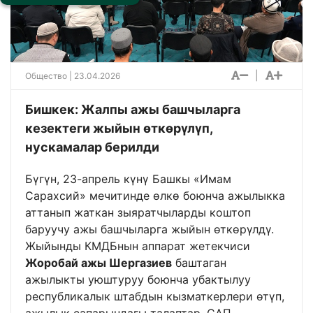
|
Общество
| 23.04.2026
Бишкек: Жалпы ажы башчыларга
кезектеги жыйын өткөрүлүп,
нускамалар берилди
Бүгүн, 23-апрель күнү Башкы «Имам
Сарахсий» мечитинде өлкө боюнча ажылыкка
аттанып жаткан зыяратчыларды коштоп
баруучу ажы башчыларга жыйын өткөрүлдү.
Жыйынды КМДБнын аппарат жетекчиси
Жоробай ажы Шергазиев
баштаган
ажылыкты уюштуруу боюнча убактылуу
республикалык штабдын кызматкерлери өтүп,