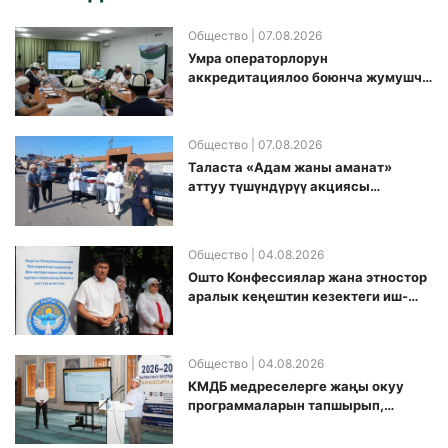
Общество
| 07.08.2026
Умра операторлорун
аккредитациялоо боюнча жумушчу
топ аккредитация өткөрүү күнүн
белгиледи
Общество
| 07.08.2026
Таласта «Адам жаны аманат»
аттуу түшүндүрүү акциясы
өткөрүлдү
Общество
| 04.08.2026
Ошто Конфессиялар жана этностор
аралык кеңештин кезектеги иш-
чарасы уюштурулду
Общество
| 04.08.2026
КМДБ медреселерге жаңы окуу
программаларын тапшырып,
санариптик билим берүү боюнча
долбоорду ишке киргизди