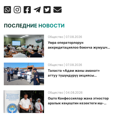
ПОСЛЕДНИЕ НОВОСТИ
Общество
| 07.08.2026
Умра операторлорун
аккредитациялоо боюнча жумушчу
топ аккредитация өткөрүү күнүн
белгиледи
Общество
| 07.08.2026
Таласта «Адам жаны аманат»
аттуу түшүндүрүү акциясы
өткөрүлдү
Общество
| 04.08.2026
Ошто Конфессиялар жана этностор
аралык кеңештин кезектеги иш-
чарасы уюштурулду