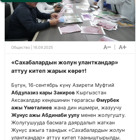
|
Общество
| 16.09.2025
«Сахабалардын жолун уланткандар»
аттуу китеп жарык көрөт!
Бүгүн, 16-сентябрь күнү Азирети Муфтий
Абдулазиз кары Закиров
Кыргызстан
Аксакалдар кеңешинин төрагасы
Өмүрбек
ажы Үмөталиев
жана дин ишмери, жазуучу
Жунус ажы Абдинаби уулу
менен жолугушту.
Жолугушууда басмага даярдалып жаткан
Жунус ажыга таандык
«Сахабалардын жолун
уланткандар»
аттуу китеп тааныштырылды.