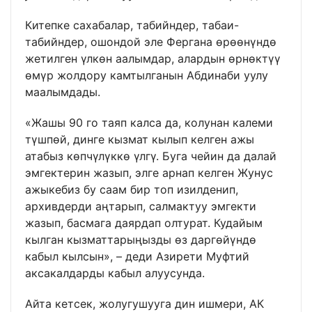
Китепке сахабалар, табийндер, табаи-
табийндер, ошондой эле Фергана өрөөнүндө
жетилген үлкөн аалымдар, алардын өрнөктүү
өмүр жолдору камтылганын Абдинаби уулу
маалымдады.
«Жашы 90 го таяп калса да, колунан калеми
түшпөй, динге кызмат кылып келген ажы
атабыз көпчүлүккө үлгү. Буга чейин да далай
эмгектерин жазып, элге арнап келген Жунус
ажыкебиз бу саам бир топ изилденип,
архивдерди аңтарып, салмактуу эмгекти
жазып, басмага даярдап олтурат. Кудайым
кылган кызматтарыңызды өз даргөйүндө
кабыл кылсын», – деди Азирети Муфтий
аксакалдарды кабыл алуусунда.
Айта кетсек, жолугушууга дин ишмери, АК