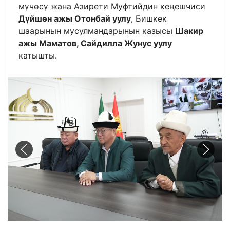
мүчөсү жана Азирети Муфтийдин кеңешчиси
Дүйшөн ажы Отонбай уулу
, Бишкек
шаарынын мусулмандарынын казысы
Шакир
ажы Маматов, Сайдилла Жунус уулу
катышты.