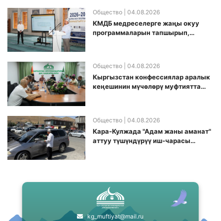
Общество
| 04.08.2026
КМДБ медреселерге жаңы окуу
программаларын тапшырып,
санариптик билим берүү боюнча
долбоорду ишке киргизди
Общество
| 04.08.2026
Кыргызстан конфессиялар аралык
кеӊешинин мүчөлөрү муфтиятта
болушту
Общество
| 04.08.2026
Кара-Кулжада "Адам жаны аманат"
аттуу түшүндүрүү иш-чарасы
өткөрүлдү
kg_muftiyat@mail.ru