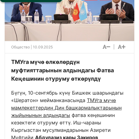
|
Общество
| 10.09.2025
ТМУга мүчө өлкөлөрдүн
муфтияттарынын алдындагы Фатва
Кеңешинин отуруму өткөрүлдү
Бүгүн, 10-сентябрь күнү Бишкек шаарындагы
«Шератон» мейманканасында
ТМУга мүчө
мамлекеттердин Дин башкармалыктарынын
жыйынынын алдындагы
фатва кеңешинин
кезектеги отуруму өттү. Иш-чараны
Кыргызстан мусулмандарынын Азирети
Муфтийи
Абдулазиз кары Закиров