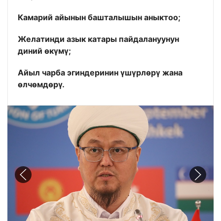
Камарий айынын башталышын аныктоо;
Желатинди азык катары пайдалануунун
диний өкүмү;
Айыл чарба эгиндеринин үшүрлөрү жана
өлчөмдөрү.