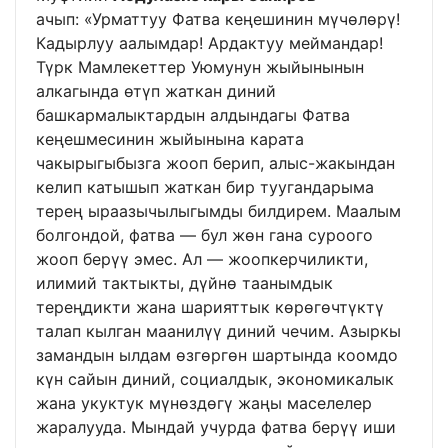
ачып: «Урматтуу Фатва кеңешинин мүчөлөрү!
Кадырлуу аалымдар! Ардактуу меймандар!
Түрк Мамлекеттер Уюмунун жыйынынын
алкагында өтүп жаткан диний
башкармалыктардын алдындагы Фатва
кеңешмесинин жыйынына карата
чакырыгыбызга жооп берип, алыс-жакындан
келип катышып жаткан бир туугандарыма
терең ыраазычылыгымды билдирем. Маалым
болгондой, фатва — бул жөн гана суроого
жооп берүү эмес. Ал — жоопкерчиликти,
илимий тактыкты, дүйнө таанымдык
тереңдикти жана шарияттык көрөгөчтүктү
талап кылган маанилүү диний чечим. Азыркы
замандын ылдам өзгөргөн шартында коомдо
күн сайын диний, социалдык, экономикалык
жана укуктук мүнөздөгү жаңы маселелер
жаралууда. Мындай учурда фатва берүү иши