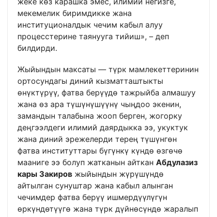
жеке көз карашка эмес, илимий негизге,
мекемелик биримдикке жана
институционалдык чечим кабыл алуу
процесстерине таянууга тийиш», – деп
билдирди.
Жыйындын максаты — түрк мамлекеттеринин
ортосундагы диний кызматташтыкты
өнүктүрүү, фатва берүүдө тажрыйба алмашуу
жана өз ара түшүнүшүүнү чыңдоо экенин,
замандын талабына жооп берген, жогорку
деңгээлдеги илимий даярдыкка ээ, укуктук
жана диний эрежелерди терең түшүнгөн
фатва институттары бүгүнкү күндө өзгөчө
мааниге ээ болуп жатканын айткан
Абдулазиз
кары Закиров
жыйындын жүрүшүндө
айтылган сунуштар жана кабыл алынган
чечимдер фатва берүү ишмердүүлүгүн
өркүндөтүүгө жана түрк дүйнөсүндө жаралып