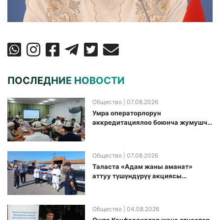
ПОСЛЕДНИЕ НОВОСТИ
Общество
| 07.08.2026
Умра операторлорун
аккредитациялоо боюнча жумушчу
топ аккредитация өткөрүү күнүн
белгиледи
Общество
| 07.08.2026
Таласта «Адам жаны аманат»
аттуу түшүндүрүү акциясы
өткөрүлдү
Общество
| 04.08.2026