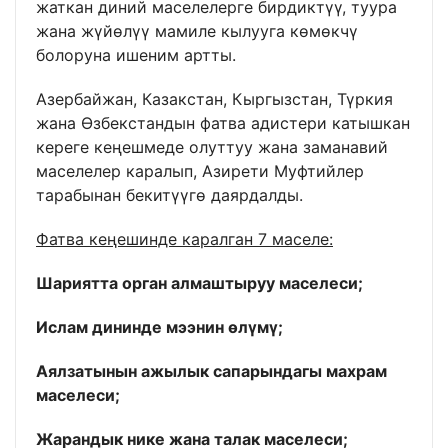
жаткан диний маселелерге бирдиктүү, туура
жана жүйөлүү мамиле кылууга көмөкчү
болоруна ишеним артты.
Азербайжан, Казакстан, Кыргызстан, Түркия
жана Өзбекстандын фатва адистери катышкан
кереге кеңешмеде олуттуу жана заманавий
маселелер каралып, Азирети Муфтийлер
тарабынан бекитүүгө даярдалды.
Фатва кеңешинде каралган 7 маселе:
Шариятта орган алмаштыруу маселеси;
Ислам дининде мээнин өлүмү;
Аялзатынын ажылык сапарындагы махрам
маселеси;
Жарандык нике жана талак маселеси;