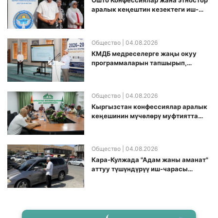
Ошто Конфессиялар жана этностор
аралык кеңештин кезектеги иш-
чарасы уюштурулду
Общество
| 04.08.2026
КМДБ медреселерге жаңы окуу
программаларын тапшырып,
санариптик билим берүү боюнча
долбоорду ишке киргизди
Общество
| 04.08.2026
Кыргызстан конфессиялар аралык
кеӊешинин мүчөлөрү муфтиятта
болушту
Общество
| 04.08.2026
Кара-Кулжада "Адам жаны аманат"
аттуу түшүндүрүү иш-чарасы
өткөрүлдү