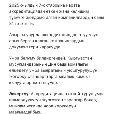
2025-жылдын 7-октябрына карата
аккредитациядан өткөн жана келишим
түзүүгө жолдомо алган компаниялардын саны
31 ге жетти.
Азыркы учурда аккредитациядан өтүү үчүн
арыз берген калган компаниялардын
документтери каралууда.
Умра бөлүмү билдиргендей, Кыргызстан
мусулмандарынын Дин башкармалыгы
өлкөдөгү умра зыяратынын уюштурулушун
жогорку стандарттарга ылайык камсыз
кылууга аракеттенүүдө.
Эскертүү:
Аккредитациядан өтпөй туруп умра
ишмердүүлүгүн жүргүзгөн тараптар болсо,
мыйзам чегинде чара көрүлөрүн
маалымдайбыз.