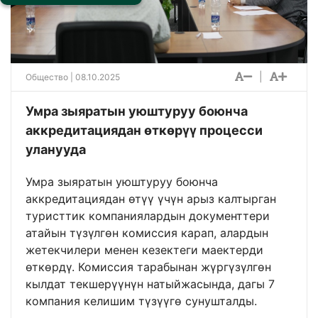
|
Общество
| 08.10.2025
Умра зыяратын уюштуруу боюнча
аккредитациядан өткөрүү процесси
уланууда
Умра зыяратын уюштуруу боюнча
аккредитациядан өтүү үчүн арыз калтырган
туристтик компаниялардын документтери
атайын түзүлгөн комиссия карап, алардын
жетекчилери менен кезектеги маектерди
өткөрдү. Комиссия тарабынан жүргүзүлгөн
кылдат текшерүүнүн натыйжасында, дагы 7
компания келишим түзүүгө сунушталды.