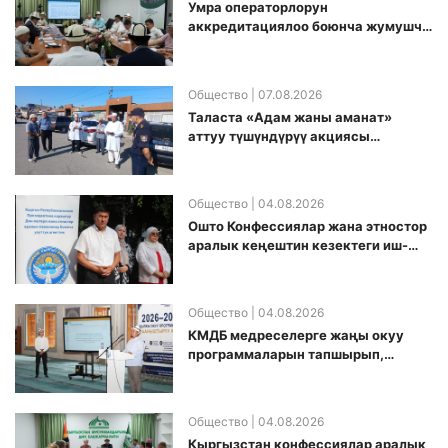
Умра операторлорун
аккредитациялоо боюнча жумушчу
топ аккредитация өткөрүү күнүн
белгиледи
Общество
| 07.08.2026
Таласта «Адам жаны аманат»
аттуу түшүндүрүү акциясы
өткөрүлдү
Общество
| 04.08.2026
Ошто Конфессиялар жана этностор
аралык кеңештин кезектеги иш-
чарасы уюштурулду
Общество
| 04.08.2026
КМДБ медреселерге жаңы окуу
программаларын тапшырып,
санариптик билим берүү боюнча
долбоорду ишке киргизди
Общество
| 04.08.2026
Кыргызстан конфессиялар аралык