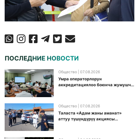
ПОСЛЕДНИЕ НОВОСТИ
Общество
| 07.08.2026
Умра операторлорун
аккредитациялоо боюнча жумушчу
топ аккредитация өткөрүү күнүн
белгиледи
Общество
| 07.08.2026
Таласта «Адам жаны аманат»
аттуу түшүндүрүү акциясы
өткөрүлдү