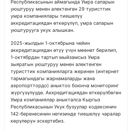
Республикасынын аймагында Умра сапарын
уюштуруу менен алектенген 29 туристтик
умра компаниялары тиешелүү
аккредитациядан өткөрүлүп, умра сапарын
уюштурууга укук алышкан.
2025-жылдын 1-октябрына чейин
аккредитациядан өтүү үчүн мөөнөт берилип,
1-октябрдан тартып мыйзамсыз Умра
зыяратын уюштуруу менен алектенген
туристтик компанияларга жеринен (интернет
тармагындагы жарнамаларды жана
аэропорттордо) аныктоо боюнча мониторинг
жүргүзүлүүдө. Аккредитациядан өткөрүлбөгөн
Умра компаниялар аныкталса Кыргыз
Республикасынын Укук бузуулар кодексинин
142-беренесинин негизинде тиешелүү чаралар
көрүлөрүн эскертебиз.