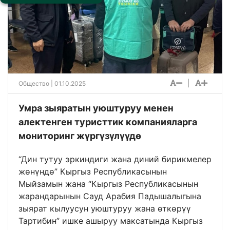
|
Общество
| 01.10.2025
Умра зыяратын уюштуруу менен
алектенген туристтик компанияларга
мониторинг жүргүзүлүүдө
“Дин тутуу эркиндиги жана диний бирикмелер
жөнүндө” Кыргыз Республикасынын
Мыйзамын жана “Кыргыз Республикасынын
жарандарынын Сауд Арабия Падышалыгына
зыярат кылуусун уюштуруу жана өткөрүү
Тартибин” ишке ашыруу максатында Кыргыз