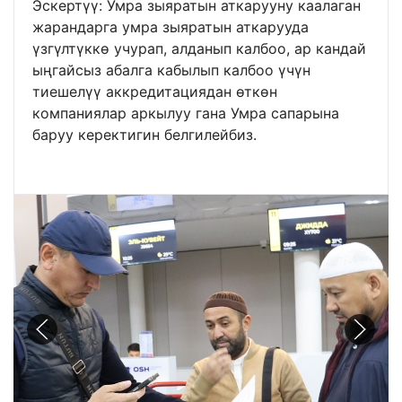
Эскертүү: Умра зыяратын аткарууну каалаган
жарандарга умра зыяратын аткарууда
үзгүлтүккө учурап, алданып калбоо, ар кандай
ыңгайсыз абалга кабылып калбоо үчүн
тиешелүү аккредитациядан өткөн
компаниялар аркылуу гана Умра сапарына
баруу керектигин белгилейбиз.