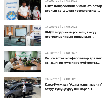
Общество
| 04.08.2026
Ошто Конфессиялар жана этностор
аралык кеңештин кезектеги иш-
чарасы уюштурулду
Общество
| 04.08.2026
КМДБ медреселерге жаңы окуу
программаларын тапшырып,
санариптик билим берүү боюнча
долбоорду ишке киргизди
Общество
| 04.08.2026
Кыргызстан конфессиялар аралык
кеӊешинин мүчөлөрү муфтиятта
болушту
Общество
| 04.08.2026
Кара-Кулжада "Адам жаны аманат"
аттуу түшүндүрүү иш-чарасы
өткөрүлдү