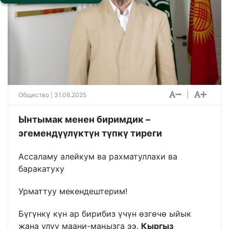
|
Общество
| 31.08.2025
Ынтымак менен биримдик –
эгемендүүлүктүн түпкү тиреги
Ассаламу алейкум ва рахматуллахи ва
баракатуху
Урматтуу мекендештерим!
Бүгүнкү күн ар бирибиз үчүн өзгөчө ыйык
жана улуу маани-маңызга ээ.
Кыргыз