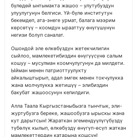
бүлөдөй ынтымакта жашоо – улутубуздун
улуулугунун белгиси. Үй-бүлө институтун
бекемдеп, ата-энеге урмат, балага мээрим
көрсөтүү – коомдун ырааттуу өнүгүшүнүн
негизи болуп саналат.
Ошондой эле өлкөбүздүн жетекчилигин
сыйлоо, мамлекетибиздин өнүгүүсүнө салым
кошуу – мусулман коомчулугунун да милдети.
Ыйман менен патриоттуулукту
айкалыштырып, адал эмгек менен токчулукка
жана молчулукка жетишүү – элибиздин
бакубат жашоосунун кепилдиги.
Алла Таала Кыргызстаныбызга тынчтык, эли-
журтубузга береке, жашообузга ырыскы жана
кут дарытсын! Жараткан эгемендүүлүгүбүздү
түбөлүк кылып, өлкөбүздү өнүгүп-өсүп жаткан
мамлекеттердин катарына кошсун!