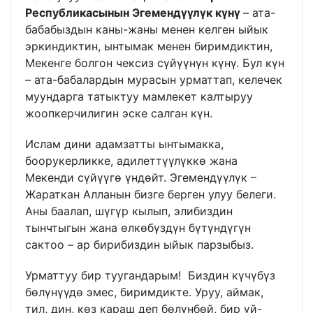
Республикасынын Эгемендүүлүк күнү
– ата-
бабабыздын каны-жаны менен келген ыйык
эркиндиктин, ынтымак менен биримдиктин,
Мекенге болгон чексиз сүйүүнүн күнү. Бул күн
– ата-бабалардын мурасын урматтап, келечек
муундарга татыктуу мамлекет калтыруу
жоопкерчилигин эске салган күн.
Ислам дини адамзатты ынтымакка,
боорукерликке, адилеттүүлүккө жана
Мекенди сүйүүгө үндөйт. Эгемендүүлүк –
Жараткан Алланын бизге берген улуу белеги.
Аны баалап, шүгүр кылып, элибиздин
тынчтыгын жана өлкөбүздүн бүтүндүгүн
сактоо – ар бирибиздин ыйык парзыбыз.
Урматтуу бир туугандарым! Биздин күчүбүз
бөлүнүүдө эмес, биримдикте. Уруу, аймак,
тил, дин, көз караш деп бөлүнбөй, бир үй-