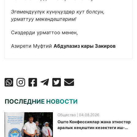
Эгемендүүлүк күнүңүздөр кут болсун,
урматтуу мекендештерим!
Сиздерди урматтоо менен,
Азирети Муфтий
Абдулазиз кары Закиров
ПОСЛЕДНИЕ НОВОСТИ
Общество
| 04.08.2026
Ошто Конфессиялар жана этностор
аралык кеңештин кезектеги иш-
чарасы уюштурулду