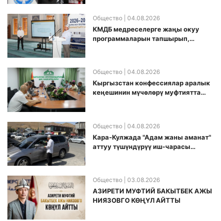
Общество
| 04.08.2026
КМДБ медреселерге жаңы окуу
программаларын тапшырып,
санариптик билим берүү боюнча
долбоорду ишке киргизди
Общество
| 04.08.2026
Кыргызстан конфессиялар аралык
кеӊешинин мүчөлөрү муфтиятта
болушту
Общество
| 04.08.2026
Кара-Кулжада "Адам жаны аманат"
аттуу түшүндүрүү иш-чарасы
өткөрүлдү
Общество
| 03.08.2026
АЗИРЕТИ МУФТИЙ БАКЫТБЕК АЖЫ
НИЯЗОВГО КӨҢҮЛ АЙТТЫ