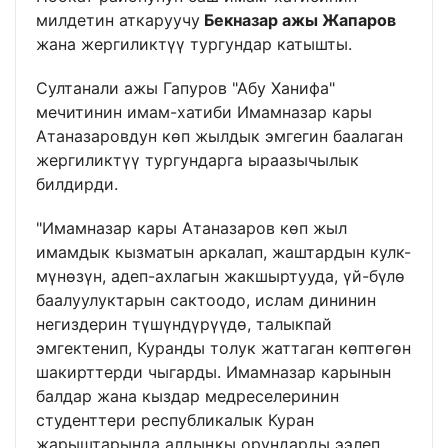
милдетин аткаруучу
Бекназар ажы Жапаров
жана жергиликтүү тургундар катышты.
Султанали ажы Гапуров "Абу Ханифа"
мечитинин имам-хатиби Имамназар кары
Атаназаровдун көп жылдык эмгегин баалаган
жергиликтүү тургундарга ыраазычылык
билдирди.
"Имамназар кары Атаназаров көп жыл
имамдык кызматын аркалап, жаштардын кулк-
мүнөзүн, адеп-ахлагын жакшыртууда, үй-бүлө
баалуулуктарын сактоодо, ислам дининин
негиздерин түшүндүрүүдө, талыкпай
эмгектенип, Куранды толук жаттаган көптөгөн
шакирттерди чыгарды. Имамназар карынын
балдар жана кыздар медреселеринин
студенттери республикалык Куран
жарыштарында алдыңкы орундарды ээлеп