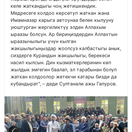
келе жаткандыгы чоң жетишкендик.
Медресеге колдоо көрсөтүп жаткан жана
Имамназар карыга автоунаа белек кылууну
уюштурган жергиликтүү элден Аллахым
ыраазы болсун. Ар бириңиздердин Аллахтын
ыраазычылыгы үчүн кылган
жакшылыгыңыздар жоопсуз калбастыгы анык,
сиздерге Курандын жакшылыгы, берекеси
насип кылсын. Дин кызматкерлеринин көп
жылдык эмгегин баалап, эл тарабынан болуп
жаткан колдоолор жетекчи катары бизди да
кубандырат", – деди Султанали ажы Гапуров.