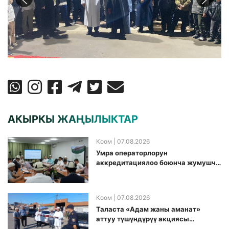
АКЫРКЫ ЖАҢЫЛЫКТАР
Коом
| 07.08.2026
Умра операторлорун
аккредитациялоо боюнча жумушчу
топ аккредитация өткөрүү күнүн
белгиледи
Коом
| 07.08.2026
Таласта «Адам жаны аманат»
аттуу түшүндүрүү акциясы
өткөрүлдү