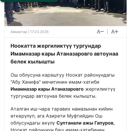
|
Аймактар
| 17.03.2026
Ноокатта жергиликтүү тургундар
Имамназар кары Атаназаровго автоунаа
белек кылышты
Ош облусуна караштуу Ноокат районундагы
"Абу Ханифа" мечитинин имам-хатиби
Имамназар кары Атаназаровго
жергиликтүү
тургундар автоунаа белек кылышты.
Аталган иш-чара таравих намазынан кийин
өткөрүлүп, ага Азирети Муфтийдин Ош
облусундагы өкүлү
Султанали ажы Гапуров
,
Ноокат районунун баш имам-хатибинин