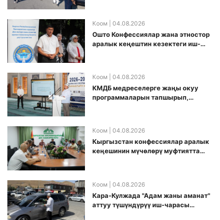
Коом
| 04.08.2026
Ошто Конфессиялар жана этностор
аралык кеңештин кезектеги иш-
чарасы уюштурулду
Коом
| 04.08.2026
КМДБ медреселерге жаңы окуу
программаларын тапшырып,
санариптик билим берүү боюнча
долбоорду ишке киргизди
Коом
| 04.08.2026
Кыргызстан конфессиялар аралык
кеӊешинин мүчөлөрү муфтиятта
болушту
Коом
| 04.08.2026
Кара-Кулжада "Адам жаны аманат"
аттуу түшүндүрүү иш-чарасы
өткөрүлдү