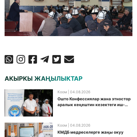
АКЫРКЫ ЖАҢЫЛЫКТАР
Коом
| 04.08.2026
Ошто Конфессиялар жана этностор
аралык кеңештин кезектеги иш-
чарасы уюштурулду
Коом
| 04.08.2026
КМДБ медреселерге жаңы окуу