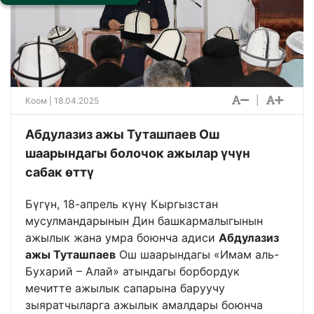
|
Коом
| 18.04.2025
Абдулазиз ажы Туташпаев Ош
шаарындагы болочок ажылар үчүн
сабак өттү
Бүгүн, 18-апрель күнү Кыргызстан
мусулмандарынын Дин башкармалыгынын
ажылык жана умра боюнча адиси
Абдулазиз
ажы Туташпаев
Ош шаарындагы «Имам аль-
Бухарий – Алай» атындагы борбордук
мечитте ажылык сапарына баруучу
зыяратчыларга ажылык амалдары боюнча