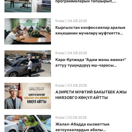
программаларын тапшырып,
санариптик билим берүү боюнча
долбоорду ишке киргизди
Коом
| 04.08.2026
Кыргызстан конфессиялар аралык
кеӊешинин мүчөлөрү муфтиятта
болушту
Коом
| 04.08.2026
Кара-Кулжада "Адам жаны аманат"
аттуу түшүндүрүү иш-чарасы
өткөрүлдү
Коом
| 03.08.2026
АЗИРЕТИ МУФТИЙ БАКЫТБЕК АЖЫ
НИЯЗОВГО КӨҢҮЛ АЙТТЫ
Коом
| 02.08.2026
Жалал-Абадда кызматтык
автоунаалардын абалы