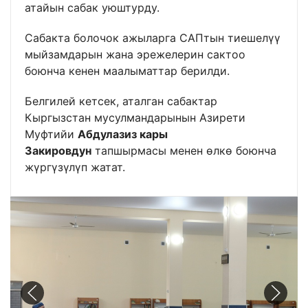
атайын сабак уюштурду.
Сабакта болочок ажыларга САПтын тиешелүү
мыйзамдарын жана эрежелерин сактоо
боюнча кенен маалыматтар берилди.
Белгилей кетсек, аталган сабактар
Кыргызстан мусулмандарынын Азирети
Муфтийи
Абдулазиз кары
Закировдун
тапшырмасы менен өлкө боюнча
жүргүзүлүп жатат.