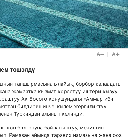
|
лем төшөлдү
ынын тапшырмасына ылайык, борбор калаадагы
жана жамаатка кызмат көрсөтүү иштери кызуу
караштуу Ак-Босого конушундагы «Аммар ибн
ыяттан билдиришинче, килем жергиликтүү
енен Түркиядан алынып келинди.
ны көп болгонуна байланыштуу, мечиттин
ып, Рамазан айында таравих намазына жана ооз