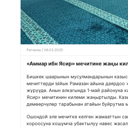
Регионы
| 06.03.2025
«Аммар ибн Ясир» мечитине жаңы ки
Бишкек шаарынын мусулмандарынын казыс
мечиттерди Ыйык Рамазан айына даярдоо 
жүрүүдө. Анын алкагында 1-май районуна 
Ясир» мечитинин килеми жаңыртылды. Каз
демөөрчүлөр тарабынан атайын буйрутма м
Ошондой эле мечитке келген жамааттын са
короосуна кошумча убактылуу навес жасал