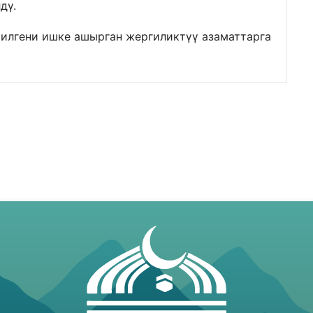
дү.
илгени ишке ашырган жергиликтүү азаматтарга