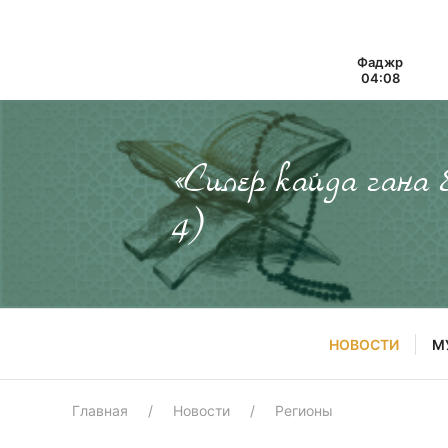
Фаджр
04:08
«Силер кайда гана
4)
НОВОСТИ
М
Главная
Новости
Регионы