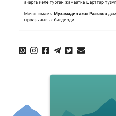
ачарга келе турган жамаатка шарттар түзүл
Мечит имамы
Мухамадин ажы Разыков
дем
ыраазычылык билдирди.