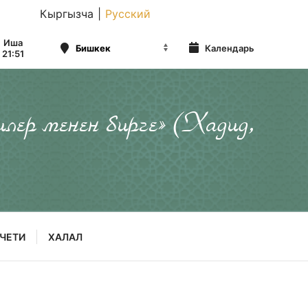
Кыргызча
|
Русский
Иша
Календарь
21:51
илер менен бирге» (Хадид,
ЧЕТИ
ХАЛАЛ