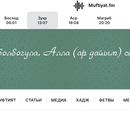
Muftiyat.fm
Восход
Зухр
Аср
Магриб
06:01
13:07
18:08
20:20
 болбогула, Алла (ар дайым) с
УФТИЯТ
СТАТЬИ
МЕДИА
ХАДЖ
ФЕТВЫ
МЕ