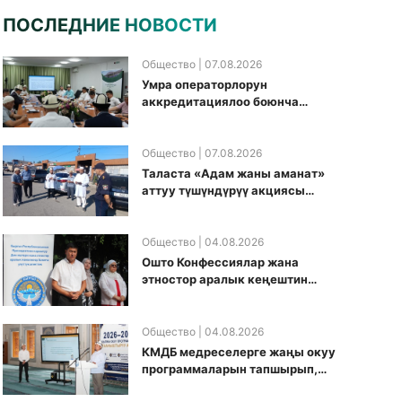
ПОСЛЕДНИЕ НОВОСТИ
Общество
| 07.08.2026
Умра операторлорун
аккредитациялоо боюнча
жумушчу топ аккредитация
өткөрүү күнүн белгиледи
Общество
| 07.08.2026
Таласта «Адам жаны аманат»
аттуу түшүндүрүү акциясы
өткөрүлдү
Общество
| 04.08.2026
Ошто Конфессиялар жана
этностор аралык кеңештин
кезектеги иш-чарасы
уюштурулду
Общество
| 04.08.2026
КМДБ медреселерге жаңы окуу
программаларын тапшырып,
санариптик билим берүү