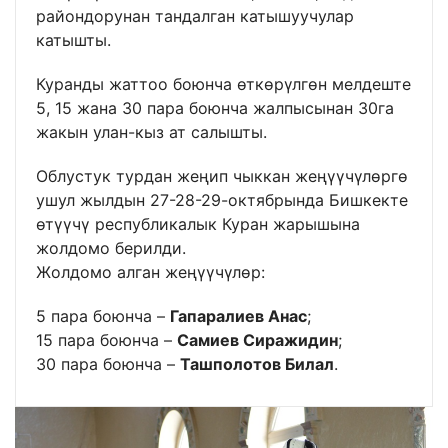
райондорунан тандалган катышуучулар
катышты.
Куранды жаттоо боюнча өткөрүлгөн мелдеште
5, 15 жана 30 пара боюнча жалпысынан 30га
жакын улан-кыз ат салышты.
Облустук турдан жеңип чыккан жеңүүчүлөргө
ушул жылдын 27-28-29-октябрында Бишкекте
өтүүчү республикалык Куран жарышына
жолдомо берилди.
Жолдомо алган жеңүүчүлөр:
5 пара боюнча –
Гапаралиев Анас
;
15 пара боюнча –
Самиев Сиражидин
;
30 пара боюнча –
Ташполотов Билал
.