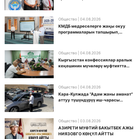
чарасы уюштурулду
Общество
| 04.08.2026
КМДБ медреселерге жаңы окуу
программаларын тапшырып,
санариптик билим берүү боюнча
долбоорду ишке киргизди
Общество
| 04.08.2026
Кыргызстан конфессиялар аралык
кеӊешинин мүчөлөрү муфтиятта
болушту
Общество
| 04.08.2026
Кара-Кулжада "Адам жаны аманат"
аттуу түшүндүрүү иш-чарасы
өткөрүлдү
Общество
| 03.08.2026
АЗИРЕТИ МУФТИЙ БАКЫТБЕК АЖЫ
НИЯЗОВГО КӨҢҮЛ АЙТТЫ