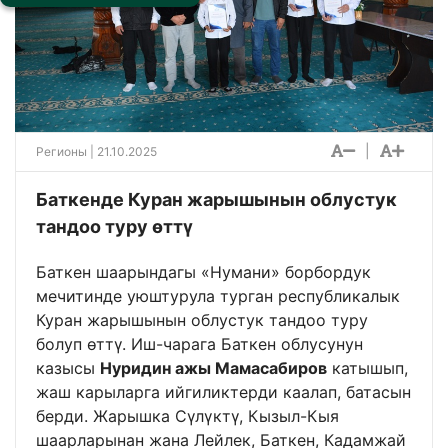
|
Регионы
| 21.10.2025
Баткенде Куран жарышынын облустук
тандоо туру өттү
Баткен шаарындагы «Нумани» борбордук
мечитинде уюштурула турган республикалык
Куран жарышынын облустук тандоо туру
болуп өттү. Иш-чарага Баткен облусунун
казысы
Нуридин ажы Мамасабиров
катышып,
жаш карыларга ийгиликтерди каалап, батасын
берди. Жарышка Сүлүктү, Кызыл-Кыя
шаарларынан жана Лейлек, Баткен, Кадамжай