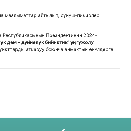
ча маалыматтар айтылып, сунуш-пикирлер
 Республикасынын Президентинин 2024-
тук дем – дүйнөлүк бийиктик" уңгужолу
ункттарды аткаруу боюнча аймактык өкүлдөргө