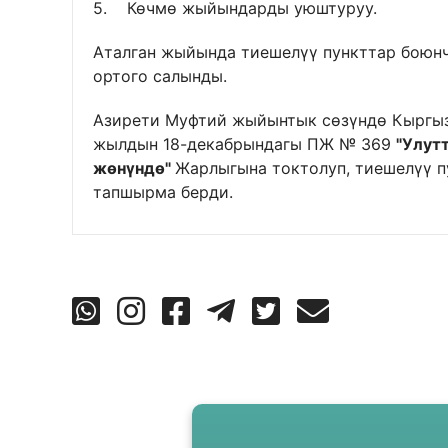
5. Көчмө жыйындарды уюштуруу.
Аталган жыйында тиешелүү пункттар боюн
ортого салынды.
Азирети Муфтий жыйынтык сөзүндө Кыргыз
жылдын 18-декабрындагы ПЖ № 369
"Улут
жөнүндө"
Жарлыгына токтолуп, тиешелүү п
тапшырма берди.