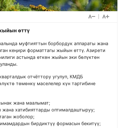
|
жыйын өттү
залында муфтияттын борбордук аппараты жана
ган кеңири форматтагы жыйын өттү. Азирети
чилиги астында өткөн жыйын эки бөлүктөн
ууланды.
варталдык отчёттору угулуп, КМДБ
өлүктө төмөнкү маселелер күн тартибине
сынак жана маалымат;
 жана хатибияттарды оптималдаштыруу;
таган жоболор;
 имамдардын бирдиктүү формасын бекитүү;