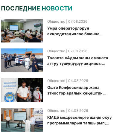
ПОСЛЕДНИЕ НОВОСТИ
Общество
| 07.08.2026
Умра операторлорун
аккредитациялоо боюнча
жумушчу топ аккредитация
өткөрүү күнүн белгиледи
Общество
| 07.08.2026
Таласта «Адам жаны аманат»
аттуу түшүндүрүү акциясы
өткөрүлдү
Общество
| 04.08.2026
Ошто Конфессиялар жана
этностор аралык кеңештин
кезектеги иш-чарасы
уюштурулду
Общество
| 04.08.2026
КМДБ медреселерге жаңы окуу
программаларын тапшырып,
санариптик билим берүү