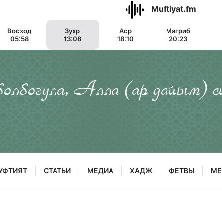
Muftiyat.fm
Восход
Зухр
Аср
Магриб
05:58
13:08
18:10
20:23
 болбогула, Алла (ар дайым) с
УФТИЯТ
СТАТЬИ
МЕДИА
ХАДЖ
ФЕТВЫ
МЕ