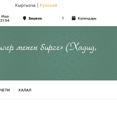
Кыргызча
|
Русский
Иша
Календарь
21:54
илер менен бирге» (Хадид,
ЧЕТИ
ХАЛАЛ