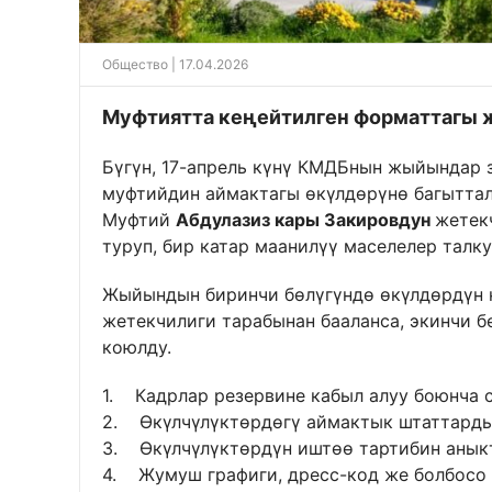
Общество
| 17.04.2026
Муфтиятта кеңейтилген форматтагы 
Бүгүн, 17-апрель күнү КМДБнын жыйындар 
муфтийдин аймактагы өкүлдөрүнө багыттал
Муфтий
Абдулазиз кары Закировдун
жетек
туруп, бир катар маанилүү маселелер талк
Жыйындын биринчи бөлүгүндө өкүлдөрдүн к
жетекчилиги тарабынан бааланса, экинчи б
коюлду.
1. Кадрлар резервине кабыл алуу боюнча 
2. Өкүлчүлүктөрдөгү аймактык штаттарды
3. Өкүлчүлүктөрдүн иштөө тартибин анык
4. Жумуш графиги, дресс-код же болбосо