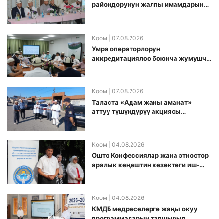
райондорунун жалпы имамдарына
Ажылык боюнча алгачкы жолу
жыйын өткөрүлдү
Коом
| 07.08.2026
Умра операторлорун
аккредитациялоо боюнча жумушчу
топ аккредитация өткөрүү күнүн
белгиледи
Коом
| 07.08.2026
Таласта «Адам жаны аманат»
аттуу түшүндүрүү акциясы
өткөрүлдү
Коом
| 04.08.2026
Ошто Конфессиялар жана этностор
аралык кеңештин кезектеги иш-
чарасы уюштурулду
Коом
| 04.08.2026
КМДБ медреселерге жаңы окуу
программаларын тапшырып,