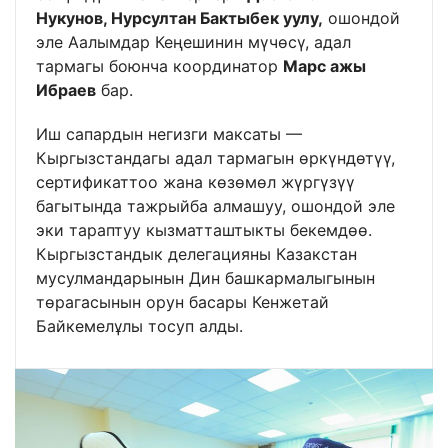
Нукунов, Нурсултан Бактыбек уулу,
ошондой
эле Аалымдар Кеңешинин мүчөсү, адал
тармагы боюнча координатор
Марс ажы
Ибраев
бар.
Иш сапардын негизги максаты —
Кыргызстандагы адал тармагын өркүндөтүү,
сертификаттоо жана көзөмөл жүргүзүү
багытында тажрыйба алмашуу, ошондой эле
эки тараптуу кызматташтыкты бекемдөө.
Кыргызстандык делегацияны Казакстан
мусулмандарынын Дин башкармалыгынын
төрагасынын орун басары Кенжетай
Байкемелұлы тосуп алды.