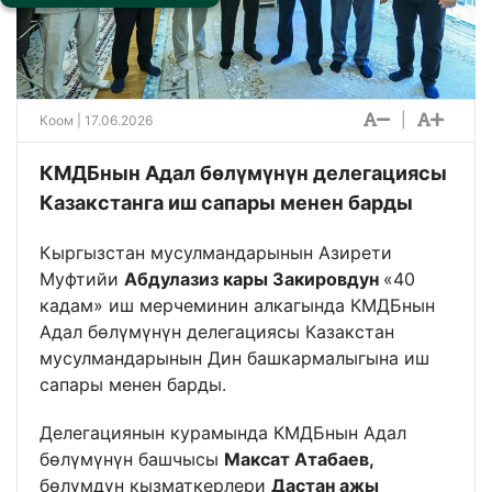
|
Коом
| 17.06.2026
КМДБнын Адал бөлүмүнүн делегациясы
Казакстанга иш сапары менен барды
Кыргызстан мусулмандарынын Азирети
Муфтийи
Абдулазиз кары Закировдун
«40
кадам» иш мерчеминин алкагында КМДБнын
Адал бөлүмүнүн делегациясы Казакстан
мусулмандарынын Дин башкармалыгына иш
сапары менен барды.
Делегациянын курамында КМДБнын Адал
бөлүмүнүн башчысы
Максат Атабаев,
бөлүмдүн кызматкерлери
Дастан ажы