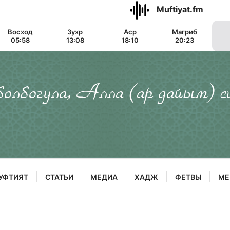
Muftiyat.fm
Восход
Зухр
Аср
Магриб
05:58
13:08
18:10
20:23
 болбогула, Алла (ар дайым) с
УФТИЯТ
СТАТЬИ
МЕДИА
ХАДЖ
ФЕТВЫ
МЕ