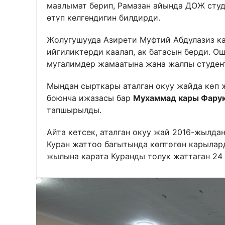
маалымат берип, Рамазан айында ДОЖ студ
өтүп келгендигин билдирди.
Жолугушууда Азирети Муфтий Абдулазиз к
ийгиликтерди каалап, ак батасын берди. О
мугалимдер жамаатына жана жалпы студен
Мындан сырткары аталган окуу жайда көп 
боюнча ижазасы бар
Мухаммад кары Фару
тапшырылды.
Айта кетсек, аталган окуу жай 2016-жылда
Куран жаттоо багытында көптөгөн карылар
жылына карата Куранды толук жаттаган 24 