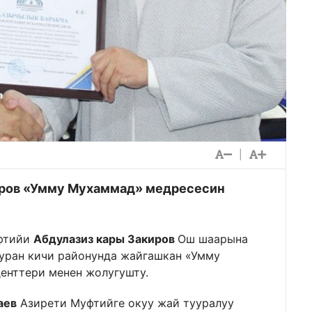
|
иров «Умму Мухаммад» медресесин
уфтийи
Абдулазиз кары Закиров
Ош шаарына
уран кичи районунда жайгашкан «Умму
енттери менен жолугушту.
аев
Азирети Муфтийге окуу жай тууралуу