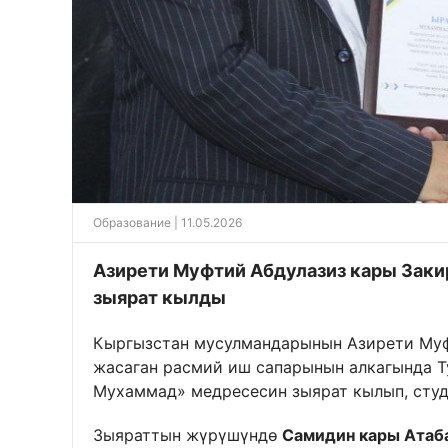
Образование
| 11.05.2026
Азирети Муфтий Абдулазиз кары Зак
зыярат кылды
Кыргызстан мусулмандарынын Азирети М
жасаган расмий иш сапарынын алкагында Т
Мухаммад» медресесин зыярат кылып, студ
Зыяраттын жүрүшүндө
Самидин кары Атаб