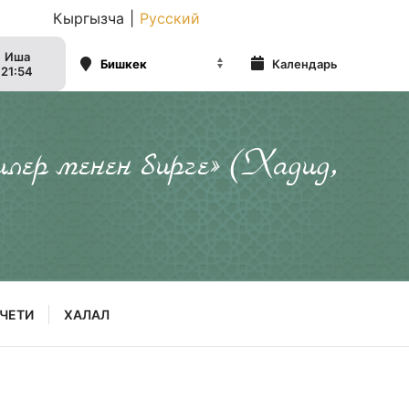
Кыргызча
|
Русский
Иша
Календарь
21:54
илер менен бирге» (Хадид,
ЧЕТИ
ХАЛАЛ