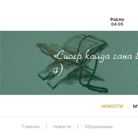
Фаджр
04:05
«Силер кайда гана
4)
НОВОСТИ
М
Главная
Новости
Образование