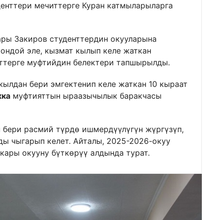
енттери мечиттерге Куран катмыларыларга
ары Закиров студенттердин окууларына
шондой эле, кызмат кылып келе жаткан
ттерге муфтийдин белектери тапшырылды.
жылдан бери эмгектенип келе жаткан 10 кыраат
кка
муфтияттын ыраазычылык баракчасы
н бери расмий түрдө ишмердүүлүгүн жүргүзүп,
ды чыгарып келет. Айталы, 2025-2026-окуу
кары окууну бүткөрүү алдында турат.