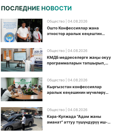
ПОСЛЕДНИЕ НОВОСТИ
Общество
| 04.08.2026
Ошто Конфессиялар жана
этностор аралык кеңештин
кезектеги иш-чарасы
уюштурулду
Общество
| 04.08.2026
КМДБ медреселерге жаңы окуу
программаларын тапшырып,
санариптик билим берүү
боюнча долбоорду ишке
киргизди
Общество
| 04.08.2026
Кыргызстан конфессиялар
аралык кеӊешинин мүчөлөрү
муфтиятта болушту
Общество
| 04.08.2026
Кара-Кулжада "Адам жаны
аманат" аттуу түшүндүрүү иш-
чарасы өткөрүлдү