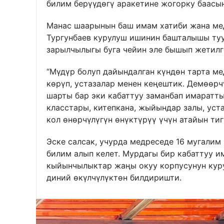
билим берүүдөгү аракетине жогорку баасын
Манас шаарынын баш имам хатиби жана ме
Тургунбаев курулуш ишинин башталышы туу
зарылчылыгы буга чейин эле бышып жетилг
“Мүдүр болуп дайындалган күндөн тарта м
көрүп, устазалар менен кеңештик. Демөөр
шарты бар эки кабаттуу заманбап имаратты
класстары, китепкана, жыйындар залы, уст
кол өнөрчүлүгүн өнүктүрүү үчүн атайын тиг
Эске салсак, учурда медреседе 16 мугалим
билим алып келет. Мурдагы бир кабаттуу 
кыйынчылыктар жаңы окуу корпусунун куру
диний өкүлчүлүктөн билдиришти.