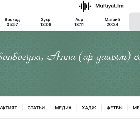
Muftiyat.fm
Восход
Зухр
Аср
Магриб
05:57
13:08
18:11
20:24
 болбогула, Алла (ар дайым) с
УФТИЯТ
СТАТЬИ
МЕДИА
ХАДЖ
ФЕТВЫ
МЕ