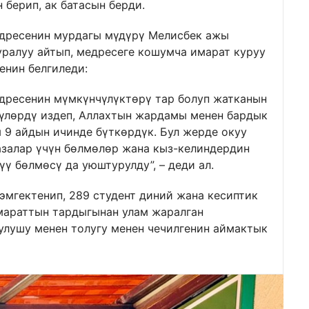
 берип, ак батасын берди.
дресенин мурдагы мүдүрү Мелисбек ажы
ралуу айтып, медресеге кошумча имарат куруу
енин белгиледи:
едресенин мүмкүнчүлүктөрү тар болуп жатканын
чүлөрдү издеп, Аллахтын жардамы менен бардык
 9 айдын ичинде бүткөрдүк. Бул жерде окуу
азалар үчүн бөлмөлөр жана кыз-келиндердин
үү бөлмөсү да уюштурулду”, – деди ал.
 эмгектенип, 289 студент диний жана кесиптик
имараттын тардыгынан улам жаралган
лушу менен толугу менен чечилгенин аймактык