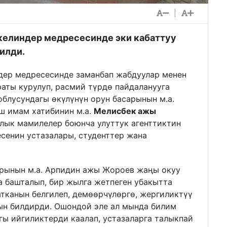
|
келиндер медресесинде эки кабаттуу
илди.
дер медресесинде заманбап жабдуулар менен
аты курулуп, расмий түрдө пайдаланууга
блусундагы өкүлүнүн орун басарынын м.а.
ш имам хатибинин м.а.
Мелисбек ажы
алык мамилелер боюнча улуттук агенттиктин
есенин устазалары, студенттер жана
арынын м.а. Арпидин ажы Жороев жаңы окуу
 башталып, бир жылга жетпеген убакытта
атканын белгилеп, демөөрчүлөргө, жергиликтүү
ын билдирди. Ошондой эле ал мында билим
ы ийгиликтерди каалап, устазаларга талыкпай