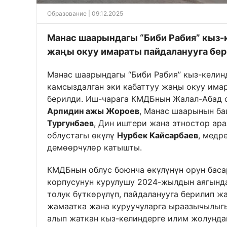
Образование
| 09.12.2025
Манас шаарындагы “Биби Рабия” кыз-
жаңы окуу имараты пайдаланууга бер
Манас шаарындагы “Биби Рабия” кыз-келин
камсыздалган эки кабаттуу жаңы окуу имар
берилди. Иш-чарага КМДБнын Жалал-Абад о
Арпидин ажы Жороев
, Манас шаарынын ба
Тургунбаев
, Дин иштери жана этностор ар
облустагы өкүлү
Нурбек Кайсарбаев
, медр
демөөрчүлөр катышты.
КМДБнын облус боюнча өкүлүнүн орун бас
корпусунун курулушу 2024-жылдын аягында
толук бүткөрүлүп, пайдаланууга берилип ж
жамаатка жана куруучуларга ыраазычылыг
алып жаткан кыз-келиндерге илим жолундаг