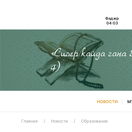
Фаджр
04:03
«Силер кайда гана
4)
НОВОСТИ
М
Главная
Новости
Образование