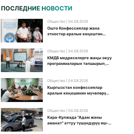
ПОСЛЕДНИЕ НОВОСТИ
Общество
| 04.08.2026
Ошто Конфессиялар жана
этностор аралык кеңештин
кезектеги иш-чарасы
уюштурулду
Общество
| 04.08.2026
КМДБ медреселерге жаңы окуу
программаларын тапшырып,
санариптик билим берүү
боюнча долбоорду ишке
киргизди
Общество
| 04.08.2026
Кыргызстан конфессиялар
аралык кеӊешинин мүчөлөрү
муфтиятта болушту
Общество
| 04.08.2026
Кара-Кулжада "Адам жаны
аманат" аттуу түшүндүрүү иш-
чарасы өткөрүлдү