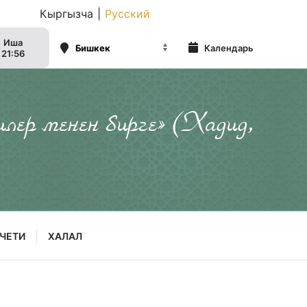
Кыргызча
|
Русский
Иша
Календарь
21:56
илер менен бирге» (Хадид,
ЧЕТИ
ХАЛАЛ