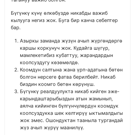
Бүгүнкү күнү өлкөбүздө никабды важиб
кылууга негиз жок. Буга бир канча себептер
бар.
Азыркы заманда жүзүн ачып жүргөндөргө
каршы коркунуч жок. Кудайга шүгүр,
мамлекетибиз кубаттуу, жарандардын
коопсуздугу көзөмөлдө.
Коомдун салтына жана үрп-адатына бөтөн
болгон нерсеге фатва берилбейт. Никаб
биздин коомго бөтөн көрүнүш.
Бүгүнкү реалдуулукта никаб кийген эже-
карындаштарыбыздын атын жамынып,
аялча кийинген бүлгүнчүлөрдүн коомдук
коопсуздукка шек келтирүү ыктымалдыгы
жок эмес. Ошондуктан тааныла тургандай
жүз ачып жүрүү маанилүү.