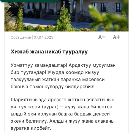
|
Обращение
| 07.04.2025
Хижаб жана никаб тууралуу
Урматтуу замандаштар! Ардактуу мусулман
бир туугандар! Учурда коомдо кызуу
талкууланып жаткан паранжа маселеси
боюнча төмөнкүлөрдү билдиребиз!
Шариятыбызда эрезеге жеткен аялзатынын
уяттуу жери (аурат) – жүзү жана билектен
ылдый эки колунан башка бардык денеси
экени белгилүү. Аялдын жүзү жана алаканы
ауратка кирбейт.