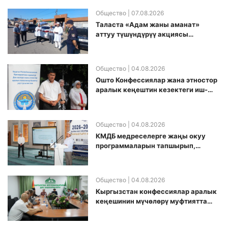
Общество
| 07.08.2026
Таласта «Адам жаны аманат»
аттуу түшүндүрүү акциясы
өткөрүлдү
Общество
| 04.08.2026
Ошто Конфессиялар жана этностор
аралык кеңештин кезектеги иш-
чарасы уюштурулду
Общество
| 04.08.2026
КМДБ медреселерге жаңы окуу
программаларын тапшырып,
санариптик билим берүү боюнча
долбоорду ишке киргизди
Общество
| 04.08.2026
Кыргызстан конфессиялар аралык
кеӊешинин мүчөлөрү муфтиятта
болушту