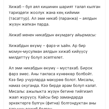
Хижаб – бул аял кишинин шарият талап кылган
тариздеги жоолук жана кең кийими
(тасаттур). Ал эми никаб (паранжа) – аялдын
жүзүн жапкан парда.
Хижаб менен никабдын өкүмдөгү айырмасы:
Хижабдын өкүмү – фарз-и ъайн. Ар бир
момун-мусулман аялдын хижаб кийүүсү
милдеттүү болуп эсептелет.
Ал эми никабдын өкүмү – мустахаб. Бирок
фарз эмес. Аны такпаса күнөөкөр болбойт.
Кээ бир учурларда макүрөө болот. Мисалы,
намаз окуганда. Кээ бирде арам болуп калат.
Мисалы: ажылыкта жүзүн бетине тийгизип
жаап жүрүүсү. Кайсы бир замандарда
эркектерге бүлгүн (фитна) болгондуктан аны
тагынуу важиб болгон.