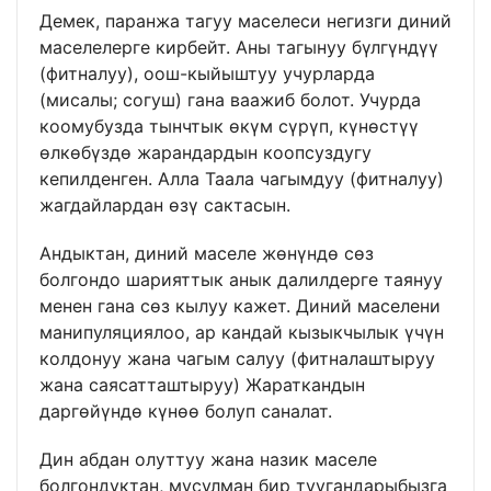
Демек, паранжа тагуу маселеси негизги диний
маселелерге кирбейт. Аны тагынуу бүлгүндүү
(фитналуу), оош-кыйыштуу учурларда
(мисалы; согуш) гана ваажиб болот. Учурда
коомубузда тынчтык өкүм сүрүп, күнөстүү
өлкөбүздө жарандардын коопсуздугу
кепилденген. Алла Таала чагымдуу (фитналуу)
жагдайлардан өзү сактасын.
Андыктан, диний маселе жөнүндө сөз
болгондо шарияттык анык далилдерге таянуу
менен гана сөз кылуу кажет. Диний маселени
манипуляциялоо, ар кандай кызыкчылык үчүн
колдонуу жана чагым салуу (фитналаштыруу
жана саясатташтыруу) Жараткандын
даргөйүндө күнөө болуп саналат.
Дин абдан олуттуу жана назик маселе
болгондуктан, мусулман бир туугандарыбызга