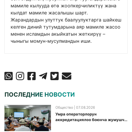
мамиле кылууда өтө жоопкерчиликтүү жана
кылдат мамиле жасалышы шарт.
Жарандардын улуттук баалуулуктарга шайкеш
келген диний тутумдарына аяр мамиле жасоо
менен исламдын акыйкатын жеткирүү –
чыныгы момун-мусулмандын иши.
ПОСЛЕДНИЕ НОВОСТИ
Общество
| 07.08.2026
Умра операторлорун
аккредитациялоо боюнча жумушчу
топ аккредитация өткөрүү күнүн
белгиледи