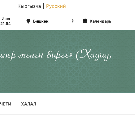
Кыргызча
|
Русский
Иша
Календарь
21:54
илер менен бирге» (Хадид,
ЧЕТИ
ХАЛАЛ