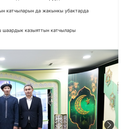
ын катчыларын да жакынкы убактарда
Ош шаардык казыяттын катчылары