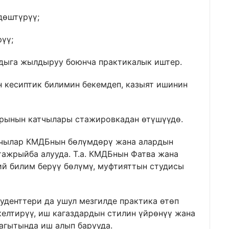
дөштүрүү;
үү;
лдыга жылдыруу боюнча практикалык иштер.
 кесиптик билимин бекемдеп, казыят ишинин
арынын катчылары стажировкадан өтүшүүдө.
тчылар КМДБнын бөлүмдөрү жана алардын
ажрыйба алууда. Т.а. КМДБнын Фатва жана
ний билим берүү бөлүмү, муфтияттын студисы
уденттери да ушул мезгилде практика өтөп
келтирүү, иш кагаздардын стилин үйрөнүү жана
агытында иш алып барууда.