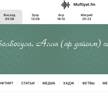
Muftiyat.fm
Восход
Зухр
Аср
Магриб
05:58
13:08
18:10
20:23
 болбогула, Алла (ар дайым) с
УФТИЯТ
СТАТЬИ
МЕДИА
ХАДЖ
ФЕТВЫ
МЕ