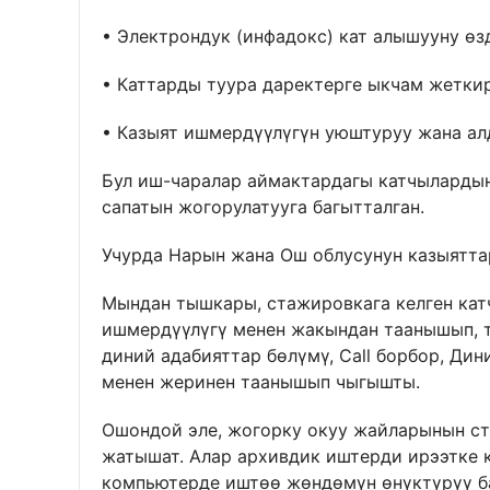
• Электрондук (инфадокс) кат алышууну өз
• Каттарды туура даректерге ыкчам жеткир
• Казыят ишмердүүлүгүн уюштуруу жана а
Бул иш-чаралар аймактардагы катчылардын
сапатын жогорулатууга багытталган.
Учурда Нарын жана Ош облусунун казыятт
Мындан тышкары, стажировкага келген ка
ишмердүүлүгү менен жакындан таанышып, т
диний адабияттар бөлүмү, Cаll борбор, Ди
менен жеринен таанышып чыгышты.
Ошондой эле, жогорку окуу жайларынын ст
жатышат. Алар архивдик иштерди ирээтке 
компьютерде иштөө жөндөмүн өнүктүрүү б