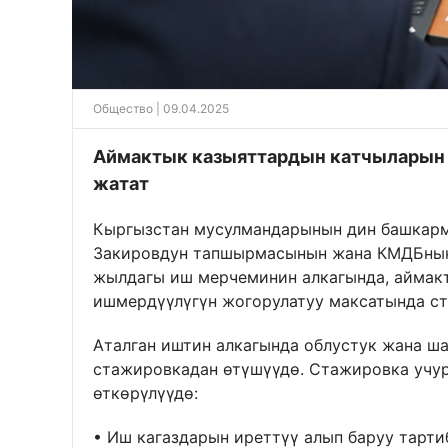
Общество
| 09.04.2025
Аймактык казыяттардын катчыларын 
жатат
Кыргызстан мусулмандарынын дин башкарм
Закировдун тапшырмасынын жана КМДБнын
жылдагы иш мерчеминин алкагында, аймак
ишмердүүлүгүн жогорулатуу максатында ст
Аталган иштин алкагында облустук жана ш
стажировкадан өтүшүүдө. Стажировка учур
өткөрүлүүдө:
• Иш кагаздарын иреттүү алып баруу тарти