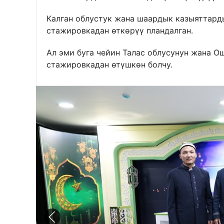
Калган облустук жана шаардык казыяттард
стажировкадан өткөрүү пландалган.
Ал эми буга чейин Талас облусунун жана 
стажировкадан өтүшкөн болчу.