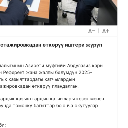
|
стажировкадан өткөрүү иштери жүрүп
алыгынын Азирети муфтийи Абдулазиз кары
 Референт жана жалпы бөлүмдүн 2025-
тык казыяттардагы катчылардын
ажировкадан өткөрүү пландалган.
аардык казыяттардын катчылары кезек менен
унда төмөнкү багыттар боюнча окутуулар
би;