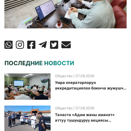
ПОСЛЕДНИЕ НОВОСТИ
Общество
| 07.08.2026
Умра операторлорун
аккредитациялоо боюнча жумушчу
топ аккредитация өткөрүү күнүн
белгиледи
Общество
| 07.08.2026
Таласта «Адам жаны аманат»
аттуу түшүндүрүү акциясы
өткөрүлдү