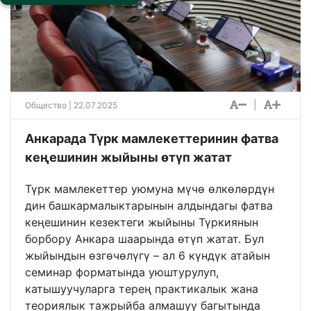
|
Общество
| 22.07.2025
Анкарада Түрк мамлекеттеринин фатва
кеңешинин жыйыны өтүп жатат
Түрк мамлекеттер уюмуна мүчө өлкөлөрдүн
дин башкармалыктарынын алдындагы фатва
кеңешинин кезектеги жыйыны Түркиянын
борбору Анкара шаарында өтүп жатат. Бул
жыйындын өзгөчөлүгү – ал 6 күндүк атайын
семинар форматында уюштурулуп,
катышуучуларга терең практикалык жана
теориялык тажрыйба алмашуу багытында