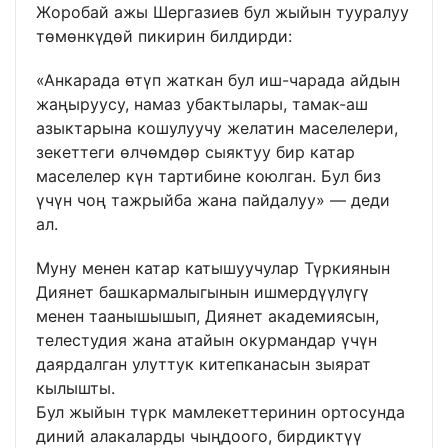
Жоробай ажы Шергазиев бул жыйын тууралуу
төмөнкүдөй пикирин билдирди:
«Анкарада өтүп жаткан бул иш-чарада айдын
жаңыруусу, намаз убактылары, тамак-аш
азыктарына кошулуучу желатин маселелери,
зекеттеги өлчөмдөр сыяктуу бир катар
маселелер күн тартибине коюлган. Бул биз
үчүн чоң тажрыйба жана пайдалуу» — деди
ал.
Муну менен катар катышуучулар Түркиянын
Диянет башкармалыгынын ишмердүүлүгү
менен таанышышып, Диянет академиясын,
телестудия жана атайын окурмандар үчүн
даярдалган улуттук китепканасын зыярат
кылышты.
Бул жыйын түрк мамлекеттеринин ортосунда
диний алакаларды чыңдоого, бирдиктүү