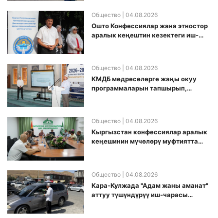
Общество
| 04.08.2026
Ошто Конфессиялар жана этностор
аралык кеңештин кезектеги иш-
чарасы уюштурулду
Общество
| 04.08.2026
КМДБ медреселерге жаңы окуу
программаларын тапшырып,
санариптик билим берүү боюнча
долбоорду ишке киргизди
Общество
| 04.08.2026
Кыргызстан конфессиялар аралык
кеӊешинин мүчөлөрү муфтиятта
болушту
Общество
| 04.08.2026
Кара-Кулжада "Адам жаны аманат"
аттуу түшүндүрүү иш-чарасы
өткөрүлдү