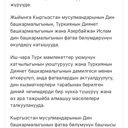
жүрүүдө.
Жыйынга Кыргызстан мусулмандарынын Дин
башкармалыгынын, Түркиянын Диянет
башкармалыгынын жана Азербайжан Ислам
дин башкармалыгынын фатва бөлүмдөрүнүн
өкүлдөрү катышууда.
Иш-чара Түрк мамлекеттер уюмунун
катчылыгынын уюштуруусу жана Түркиянын
Диянет башкармалыгынын демилгеси менен
өткөрүлүп, анда фатвалардын актуалдуулугу,
дин кызматкерлери тарабынан берилген
диний чечимдерди бир нукка түшүрүү жана
өз ара тажрыйба алмашуу маселелери
талкууланууда.
Кыргызстан мусулмандарынын Дин
башкармалыгынын фатва бөлүмүнүн башчысы