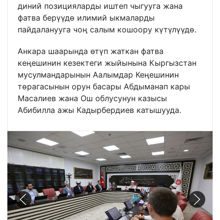
диний позицияларды иштеп чыгууга жана
фатва берүүдө илимий ыкмаларды
пайдаланууга чоң салым кошоору күтүлүүдө.
Анкара шаарында өтүп жаткан фатва
кеңешинин кезектеги жыйынына Кыргызстан
мусулмандарынын Аалымдар Кеңешинин
төрагасынын орун басары Абдыманап кары
Масалиев жана Ош облусунун казысы
Абибилла ажы Кадырбердиев катышууда.