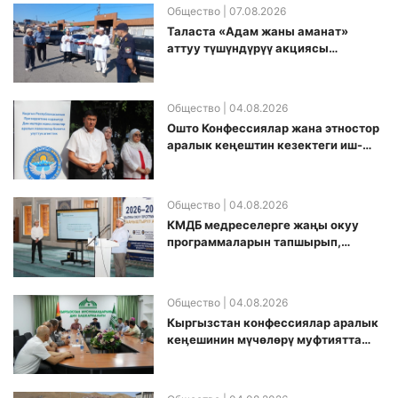
Общество
| 07.08.2026
Таласта «Адам жаны аманат»
аттуу түшүндүрүү акциясы
өткөрүлдү
Общество
| 04.08.2026
Ошто Конфессиялар жана этностор
аралык кеңештин кезектеги иш-
чарасы уюштурулду
Общество
| 04.08.2026
КМДБ медреселерге жаңы окуу
программаларын тапшырып,
санариптик билим берүү боюнча
долбоорду ишке киргизди
Общество
| 04.08.2026
Кыргызстан конфессиялар аралык
кеӊешинин мүчөлөрү муфтиятта
болушту