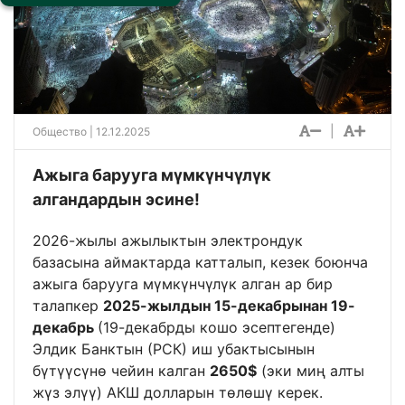
|
Общество
| 12.12.2025
Ажыга барууга мүмкүнчүлүк
алгандардын эсине!
2026-жылы ажылыктын электрондук
базасына аймактарда катталып, кезек боюнча
ажыга барууга мүмкүнчүлүк алган ар бир
талапкер
2025-жылдын 15-декабрынан 19-
декабрь
(19-декабрды кошо эсептегенде)
Элдик Банктын (РСК) иш убактысынын
бүтүүсүнө чейин калган
2650$
(эки миң алты
жүз элүү) АКШ долларын төлөшү керек.