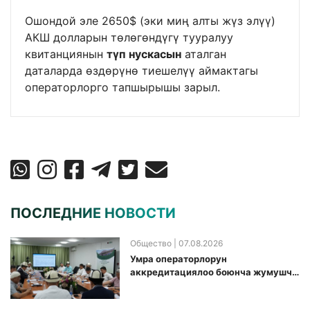
Ошондой эле 2650$ (эки миң алты жүз элүү)
АКШ долларын төлөгөндүгү тууралуу
квитанциянын
түп нускасын
аталган
даталарда өздөрүнө тиешелүү аймактагы
операторлорго тапшырышы зарыл.
ПОСЛЕДНИЕ НОВОСТИ
Общество
| 07.08.2026
Умра операторлорун
аккредитациялоо боюнча жумушчу
топ аккредитация өткөрүү күнүн
белгиледи