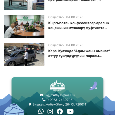
санариптик билим берүү боюнча
долбоорду ишке киргизди
Общество
| 04.08.2026
Кыргызстан конфессиялар аралык
кеӊешинин мүчөлөрү муфтиятта
болушту
Общество
| 04.08.2026
Кара-Кулжада "Адам жаны аманат"
аттуу түшүндүрүү иш-чарасы
өткөрүлдү
kg_muftiyat@mail.ru
+996312430206
Бишкек, Жибек-Жолу 264/3, 720011