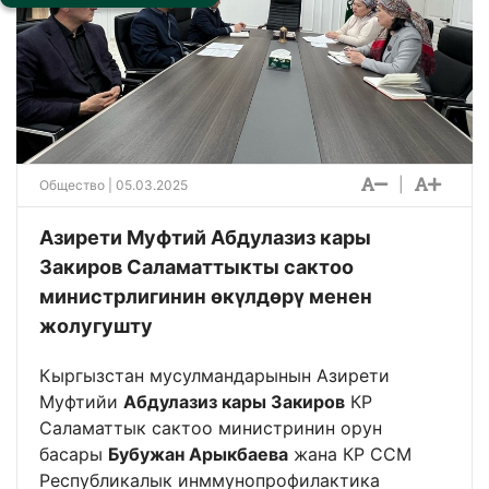
|
Общество
| 05.03.2025
Азирети Муфтий Абдулазиз кары
Закиров Саламаттыкты сактоо
министрлигинин өкүлдөрү менен
жолугушту
Кыргызстан мусулмандарынын Азирети
Муфтийи
Абдулазиз кары Закиров
КР
Саламаттык сактоо министринин орун
басары
Бубужан Арыкбаева
жана КР ССМ
Республикалык инммунопрофилактика