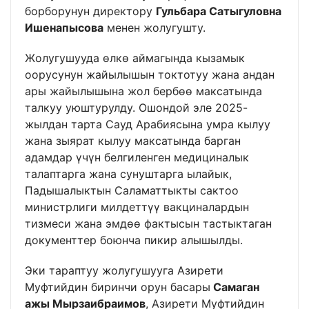
борборунун директору
Гульбара Сатыгуловна
Ишенапысова
менен жолугушту.
Жолугушууда өлкө аймагында кызамык
оорусунун жайылышын токтотуу жана андан
ары жайылышына жол бербөө максатында
талкуу уюштурулду. Ошондой эле 2025-
жылдан тарта Сауд Арабиясына умра кылуу
жана зыярат кылуу максатында барган
адамдар үчүн белгиленген медициналык
талаптарга жана сунуштарга ылайык,
Падышалыктын Саламаттыкты сактоо
министрлиги милдеттүү вакциналардын
тизмеси жана эмдөө фактысын тастыктаган
документтер боюнча пикир алышылды.
Эки тараптуу жолугушууга Азирети
Муфтийдин биринчи орун басары
Самаган
ажы Мырзаибраимов
, Азирети Муфтийдин