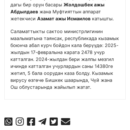
дагы бир орун басары
Жолдошбек ажы
Абдылдаев
жана Муфтияттын аппарат
жетекчиси
Азамат ажы Исмаилов
катышты.
Саламаттыкты сактоо министрлигинин
маалыматына таянсак, республикада кызамык
боюнча абал курч бойдон кала берүүдө: 2025-
жылдын 17-февралына карата 2478 учур
катталган. 2024-жылдан бери жалпы мезгил
ичинде катталган учурлардын саны 14380ге
жетип, 5 бала оорудан каза болду. Кызамык
вирусу өзгөчө Бишкек шаарында, Чүй жана
Ош облустарында жайылып жатат.