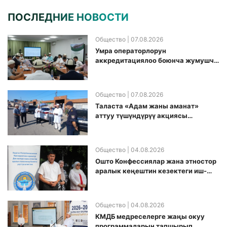
ПОСЛЕДНИЕ НОВОСТИ
Общество
| 07.08.2026
Умра операторлорун
аккредитациялоо боюнча жумушчу
топ аккредитация өткөрүү күнүн
белгиледи
Общество
| 07.08.2026
Таласта «Адам жаны аманат»
аттуу түшүндүрүү акциясы
өткөрүлдү
Общество
| 04.08.2026
Ошто Конфессиялар жана этностор
аралык кеңештин кезектеги иш-
чарасы уюштурулду
Общество
| 04.08.2026
КМДБ медреселерге жаңы окуу
программаларын тапшырып,