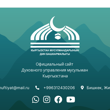
Официальный сайт 

Духовного управления мусульман 

Кыргызстана

uftiyat@mail.ru
+996312430206
Бишкек, Жи