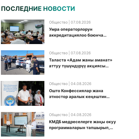
ПОСЛЕДНИЕ НОВОСТИ
Общество
| 07.08.2026
Умра операторлорун
аккредитациялоо боюнча
жумушчу топ аккредитация
өткөрүү күнүн белгиледи
Общество
| 07.08.2026
Таласта «Адам жаны аманат»
аттуу түшүндүрүү акциясы
өткөрүлдү
Общество
| 04.08.2026
Ошто Конфессиялар жана
этностор аралык кеңештин
кезектеги иш-чарасы
уюштурулду
Общество
| 04.08.2026
КМДБ медреселерге жаңы окуу
программаларын тапшырып,
санариптик билим берүү