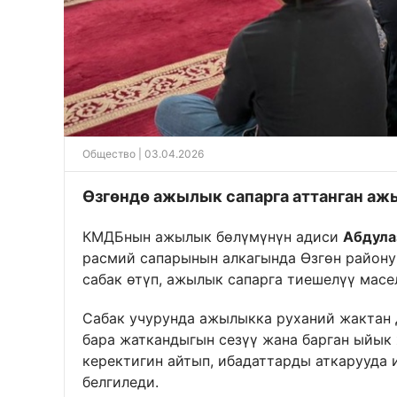
Общество
| 03.04.2026
Өзгөндө ажылык сапарга аттанган аж
КМДБнын ажылык бөлүмүнүн адиси
Абдула
расмий сапарынын алкагында Өзгөн району
сабак өтүп, ажылык сапарга тиешелүү масе
Сабак учурунда ажылыкка руханий жактан 
бара жаткандыгын сезүү жана барган ыйык
керектигин айтып, ибадаттарды аткарууда 
белгиледи.