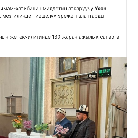
 имам-хатибинин милдетин аткаруучу
Үсөн
к мезгилинде тиешелүү эреже-талаптарды
ынын жетекчилигинде 130 жаран ажылык сапарга