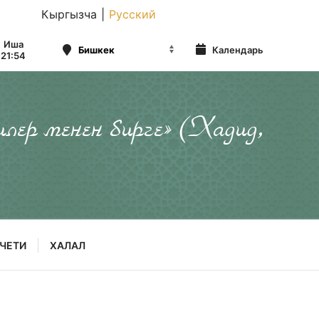
Кыргызча
|
Русский
Иша
Календарь
21:54
илер менен бирге» (Хадид,
ЧЕТИ
ХАЛАЛ