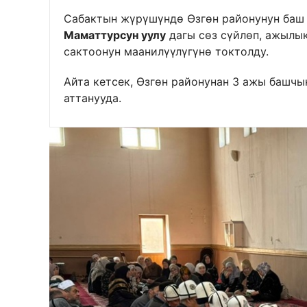
Сабактын жүрүшүндө Өзгөн районунун баш
Маматтурсун уулу
дагы сөз сүйлөп, ажылы
сактоонун маанилүүлүгүнө токтолду.
Айта кетсек, Өзгөн районунан 3 ажы башч
аттанууда.