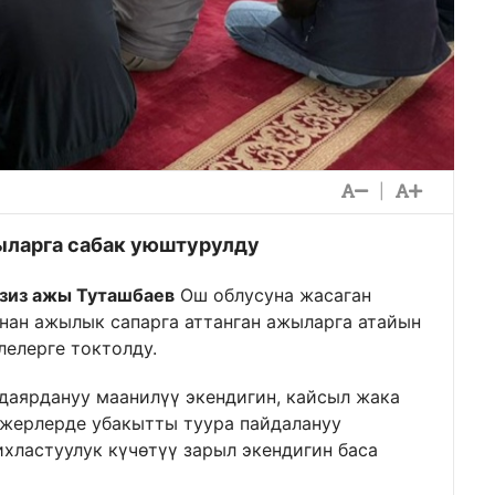
|
ыларга сабак уюштурулду
зиз ажы Туташбаев
Ош облусуна жасаган
нан ажылык сапарга аттанган ажыларга атайын
лелерге токтолду.
даярдануу маанилүү экендигин, кайсыл жака
 жерлерде убакытты туура пайдалануу
ихластуулук күчөтүү зарыл экендигин баса