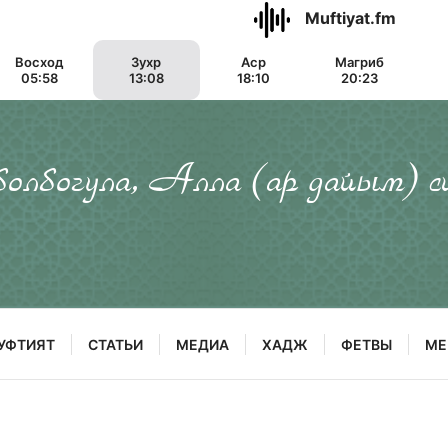
Muftiyat.fm
Восход
Зухр
Аср
Магриб
05:58
13:08
18:10
20:23
 болбогула, Алла (ар дайым) с
УФТИЯТ
СТАТЬИ
МЕДИА
ХАДЖ
ФЕТВЫ
МЕ