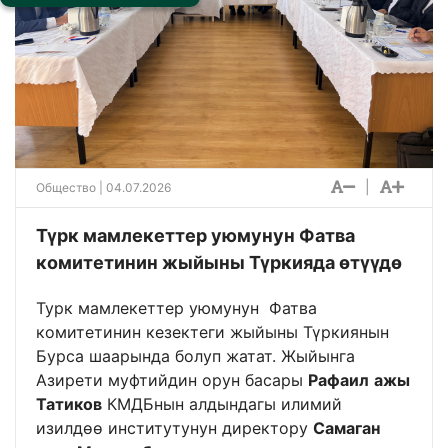
|
Общество
| 04.07.2026
Түрк мамлекеттер уюмунун Фатва
комитетинин жыйыны Түркияда өтүүдө
Турк мамлекеттер уюмунун Фатва
комитетинин кезектеги жыйыны Түркиянын
Бурса шаарында болуп жатат. Жыйынга
Азирети муфтийдин орун басары
Рафаил
ажы
Татиков
КМДБнын алдындагы илимий
изилдөө институтунун директору
Самаган