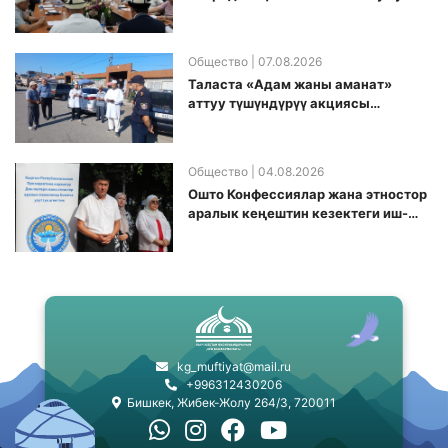
топ аккредитация өткөрүү күнүн
белгиледи
Общество
| 07.08.2026
Таласта «Адам жаны аманат»
аттуу түшүндүрүү акциясы
өткөрүлдү
Общество
| 04.08.2026
Ошто Конфессиялар жана этностор
аралык кеңештин кезектеги иш-
чарасы уюштурулду
kg_muftiyat@mail.ru
+996312430206
Бишкек, Жибек-Жолу 264/3, 720011