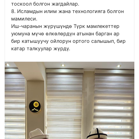
тоскоол болгон жагдайлар.
8. Исламдын илим жана технологияга болгон
мамилеси.
Иш-чаранын жүрүшүндө Түрк мамлекеттер
уюмуна мүчө өлкөлөрдүн атынан барган ар
бир катышуучу ойлорун ортого салышып, бир
катар талкуулар жүрдү.