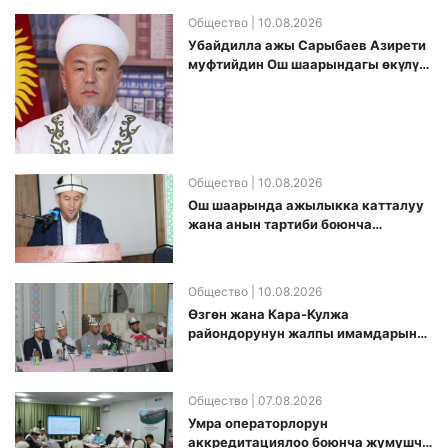
Общество
| 10.08.2026
Убайдилла ажы Сарыбаев Азирети
муфтийдин Ош шаарындагы өкүлү
болуп дайындалды
Общество
| 10.08.2026
Ош шаарында ажылыкка катталуу
жана анын тартиби боюнча
түшүндүрүү иштери жүргүзүлдү
Общество
| 10.08.2026
Өзгөн жана Кара-Кулжа
райондорунун жалпы имамдарына
Ажылык боюнча алгачкы жолу
жыйын өткөрүлдү
Общество
| 07.08.2026
Умра операторлорун
аккредитациялоо боюнча жумушчу