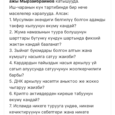
ажы
Мырзаибраимов
катышууда.
Иш-чаранын күн тартибинде бир нече
маселелер каралууда. Алсак:
1. Мусулман экендиги белгилүү болгон адамды
такфир кылуунун өкүмү кандай?
2. Жума намазынын туура болушунун
шарттары бүгүнкү күндүн шартында фикхий
жактан кандай бааланат?
3. Зыйнат буюмдары болгон алтын жана
күмүштү насыяга сатуу жаизби?
4. Кардардын пайыздык насыя аркылуу үй
сатып алуусунда сатуучунун жоопкерчилиги
барбы?
5. ДНК аркылуу насепти аныктоо же жокко
чыгаруу жаизби?
6. Крипто активдерден киреше табуунун
өкүмү кандай?
7. Исламда никеге турууга үндөө, никени
кечиктирүүнүн себептери жана никеге