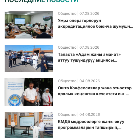
ПОСЛЕДНИЕ НОВОСТИ
Общество
| 07.08.2026
Умра операторлорун
аккредитациялоо боюнча жумушчу
топ аккредитация өткөрүү күнүн
белгиледи
Общество
| 07.08.2026
Таласта «Адам жаны аманат»
аттуу түшүндүрүү акциясы
өткөрүлдү
Общество
| 04.08.2026
Ошто Конфессиялар жана этностор
аралык кеңештин кезектеги иш-
чарасы уюштурулду
Общество
| 04.08.2026
КМДБ медреселерге жаңы окуу
программаларын тапшырып,
санариптик билим берүү боюнча