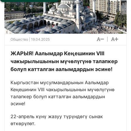
|
Общество
| 19.04.2025
ЖАРЫЯ! Аалымдар Кеңешинин VIII
чакырылышынын мүчөлүгүнө талапкер
болуп катталган аалымдардын эсине!
Кыргызстан мусулмандарынын Аалымдар
Кеңешинин VIII чакырылышынын мүчөлүгүнө
талапкер болуп катталган аалымдардын
эсине!
22-апрель күнү жазуу түрүндөгү сынак
өткөрүлөт.