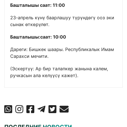
Башталышы саат: 11:00
23-апрель күнү баарлашуу түрүндөгү ооз эки
сынак өткөрүлөт.
Башталышы:саат: 10:00
Дареги: Бишкек шаары. Республикалык Имам
Сарахси мечити.
(Эскертүү: Ар бир талапкер жанына калем,
ручкасын ала келүүсү кажет).