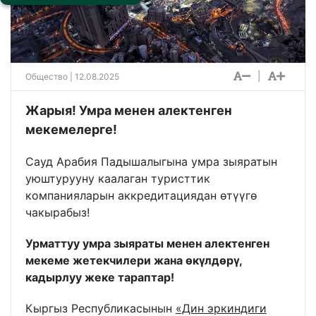
|
Общество
| 12.08.2025
Жарыя! Умра менен алектенген
мекемелерге!
Сауд Арабия Падышалыгына умра зыяратын
уюштурууну каалаган туристтик
компанияларын аккредитациядан өтүүгө
чакырабыз!
Урматтуу умра зыяраты менен алектенген
мекеме жетекчилери жана өкүлдөрү,
кадырлуу жеке тараптар!
Кыргыз Республикасынын
«Дин эркиндиги