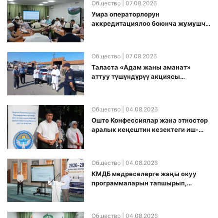
Общество
| 07.08.2026
Умра операторлорун
аккредитациялоо боюнча жумушчу
топ аккредитация өткөрүү күнүн
белгиледи
Общество
| 07.08.2026
Таласта «Адам жаны аманат»
аттуу түшүндүрүү акциясы
өткөрүлдү
Общество
| 04.08.2026
Ошто Конфессиялар жана этностор
аралык кеңештин кезектеги иш-
чарасы уюштурулду
Общество
| 04.08.2026
КМДБ медреселерге жаңы окуу
программаларын тапшырып,
санариптик билим берүү боюнча
долбоорду ишке киргизди
Общество
| 04.08.2026