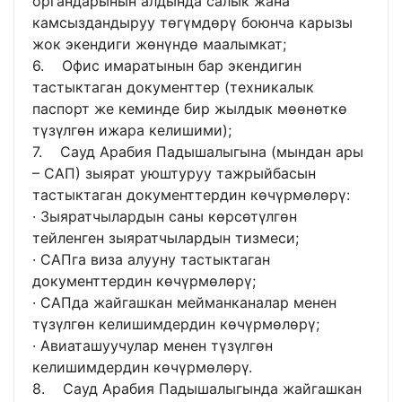
органдарынын алдында салык жана
камсыздандыруу төгүмдөрү боюнча карызы
жок экендиги жөнүндө маалымкат;
6. Офис имаратынын бар экендигин
тастыктаган документтер (техникалык
паспорт же кеминде бир жылдык мөөнөткө
түзүлгөн ижара келишими);
7. Сауд Арабия Падышалыгына (мындан ары
– САП) зыярат уюштуруу тажрыйбасын
тастыктаган документтердин көчүрмөлөрү:
· Зыяратчылардын саны көрсөтүлгөн
тейленген зыяратчылардын тизмеси;
· САПга виза алууну тастыктаган
документтердин көчүрмөлөрү;
· САПда жайгашкан мейманканалар менен
түзүлгөн келишимдердин көчүрмөлөрү;
· Авиаташуучулар менен түзүлгөн
келишимдердин көчүрмөлөрү.
8. Сауд Арабия Падышалыгында жайгашкан