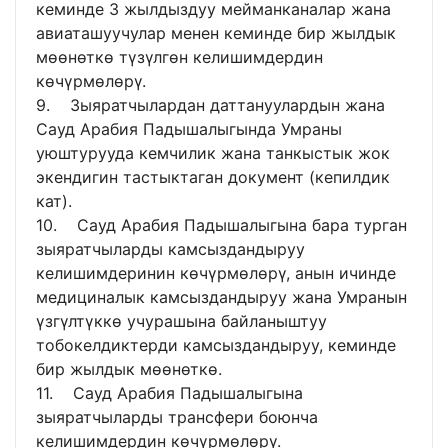
кеминде 3 жылдыздуу мейманканалар жана
авиаташуучулар менен кеминде бир жылдык
мөөнөткө түзүлгөн келишимдердин
көчүрмөлөрү.
9. Зыяратчылардан даттануулардын жана
Сауд Арабия Падышалыгында Умраны
уюштурууда кемчилик жана танкыстык жок
экендигин тастыктаган документ (кепилдик
кат).
10. Сауд Арабия Падышалыгына бара турган
зыяратчыларды камсыздандыруу
келишимдеринин көчүрмөлөрү, анын ичинде
медициналык камсыздандыруу жана Умранын
үзгүлтүккө учурашына байланыштуу
тобокелдиктерди камсыздандыруу, кеминде
бир жылдык мөөнөткө.
11. Сауд Арабия Падышалыгына
зыяратчыларды трансфери боюнча
келишимдердин көчүрмөлөрү.