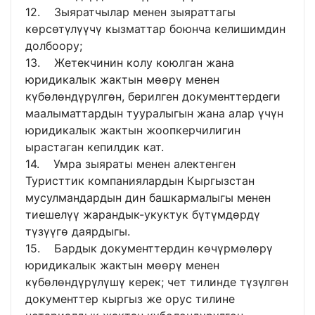
12. Зыяратчылар менен зыяраттагы
көрсөтүлүүчү кызматтар боюнча келишимдин
долбоору;
13. Жетекчинин колу коюлган жана
юридикалык жактын мөөрү менен
күбөлөндүрүлгөн, берилген документтердеги
маалыматтардын тууралыгын жана алар үчүн
юридикалык жактын жоопкерчилигин
ырастаган кепилдик кат.
14. Умра зыяраты менен алектенген
Туристтик компаниялардын Кыргызстан
мусулмандардын дин башкармалыгы менен
тиешелүү жарандык-укуктук бүтүмдөрдү
түзүүгө даярдыгы.
15. Бардык документтердин көчүрмөлөрү
юридикалык жактын мөөрү менен
күбөлөндүрүлүшү керек; чет тилинде түзүлгөн
документтер кыргыз же орус тилине