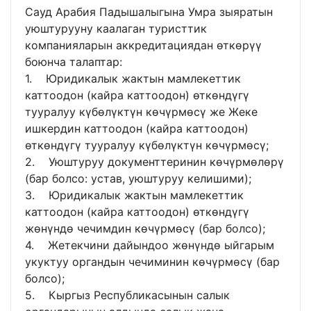
Сауд Арабия Падышалыгына Умра зыяратын
уюштурууну каалаган туристтик
компанияларын аккредитациядан өткөрүү
боюнча талаптар:
1. Юридикалык жактын мамлекеттик
каттоодон (кайра каттоодон) өткөндүгү
тууралуу күбөлүктүн көчүрмөсү же Жеке
ишкердин каттоодон (кайра каттоодон)
өткөндүгү тууралуу күбөлүктүн көчүрмөсү;
2. Уюштуруу документтеринин көчүрмөлөрү
(бар болсо: устав, уюштуруу келишими);
3. Юридикалык жактын мамлекеттик
каттоодон (кайра каттоодон) өткөндүгү
жөнүндө чечимдин көчүрмөсү (бар болсо);
4. Жетекчини дайындоо жөнүндө ыйгарым
укуктуу органдын чечиминин көчүрмөсү (бар
болсо);
5. Кыргыз Республикасынын салык