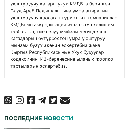
уюштуруучу катары укук КМДБга берилген.
Сауд Араб Падышалыгына умра зыяратын
уюштурууну каалаган туристтик компаниялар
КМДБнын аккредитациясынан өтүп келишим
түзбөстөн, тиешелүү мыйзам чегинде иш
кагаздарын бүтүрбөстөн умра уюштуруу
мыйзам бузуу экенин эскертебиз жана
Кыргыз Республикасынын Укук бузуулар
кодексинин 142-беренесине ылайык жоопко
тартыларын эскертебиз.
ПОСЛЕДНИЕ НОВОСТИ