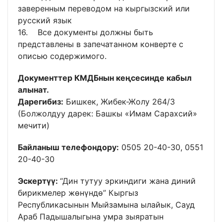
заверенным переводом на кыргызский или
русский язык
16. Все документы должны быть
представлены в запечатанном конверте с
описью содержимого.
Документтер КМДБнын кеңсесинде кабыл
алынат.
Дарегибиз:
Бишкек, Жибек-Жолу 264/3
(Болжолдуу дарек: Башкы «Имам Сарахсий»
мечити)
Байланыш телефондору:
0505 20-40-30, 0551
20-40-30
Эскертүү:
“Дин тутуу эркиндиги жана диний
бирикмелер жөнүндө” Кыргыз
Республикасынын Мыйзамына ылайык, Сауд
Араб Падышалыгына умра зыяратын