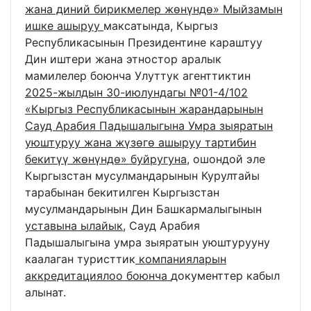
жана диний бирикмелер жөнүндө» Мыйзамын
ишке ашыруу
максатында, Кыргыз
Республикасынын Президентине караштуу
Дин иштери жана этностор аралык
мамилелер боюнча Улуттук агенттиктин
2025-жылдын 30-июлундагы №01-4/102
«Кыргыз Республикасынын жарандарынын
Сауд Арабия Падышалыгына Умра зыяратын
уюштуруу жана жүзөгө ашыруу тартибин
бекитүү жөнүндө» буйругуна
, ошондой эле
Кыргызстан мусулмандарынын Курултайы
тарабынан бекитилген Кыргызстан
мусулмандарынын Дин Башкармалыгынын
уставына ылайык
, Сауд Арабия
Падышалыгына умра зыяратын уюштурууну
каалаган туристтик
компанияларын
аккредитациялоо боюнча
документтер кабыл
алынат.