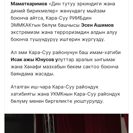
Маматкаримов
«Дин тутуу эркиндиги жана
диний бирикмелер» жөнүндөгү мыйзам
боюнча айтса, Кара-Суу РИИБдин
ЭММКАКтын бөлүм башчысы
Эсен Ашимов
экстремизм жана терроризмдин алдын алуу
боюнча түшүндүрүү иштерин жүргүздү.
Ал эми Кара-Суу районунун баш имам-хатиби
Исак ажы Юнусов у
луттар аралык ынтымак
жана Ханафи мазхабын бекем сактоо боюнча
баяндама жасады.
Аталган иш-чара Кара-Суу райондук
хатибияты жана УКМКнын Кара-Суу райондук
бөлүмү менен биргеликте уюштурулду.