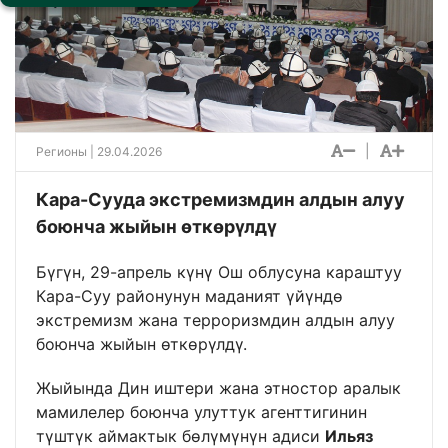
|
Регионы
| 29.04.2026
Кара-Сууда экстремизмдин алдын алуу
боюнча жыйын өткөрүлдү
Бүгүн, 29-апрель күнү Ош облусуна караштуу
Кара-Суу районунун маданият үйүндө
экстремизм жана терроризмдин алдын алуу
боюнча жыйын өткөрүлдү.
Жыйында Дин иштери жана этностор аралык
мамилелер боюнча улуттук агенттигинин
түштүк аймактык бөлүмүнүн адиси
Ильяз