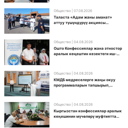
белгиледи
Общество
| 07.08.2026
Таласта «Адам жаны аманат»
аттуу түшүндүрүү акциясы
өткөрүлдү
Общество
| 04.08.2026
Ошто Конфессиялар жана этностор
аралык кеңештин кезектеги иш-
чарасы уюштурулду
Общество
| 04.08.2026
КМДБ медреселерге жаңы окуу
программаларын тапшырып,
санариптик билим берүү боюнча
долбоорду ишке киргизди
Общество
| 04.08.2026
Кыргызстан конфессиялар аралык
кеӊешинин мүчөлөрү муфтиятта
болушту