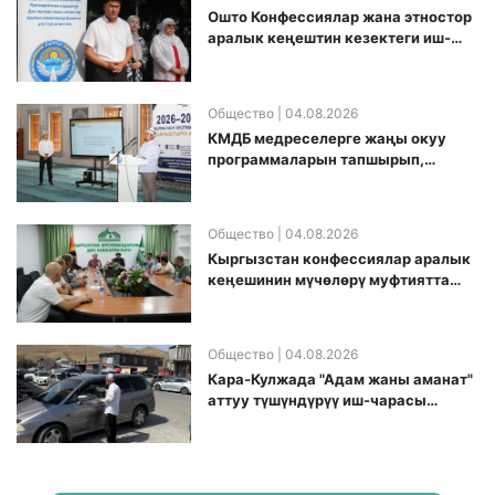
Ошто Конфессиялар жана этностор
аралык кеңештин кезектеги иш-
чарасы уюштурулду
Общество
| 04.08.2026
КМДБ медреселерге жаңы окуу
программаларын тапшырып,
санариптик билим берүү боюнча
долбоорду ишке киргизди
Общество
| 04.08.2026
Кыргызстан конфессиялар аралык
кеӊешинин мүчөлөрү муфтиятта
болушту
Общество
| 04.08.2026
Кара-Кулжада "Адам жаны аманат"
аттуу түшүндүрүү иш-чарасы
өткөрүлдү