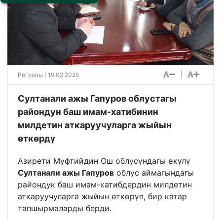
|
Регионы
| 19.02.2026
Султанали ажы Гапуров облустагы
райондун баш имам-хатибинин
милдетин аткаруучуларга жыйын
өткөрдү
Азирети Муфтийдин Ош облусундагы өкүлү
Султанали ажы Гапуров
облус аймагындагы
райондук баш имам-хатибдердин милдетин
аткаруучуларга жыйын өткөрүп, бир катар
тапшырмаларды берди.