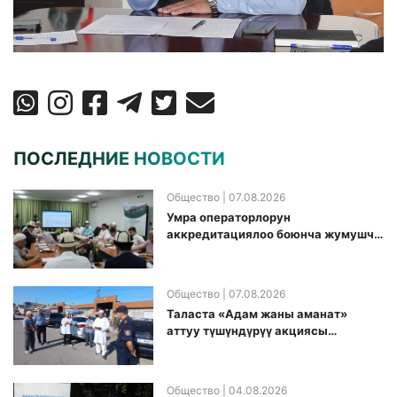
ПОСЛЕДНИЕ НОВОСТИ
Общество
| 07.08.2026
Умра операторлорун
аккредитациялоо боюнча жумушчу
топ аккредитация өткөрүү күнүн
белгиледи
Общество
| 07.08.2026
Таласта «Адам жаны аманат»
аттуу түшүндүрүү акциясы
өткөрүлдү
Общество
| 04.08.2026