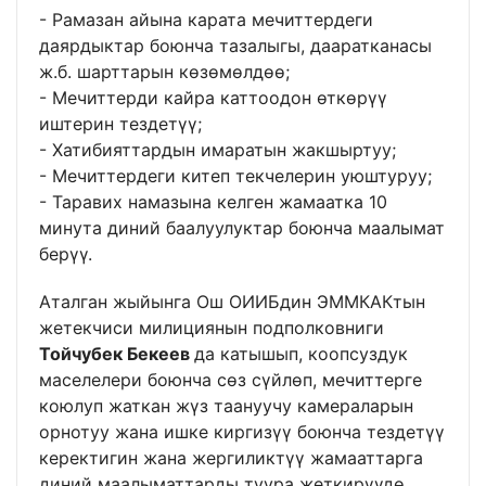
- Рамазан айына карата мечиттердеги
даярдыктар боюнча тазалыгы, дааратканасы
ж.б. шарттарын көзөмөлдөө;
- Мечиттерди кайра каттоодон өткөрүү
иштерин тездетүү;
- Хатибияттардын имаратын жакшыртуу;
- Мечиттердеги китеп текчелерин уюштуруу;
- Таравих намазына келген жамаатка 10
минута диний баалуулуктар боюнча маалымат
берүү.
Аталган жыйынга Ош ОИИБдин ЭММКАКтын
жетекчиси милициянын подполковниги
Тойчубек Бекеев
да катышып, коопсуздук
маселелери боюнча сөз сүйлөп, мечиттерге
коюлуп жаткан жүз таануучу камераларын
орнотуу жана ишке киргизүү боюнча тездетүү
керектигин жана жергиликтүү жамааттарга
диний маалыматтарды туура жеткирүүдө