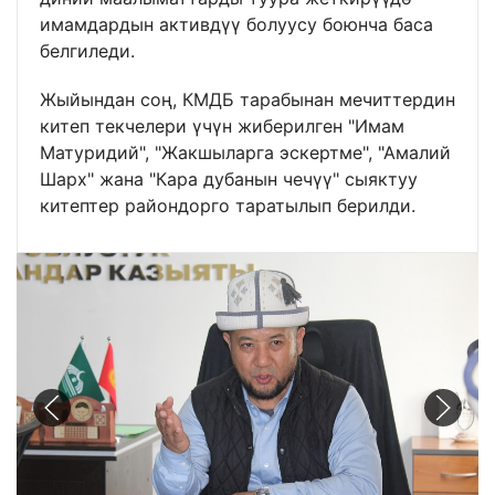
имамдардын активдүү болуусу боюнча баса
белгиледи.
Жыйындан соң, КМДБ тарабынан мечиттердин
китеп текчелери үчүн жиберилген "Имам
Матуридий", "Жакшыларга эскертме", "Амалий
Шарх" жана "Кара дубанын чечүү" сыяктуу
китептер райондорго таратылып берилди.