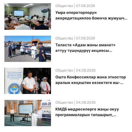
Общество
| 07.08.2026
Умра операторлорун
аккредитациялоо боюнча жумушчу
топ аккредитация өткөрүү күнүн
белгиледи
Общество
| 07.08.2026
Таласта «Адам жаны аманат»
аттуу түшүндүрүү акциясы
өткөрүлдү
Общество
| 04.08.2026
Ошто Конфессиялар жана этностор
аралык кеңештин кезектеги иш-
чарасы уюштурулду
Общество
| 04.08.2026
КМДБ медреселерге жаңы окуу
программаларын тапшырып,
санариптик билим берүү боюнча
долбоорду ишке киргизди