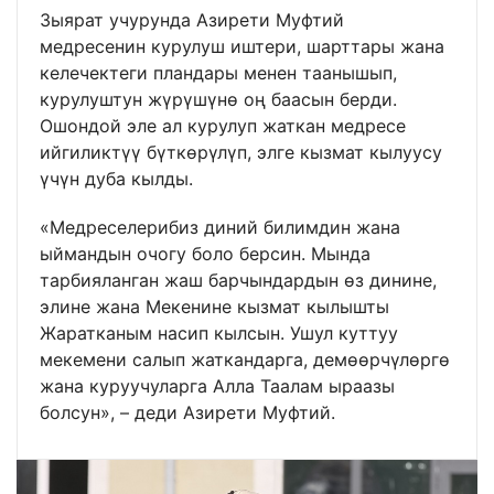
Зыярат учурунда Азирети Муфтий
медресенин курулуш иштери, шарттары жана
келечектеги пландары менен таанышып,
курулуштун жүрүшүнө оң баасын берди.
Ошондой эле ал курулуп жаткан медресе
ийгиликтүү бүткөрүлүп, элге кызмат кылуусу
үчүн дуба кылды.
«Медреселерибиз диний билимдин жана
ыймандын очогу боло берсин. Мында
тарбияланган жаш барчындардын өз динине,
элине жана Мекенине кызмат кылышты
Жаратканым насип кылсын. Ушул куттуу
мекемени салып жаткандарга, демөөрчүлөргө
жана куруучуларга Алла Таалам ыраазы
болсун», – деди Азирети Муфтий.