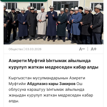
|
Общество
| 03.03.2026
Азирети Муфтий Ынтымак айылында
курулуп жаткан медреседен кабар алды
Кыргызстан мусулмандарынын Азирети
Муфтийи
Абдулазиз кары Закиров
Ош
облусуна караштуу Ынтымак айылында
жаңыдан курулуп жаткан медреседен кабар
алды.