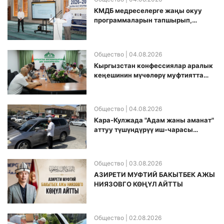
КМДБ медреселерге жаңы окуу
программаларын тапшырып,
санариптик билим берүү боюнча
долбоорду ишке киргизди
Общество
| 04.08.2026
Кыргызстан конфессиялар аралык
кеӊешинин мүчөлөрү муфтиятта
болушту
Общество
| 04.08.2026
Кара-Кулжада "Адам жаны аманат"
аттуу түшүндүрүү иш-чарасы
өткөрүлдү
Общество
| 03.08.2026
АЗИРЕТИ МУФТИЙ БАКЫТБЕК АЖЫ
НИЯЗОВГО КӨҢҮЛ АЙТТЫ
Общество
| 02.08.2026