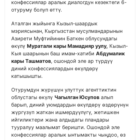
конфессиялар аралык диалогдун кезектеги 6-
отуруму болуп өттү.
Аталган жыйынга Кызыл-шаардык
мэриясынан, Кыргызстан мусулмандарынын
Азирети Муфтийинин Баткен облусундагы
өкүлү
Муратали кары Мамадияр уулу,
Кызыл-
Кыя шаарынын баш имам-хатиби
Абдумалик
кары Ташматов
, ошондой эле ар түрдүү
диний конфессиялардын өкүлдөрү
катышышты.
Отурумдун жүрүшүн улуттук агенттиктин
облустагы өкүлү
Чагылган Юсупов
алып
барып, диний уюмдардын өкүлдөрү өздөрүнүн
жүргүзүп жаткан ишмердүүлүгү, жетишкен
ийгиликтери жана алдыдагы пландары
тууралуу маалымат беришти. Ошондой эле
конфессиялар аралык ынтымакты чыңдоо, өз