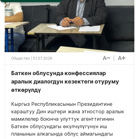
|
Общество
| 01.07.2026
Баткен облусунда конфессиялар
аралык диалогдун кезектеги отуруму
өткөрүлдү
Кыргыз Республикасынын Президентине
караштуу Дин иштери жана этностор аралык
мамилелер боюнча улуттук агенттигинин
Баткен облусундагы өкүлчүлүгүнүн иш
планынын алкагында облус аймагындагы