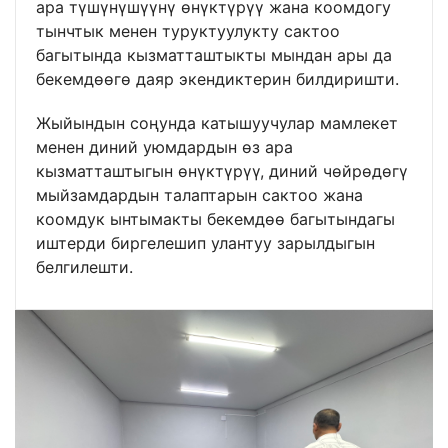
ара түшүнүшүүнү өнүктүрүү жана коомдогу
тынчтык менен туруктуулукту сактоо
багытында кызматташтыкты мындан ары да
бекемдөөгө даяр экендиктерин билдиришти.
Жыйындын соңунда катышуучулар мамлекет
менен диний уюмдардын өз ара
кызматташтыгын өнүктүрүү, диний чөйрөдөгү
мыйзамдардын талаптарын сактоо жана
коомдук ынтымакты бекемдөө багытындагы
иштерди биргелешип улантуу зарылдыгын
белгилешти.