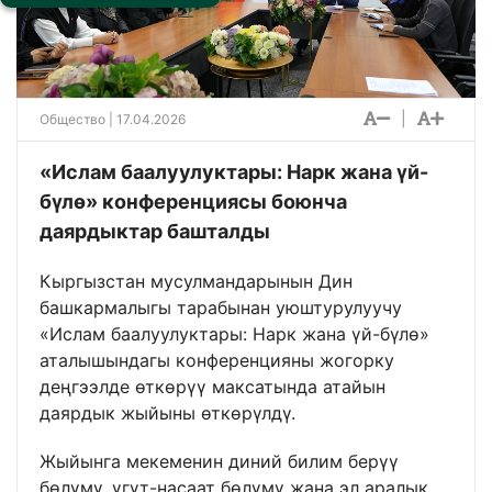
|
Общество
| 17.04.2026
«Ислам баалуулуктары: Нарк жана үй-
бүлө» конференциясы боюнча
даярдыктар башталды
Кыргызстан мусулмандарынын Дин
башкармалыгы тарабынан уюштурулуучу
«Ислам баалуулуктары: Нарк жана үй-бүлө»
аталышындагы конференцияны жогорку
деңгээлде өткөрүү максатында атайын
даярдык жыйыны өткөрүлдү.
Жыйынга мекеменин диний билим берүү
бөлүмү, үгүт-насаат бөлүмү жана эл аралык