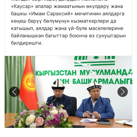
«Каусар» апалар жамаатынын өкүлдөрү жана
башкы «Имам Сарахсий» мечитинин аялдарга
кеңеш берүү бөлүмүнүн кызматкерлери да
катышып, аялдар жана үй-бүлө маселелерине
байланышкан багыттар боюнча өз сунуштарын
билдиришти.