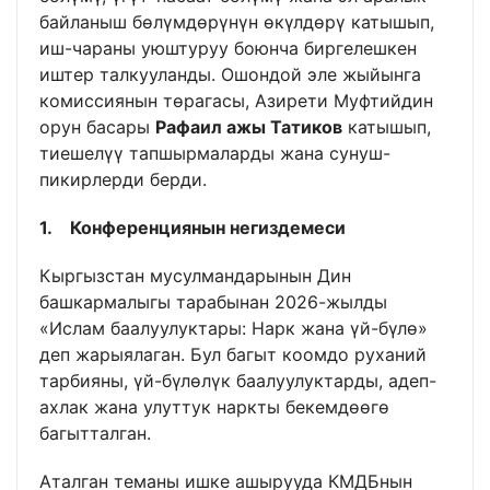
байланыш бөлүмдөрүнүн өкүлдөрү катышып,
иш-чараны уюштуруу боюнча биргелешкен
иштер талкууланды. Ошондой эле жыйынга
комиссиянын төрагасы, Азирети Муфтийдин
орун басары
Рафаил ажы Татиков
катышып,
тиешелүү тапшырмаларды жана сунуш-
пикирлерди берди.
1. Конференциянын негиздемеси
Кыргызстан мусулмандарынын Дин
башкармалыгы тарабынан 2026-жылды
«Ислам баалуулуктары: Нарк жана үй-бүлө»
деп жарыялаган. Бул багыт коомдо руханий
тарбияны, үй-бүлөлүк баалуулуктарды, адеп-
ахлак жана улуттук наркты бекемдөөгө
багытталган.
Аталган теманы ишке ашырууда КМДБнын