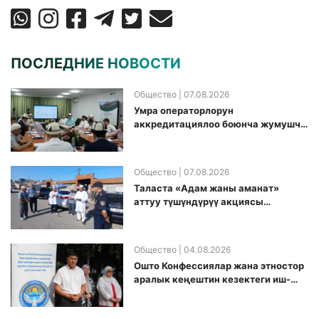
ПОСЛЕДНИЕ НОВОСТИ
Общество
| 07.08.2026
Умра операторлорун
аккредитациялоо боюнча жумушчу
топ аккредитация өткөрүү күнүн
белгиледи
Общество
| 07.08.2026
Таласта «Адам жаны аманат»
аттуу түшүндүрүү акциясы
өткөрүлдү
Общество
| 04.08.2026
Ошто Конфессиялар жана этностор
аралык кеңештин кезектеги иш-
чарасы уюштурулду