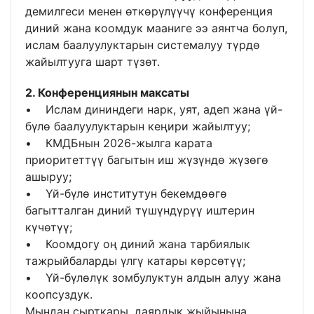
демилгеси менен өткөрүлүүчү конференция
диний жана коомдук мааниге ээ аянтча болуп,
ислам баалуулуктарын системалуу түрдө
жайылтууга шарт түзөт.
2. Конференциянын максаты
• Ислам дининдеги нарк, уят, адеп жана үй-
бүлө баалуулуктарын кеңири жайылтуу;
• КМДБнын 2026-жылга карата
приоритеттүү багытын иш жүзүндө жүзөгө
ашыруу;
• Үй-бүлө институтун бекемдөөгө
багытталган диний түшүндүрүү иштерин
күчөтүү;
• Коомдогу оң диний жана тарбиялык
тажрыйбаларды үлгү катары көрсөтүү;
• Үй-бүлөлүк зомбулуктун алдын алуу жана
коопсуздук.
Мындан сырткары, даярдык жыйынына