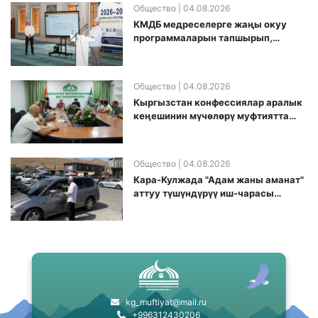
Общество
| 04.08.2026
КМДБ медреселерге жаңы окуу
программаларын тапшырып,
санариптик билим берүү боюнча
долбоорду ишке киргизди
Общество
| 04.08.2026
Кыргызстан конфессиялар аралык
кеӊешинин мүчөлөрү муфтиятта
болушту
Общество
| 04.08.2026
Кара-Кулжада "Адам жаны аманат"
аттуу түшүндүрүү иш-чарасы
өткөрүлдү
kg_muftiyat@mail.ru
+996312430206