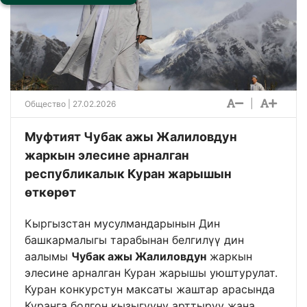
|
Общество
| 27.02.2026
Муфтият Чубак ажы Жалиловдун
жаркын элесине арналган
республикалык Куран жарышын
өткөрөт
Кыргызстан мусулмандарынын Дин
башкармалыгы тарабынан белгилүү дин
аалымы
Чубак ажы Жалиловдун
жаркын
элесине арналган Куран жарышы уюштурулат.
Куран конкурстун максаты жаштар арасында
Куранга болгон кызыгууну арттыруу жана