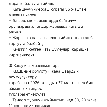
жараны болууга тийиш;
− Катышуучунун жаш курагы 35 жаштан
ашпашы керек;
− Эл аралык жарыштарда байгелүү
орундарды алгандар жарышка катыша
албайт;
− Жарышка катталгандан кийин сынактан баш
тартууга болбойт;
− Кечигип келген катышуучулар жарышка
киргизилбейт.
3) Кошумча маалыматтар:
− КМДБнын облустук жана шаардык
өкүлчүлүктөрү
тарабынан 2026-жылдын 27-мартына чейин
аймактык тандоо
турлары өткөрүлөт.
− Тандоо турунун жыйынтыгында 30, 20 жана
10 пара номинациялары