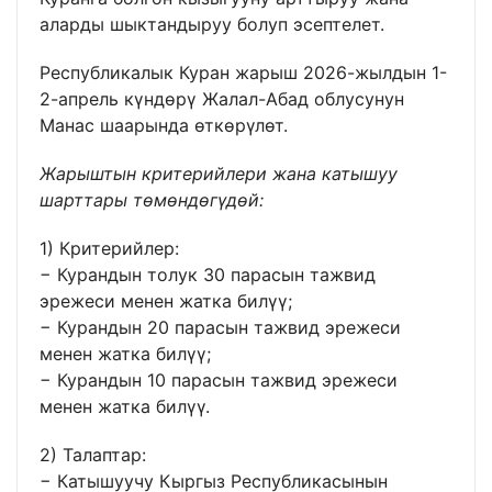
аларды шыктандыруу болуп эсептелет.
Республикалык Куран жарыш 2026-жылдын 1-
2-апрель күндөрү Жалал-Абад облусунун
Манас шаарында өткөрүлөт.
Жарыштын критерийлери жана катышуу
шарттары төмөндөгүдөй:
1) Критерийлер:
− Курандын толук 30 парасын тажвид
эрежеси менен жатка билүү;
− Курандын 20 парасын тажвид эрежеси
менен жатка билүү;
− Курандын 10 парасын тажвид эрежеси
менен жатка билүү.
2) Талаптар:
− Катышуучу Кыргыз Республикасынын