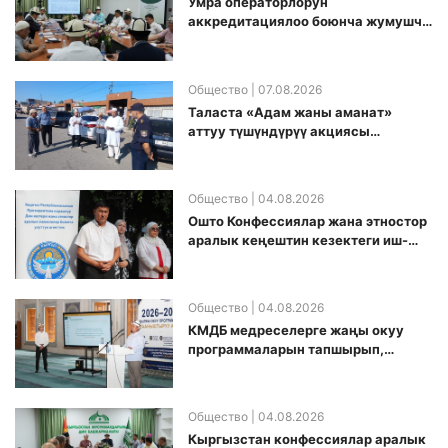
Умра операторлорун
аккредитациялоо боюнча жумушчу
топ аккредитация өткөрүү күнүн
белгиледи
Общество
| 07.08.2026
Таласта «Адам жаны аманат»
аттуу түшүндүрүү акциясы
өткөрүлдү
Общество
| 04.08.2026
Ошто Конфессиялар жана этностор
аралык кеңештин кезектеги иш-
чарасы уюштурулду
Общество
| 04.08.2026
КМДБ медреселерге жаңы окуу
программаларын тапшырып,
санариптик билим берүү боюнча
долбоорду ишке киргизди
Общество
| 04.08.2026
Кыргызстан конфессиялар аралык