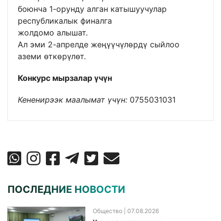
боюнча 1-орунду алган катышуучулар
республикалык финалга
жолдомо алышат.
Ал эми 2-апрелде жеңүүчүлөрдү сыйлоо
аземи өткөрүлөт.
Конкурс мырзалар үчүн
Кененирээк маалымат үчүн:
0755031031
ПОСЛЕДНИЕ НОВОСТИ
Общество
| 07.08.2026