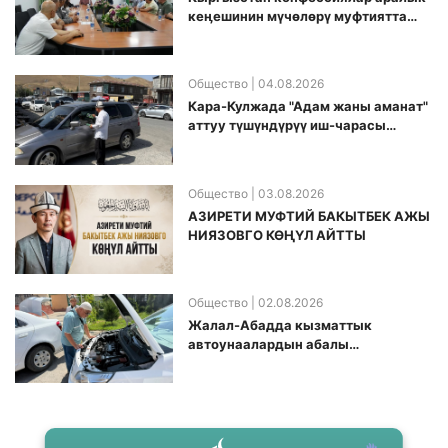
кеӊешинин мүчөлөрү муфтиятта
болушту
Общество
| 04.08.2026
Кара-Кулжада "Адам жаны аманат"
аттуу түшүндүрүү иш-чарасы
өткөрүлдү
Общество
| 03.08.2026
АЗИРЕТИ МУФТИЙ БАКЫТБЕК АЖЫ
НИЯЗОВГО КӨҢҮЛ АЙТТЫ
Общество
| 02.08.2026
Жалал-Абадда кызматтык
автоунаалардын абалы
текшерилди