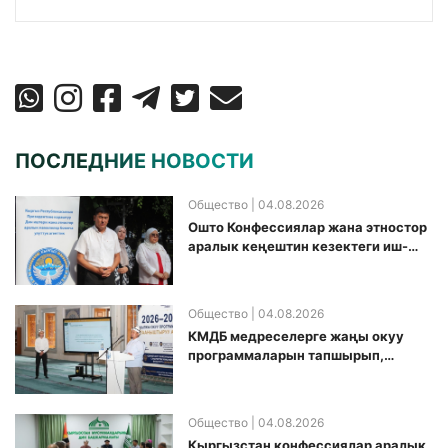
ПОСЛЕДНИЕ НОВОСТИ
Общество
| 04.08.2026
Ошто Конфессиялар жана этностор
аралык кеңештин кезектеги иш-
чарасы уюштурулду
Общество
| 04.08.2026
КМДБ медреселерге жаңы окуу
программаларын тапшырып,
санариптик билим берүү боюнча
долбоорду ишке киргизди
Общество
| 04.08.2026
Кыргызстан конфессиялар аралык