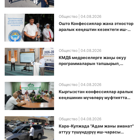
өткөрүлдү
Общество
| 04.08.2026
Ошто Конфессиялар жана этностор
аралык кеңештин кезектеги иш-
чарасы уюштурулду
Общество
| 04.08.2026
КМДБ медреселерге жаңы окуу
программаларын тапшырып,
санариптик билим берүү боюнча
долбоорду ишке киргизди
Общество
| 04.08.2026
Кыргызстан конфессиялар аралык
кеӊешинин мүчөлөрү муфтиятта
болушту
Общество
| 04.08.2026
Кара-Кулжада "Адам жаны аманат"
аттуу түшүндүрүү иш-чарасы
өткөрүлдү