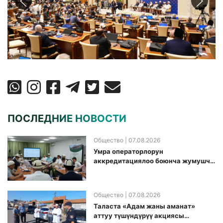
ПОСЛЕДНИЕ НОВОСТИ
Общество
| 07.08.2026
Умра операторлорун
аккредитациялоо боюнча жумушчу
топ аккредитация өткөрүү күнүн
белгиледи
Общество
| 07.08.2026
Таласта «Адам жаны аманат»
аттуу түшүндүрүү акциясы