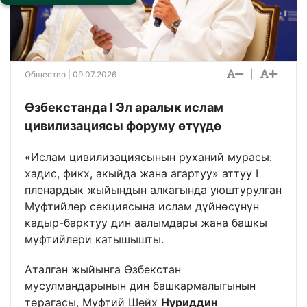
|
Общество
| 09.07.2026
Өзбекстанда I Эл аралык ислам
цивилизациясы форуму өтүүдө
«Ислам цивилизациясынын руханий мурасы:
хадис, фикх, акыйда жана агартуу» аттуу I
пленардык жыйындын алкагында уюштурулган
Муфтийлер секциясына ислам дүйнөсүнүн
кадыр-барктуу дин аалымдары жана башкы
муфтийлери катышышты.
Аталган жыйынга Өзбекстан
мусулмандарынын дин башкармалыгынын
төрагасы, Муфтий Шейх
Нуриддин