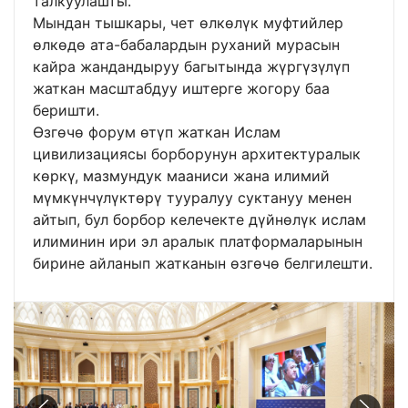
талкуулашты.
Мындан тышкары, чет өлкөлүк муфтийлер
өлкөдө ата-бабалардын руханий мурасын
кайра жандандыруу багытында жүргүзүлүп
жаткан масштабдуу иштерге жогору баа
беришти.
Өзгөчө форум өтүп жаткан Ислам
цивилизациясы борборунун архитектуралык
көркү, мазмундук мааниси жана илимий
мүмкүнчүлүктөрү тууралуу суктануу менен
айтып, бул борбор келечекте дүйнөлүк ислам
илиминин ири эл аралык платформаларынын
бирине айланып жатканын өзгөчө белгилешти.