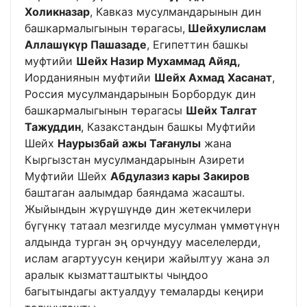
Холикназар
, Кавказ мусулмандарынын дин
башкармалыгынын төрагасы,
Шейхулислам
Аллашүкүр Пашазаде
, Египеттин башкы
муфтийи
Шейх Назир Мухаммад Айяд,
Иорданиянын муфтийи
Шейх Ахмад Хасанат
,
Россия мусулмандарынын Борбордук дин
башкармалыгынын төрагасы
Шейх Талгат
Тажуддин
, Казакстандын башкы Муфтийи
Шейх
Наурызбай ажы Тағанулы
жана
Кыргызстан мусулмандарынын Азирети
Муфтийи Шейх
Абдулазиз кары Закиров
баштаган аалымдар баяндама жасашты.
Жыйындын жүрүшүндө дин жетекчилери
бүгүнкү татаал мезгилде мусулман үммөтүнүн
алдында турган эң орчундуу маселелерди,
ислам агартуусун кеңири жайылтуу жана эл
аралык кызматташтыкты чыңдоо
багытындагы актуалдуу темаларды кеңири