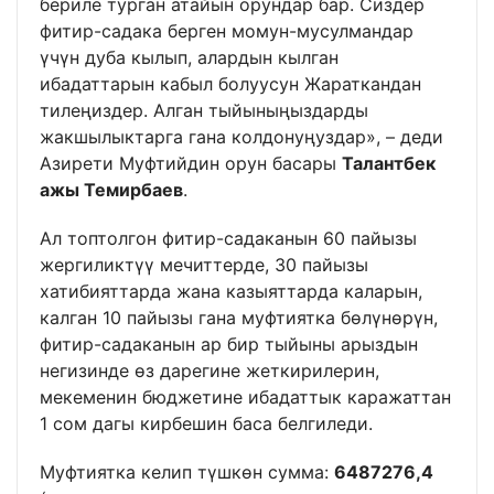
бериле турган атайын орундар бар. Сиздер
фитир-садака берген момун-мусулмандар
үчүн дуба кылып, алардын кылган
ибадаттарын кабыл болуусун Жараткандан
тилеңиздер. Алган тыйыныңыздарды
жакшылыктарга гана колдонуңуздар», – деди
Азирети Муфтийдин орун басары
Талантбек
ажы Темирбаев
.
Ал топтолгон фитир-садаканын 60 пайызы
жергиликтүү мечиттерде, 30 пайызы
хатибияттарда жана казыяттарда каларын,
калган 10 пайызы гана муфтиятка бөлүнөрүн,
фитир-садаканын ар бир тыйыны арыздын
негизинде өз дарегине жеткирилерин,
мекеменин бюджетине ибадаттык каражаттан
1 сом дагы кирбешин баса белгиледи.
Муфтиятка келип түшкөн сумма:
6487276,4