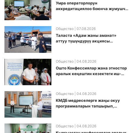
Умра операторлорун
аккредитациялоо боюнча жумушчу
топ аккредитация өткөрүү күнүн
белгиледи
Общество
| 07.08.2026
Таласта «Адам жаны аманат»
аттуу түшүндүрүү акциясы
өткөрүлдү
Общество
| 04.08.2026
Ошто Конфессиялар жана этностор
аралык кеңештин кезектеги иш-
чарасы уюштурулду
Общество
| 04.08.2026
КМДБ медреселерге жаңы окуу
программаларын тапшырып,
санариптик билим берүү боюнча
долбоорду ишке киргизди
Общество
| 04.08.2026
Кыргызстан конфессиялар аралык