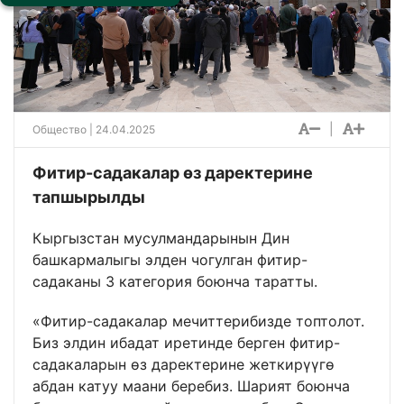
|
Общество
| 24.04.2025
Фитир-садакалар өз даректерине
тапшырылды
Кыргызстан мусулмандарынын Дин
башкармалыгы элден чогулган фитир-
садаканы 3 категория боюнча таратты.
«Фитир-садакалар мечиттерибизде топтолот.
Биз элдин ибадат иретинде берген фитир-
садакаларын өз даректерине жеткирүүгө
абдан катуу маани беребиз. Шарият боюнча