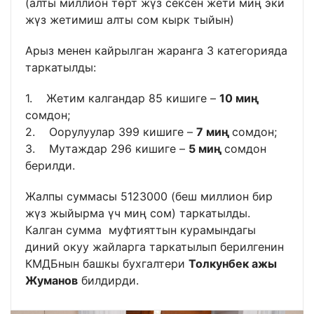
(алты миллион төрт жүз сексен жети миң эки
жүз жетимиш алты сом кырк тыйын)
Арыз менен кайрылган жаранга 3 категорияда
таркатылды:
1. Жетим калгандар 85 кишиге –
10 миң
сомдон;
2. Оорулуулар 399 кишиге –
7 миң
сомдон;
3. Мутаждар 296 кишиге –
5 миң
сомдон
берилди.
Жалпы суммасы 5123000 (беш миллион бир
жүз жыйырма үч миң сом) таркатылды.
Калган сумма муфтияттын курамындагы
диний окуу жайларга таркатылып берилгенин
КМДБнын башкы бухгалтери
Толкунбек ажы
Жуманов
билдирди.